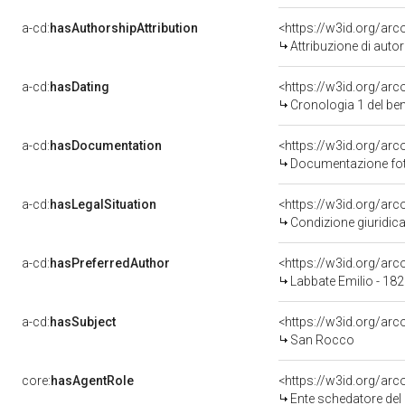
a-cd:
hasAuthorshipAttribution
<https://w3id.org/ar
Attribuzione di aut
a-cd:
hasDating
<https://w3id.org/ar
Cronologia 1 del b
a-cd:
hasDocumentation
Documentazione foto
a-cd:
hasLegalSituation
Condizione giuridica
a-cd:
hasPreferredAuthor
<https://w3id.org/a
Labbate Emilio - 18
a-cd:
hasSubject
<https://w3id.org/a
San Rocco
core:
hasAgentRole
<https://w3id.org/ar
Ente schedatore del bene 14