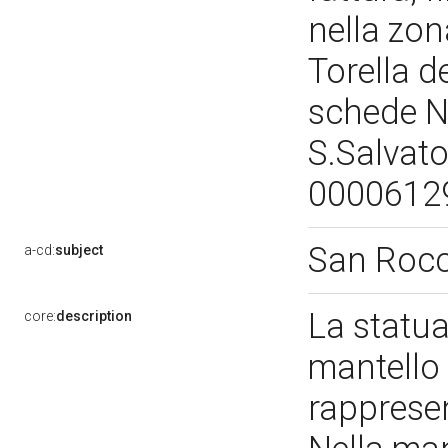
nella zo
Torella d
schede N
S.Salvat
00006129
San Roc
a-cd:
subject
La statua
core:
description
mantello 
rapprese