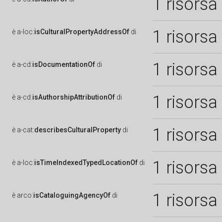
1 risorsa
1 risorsa
è
a-loc:
isCulturalPropertyAddressOf
di
1 risorsa
è
a-cd:
isDocumentationOf
di
1 risorsa
è
a-cd:
isAuthorshipAttributionOf
di
1 risorsa
è
a-cat:
describesCulturalProperty
di
1 risorsa
è
a-loc:
isTimeIndexedTypedLocationOf
di
1 risorsa
è
arco:
isCataloguingAgencyOf
di