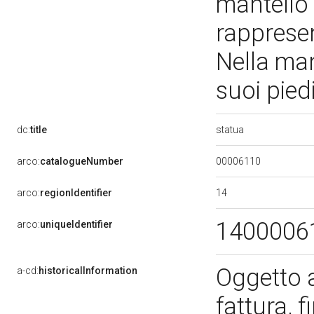
mantello 
rapprese
Nella man
suoi pied
statua
dc:
title
00006110
arco:
catalogueNumber
14
arco:
regionIdentifier
1400006
arco:
uniqueIdentifier
Oggetto a
a-cd:
historicalInformation
fattura, 