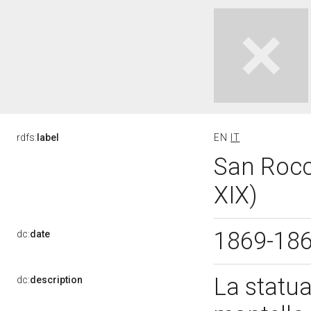
rdfs:
label
EN
IT
San Rocco
XIX)
1869-18
dc:
date
La statua
dc:
description