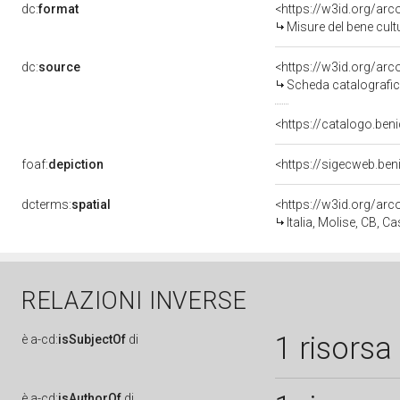
dc:
format
<https://w3id.org/ar
Misure del bene cul
dc:
source
<https://w3id.org/a
Scheda catalografi
<https://catalogo.beni
foaf:
depiction
<https://sigecweb.ben
dcterms:
spatial
<https://w3id.org/a
Italia, Molise, CB, 
RELAZIONI INVERSE
1 risorsa
è
a-cd:
isSubjectOf
di
è
a-cd:
isAuthorOf
di