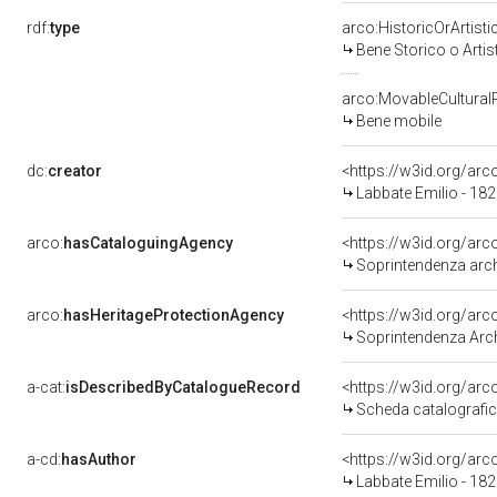
rdf:
type
arco:HistoricOrArtisti
Bene Storico o Artis
arco:MovableCultural
Bene mobile
dc:
creator
<https://w3id.org/a
Labbate Emilio - 18
arco:
hasCataloguingAgency
<https://w3id.org/a
Soprintendenza archeo
arco:
hasHeritageProtectionAgency
<https://w3id.org/a
Soprintendenza Arche
a-cat:
isDescribedByCatalogueRecord
<https://w3id.org/a
Scheda catalografi
a-cd:
hasAuthor
<https://w3id.org/a
Labbate Emilio - 18