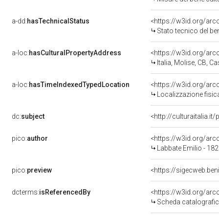
a-dd:
hasTechnicalStatus
<https://w3id.org/ar
Stato tecnico del b
a-loc:
hasCulturalPropertyAddress
<https://w3id.org/a
Italia, Molise, CB, 
a-loc:
hasTimeIndexedTypedLocation
<https://w3id.org/ar
Localizzazione fisic
dc:
subject
<http://culturaitalia.
pico:
author
<https://w3id.org/a
Labbate Emilio - 18
pico:
preview
<https://sigecweb.ben
dcterms:
isReferencedBy
<https://w3id.org/a
Scheda catalografi