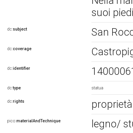
Nella man
suoi pied
San Roc
dc:
subject
Castropi
dc:
coverage
1400006
dc:
identifier
statua
dc:
type
proprietà
dc:
rights
legno/ st
pico:
materialAndTechnique