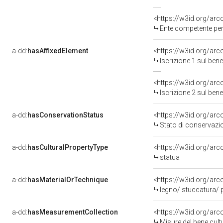
<https://w3id.org/ar
Ente competente per tu
a-dd:
hasAffixedElement
<https://w3id.org/arc
Iscrizione 1 sul be
<https://w3id.org/arc
Iscrizione 2 sul be
a-dd:
hasConservationStatus
<https://w3id.org/ar
Stato di conservazi
a-dd:
hasCulturalPropertyType
<https://w3id.org/a
statua
a-dd:
hasMaterialOrTechnique
<https://w3id.org/arc
legno/ stuccatura/ p
a-dd:
hasMeasurementCollection
<https://w3id.org/ar
Misure del bene cul