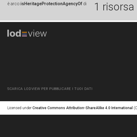
1 risorsa
è
arco:
isHeritageProtectionAgencyOf
di
SCARICA LODVIEW PER PUBBLICARE I TUOI DATI
Licensed under
Creative Commons Attribution-ShareAlike 4.0 International
(C