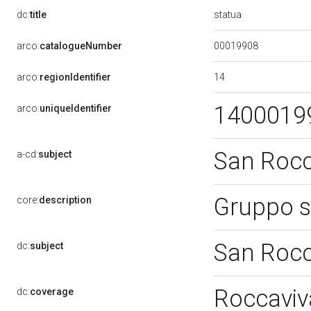
statua
dc:
title
00019908
arco:
catalogueNumber
14
arco:
regionIdentifier
1400019
arco:
uniqueIdentifier
San Roc
a-cd:
subject
Gruppo s
core:
description
San Roc
dc:
subject
Roccaviv
dc:
coverage