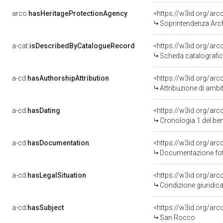
arco:
hasHeritageProtectionAgency
<https://w3id.org/a
Soprintendenza Arche
a-cat:
isDescribedByCatalogueRecord
<https://w3id.org/a
Scheda catalografi
a-cd:
hasAuthorshipAttribution
<https://w3id.org/arc
Attribuzione di ambi
a-cd:
hasDating
<https://w3id.org/ar
Cronologia 1 del b
a-cd:
hasDocumentation
Documentazione foto
a-cd:
hasLegalSituation
Condizione giuridica
a-cd:
hasSubject
<https://w3id.org/a
San Rocco