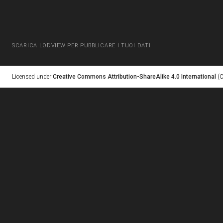
SCARICA LODVIEW PER PUBBLICARE I TUOI DATI
Licensed under
Creative Commons Attribution-ShareAlike 4.0 International
(C