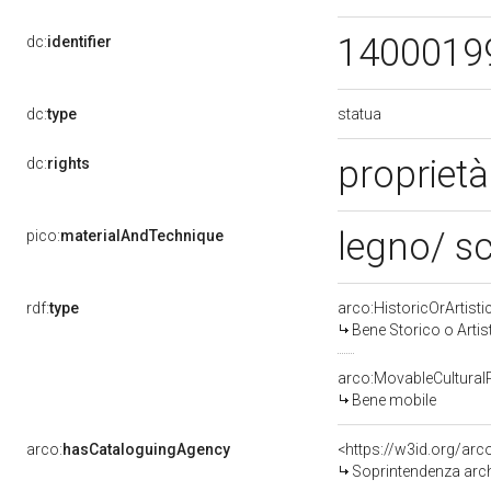
1400019
dc:
identifier
statua
dc:
type
proprietà
dc:
rights
legno/ sc
pico:
materialAndTechnique
rdf:
type
arco:HistoricOrArtisti
Bene Storico o Artis
arco:MovableCultural
Bene mobile
arco:
hasCataloguingAgency
<https://w3id.org/a
Soprintendenza archeo