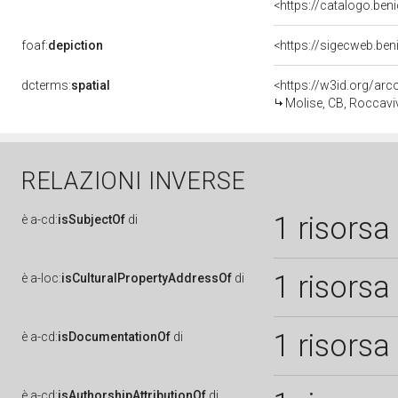
<https://catalogo.beni
foaf:
depiction
<https://sigecweb.ben
dcterms:
spatial
<https://w3id.org/a
Molise, CB, Roccavi
RELAZIONI INVERSE
1 risorsa
è
a-cd:
isSubjectOf
di
1 risorsa
è
a-loc:
isCulturalPropertyAddressOf
di
1 risorsa
è
a-cd:
isDocumentationOf
di
è
a-cd:
isAuthorshipAttributionOf
di