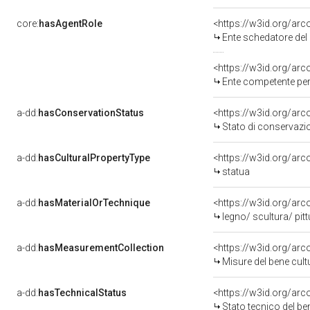
core:
hasAgentRole
<https://w3id.org/ar
Ente schedatore del bene 14
<https://w3id.org/ar
Ente competente per tu
a-dd:
hasConservationStatus
<https://w3id.org/ar
Stato di conservazi
a-dd:
hasCulturalPropertyType
<https://w3id.org/a
statua
a-dd:
hasMaterialOrTechnique
<https://w3id.org/arc
legno/ scultura/ pitt
a-dd:
hasMeasurementCollection
<https://w3id.org/ar
Misure del bene cul
a-dd:
hasTechnicalStatus
<https://w3id.org/ar
Stato tecnico del b