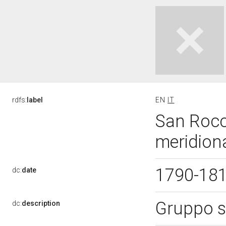
rdfs:
label
EN
IT
San Rocco
meridiona
1790-18
dc:
date
Gruppo s
dc:
description