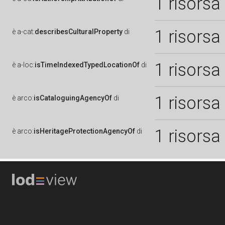
1 risorsa
1 risorsa
è
a-cat:
describesCulturalProperty
di
1 risorsa
è
a-loc:
isTimeIndexedTypedLocationOf
di
1 risorsa
è
arco:
isCataloguingAgencyOf
di
1 risorsa
è
arco:
isHeritageProtectionAgencyOf
di