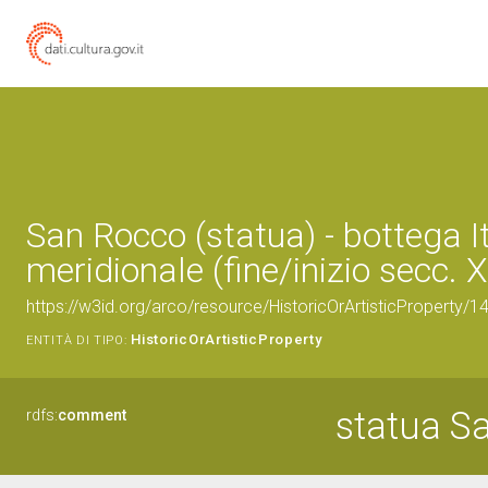
San Rocco (statua) - bottega It
meridionale (fine/inizio secc. X
https://w3id.org/arco/resource/HistoricOrArtisticProperty/
HistoricOrArtisticProperty
ENTITÀ DI TIPO:
statua S
rdfs:
comment