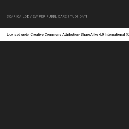
SCARICA LODVIEW PER PUBBLICARE I TUOI DATI
Licensed under
Creative Commons Attribution-ShareAlike 4.0 International
(C