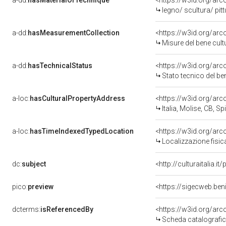
a-dd:
hasMaterialOrTechnique
<https://w3id.org/arc
legno/ scultura/ pitt
a-dd:
hasMeasurementCollection
<https://w3id.org/ar
Misure del bene cul
a-dd:
hasTechnicalStatus
<https://w3id.org/ar
Stato tecnico del b
a-loc:
hasCulturalPropertyAddress
<https://w3id.org/a
Italia, Molise, CB, Sp
a-loc:
hasTimeIndexedTypedLocation
<https://w3id.org/ar
Localizzazione fisic
dc:
subject
<http://culturaitalia.
pico:
preview
<https://sigecweb.ben
dcterms:
isReferencedBy
<https://w3id.org/a
Scheda catalografi