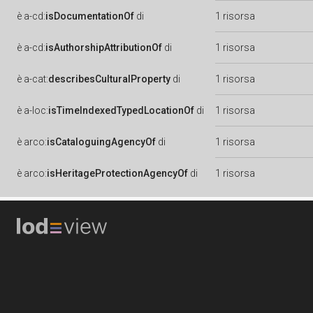
è
a-cd:
isDocumentationOf
di
1 risorsa
è
a-cd:
isAuthorshipAttributionOf
di
1 risorsa
è
a-cat:
describesCulturalProperty
di
1 risorsa
è
a-loc:
isTimeIndexedTypedLocationOf
di
1 risorsa
è
arco:
isCataloguingAgencyOf
di
1 risorsa
è
arco:
isHeritageProtectionAgencyOf
di
1 risorsa