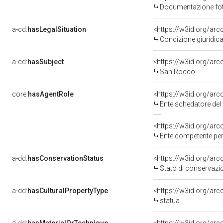
Documentazione foto
a-cd:
hasLegalSituation
Condizione giuridica
a-cd:
hasSubject
<https://w3id.org/a
San Rocco
core:
hasAgentRole
<https://w3id.org/ar
Ente schedatore del bene 14
<https://w3id.org/ar
Ente competente per tu
a-dd:
hasConservationStatus
<https://w3id.org/ar
Stato di conservazi
a-dd:
hasCulturalPropertyType
<https://w3id.org/a
statua