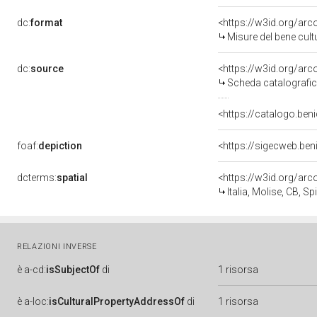
dc:
format
<https://w3id.org/ar
Misure del bene cul
dc:
source
<https://w3id.org/a
Scheda catalografi
<https://catalogo.beni
foaf:
depiction
<https://sigecweb.ben
dcterms:
spatial
<https://w3id.org/a
Italia, Molise, CB, Sp
RELAZIONI INVERSE
è
a-cd:
isSubjectOf
di
1 risorsa
è
a-loc:
isCulturalPropertyAddressOf
di
1 risorsa