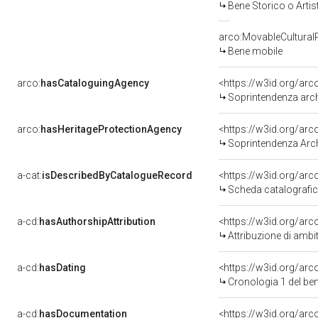
Bene Storico o Artis
arco:MovableCultural
Bene mobile
arco:
hasCataloguingAgency
<https://w3id.org/a
Soprintendenza archeo
arco:
hasHeritageProtectionAgency
<https://w3id.org/a
Soprintendenza Arche
a-cat:
isDescribedByCatalogueRecord
<https://w3id.org/a
Scheda catalografi
a-cd:
hasAuthorshipAttribution
<https://w3id.org/arc
Attribuzione di ambi
a-cd:
hasDating
<https://w3id.org/ar
Cronologia 1 del b
a-cd:
hasDocumentation