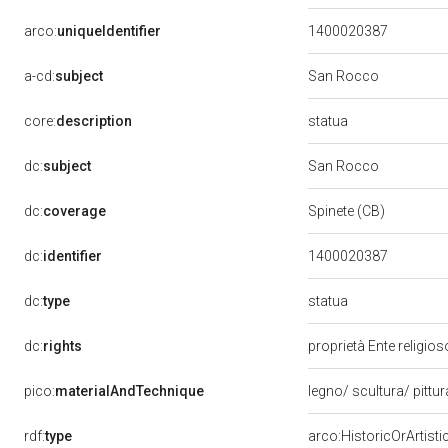
arco:
uniqueIdentifier
1400020387
a-cd:
subject
San Rocco
statua
core:
description
dc:
subject
San Rocco
dc:
coverage
Spinete (CB)
dc:
identifier
1400020387
statua
dc:
type
dc:
rights
proprietà Ente religio
pico:
materialAndTechnique
legno/ scultura/ pittu
rdf:
type
arco:HistoricOrArtisti