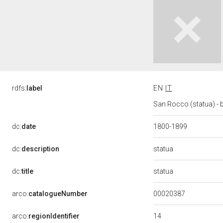
rdfs:
label
EN
IT
San Rocco (statua) - 
dc:
date
1800-1899
statua
dc:
description
statua
dc:
title
00020387
arco:
catalogueNumber
14
arco:
regionIdentifier