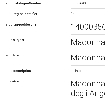
00038690
arco:
catalogueNumber
14
arco:
regionIdentifier
1400038
arco:
uniqueIdentifier
Madonna 
a-cd:
subject
Madonna 
a-cd:
title
dipinto
core:
description
Madonna 
dc:
subject
degli Ang