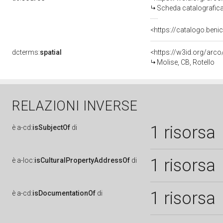
Scheda catalografic
<https://catalogo.benic
dcterms:
spatial
<https://w3id.org/ar
Molise, CB, Rotello
RELAZIONI INVERSE
1 risorsa
è
a-cd:
isSubjectOf
di
1 risorsa
è
a-loc:
isCulturalPropertyAddressOf
di
1 risorsa
è
a-cd:
isDocumentationOf
di