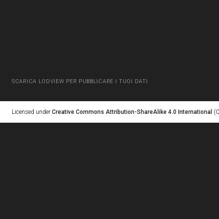
SCARICA LODVIEW PER PUBBLICARE I TUOI DATI
Licensed under
Creative Commons Attribution-ShareAlike 4.0 International
(C