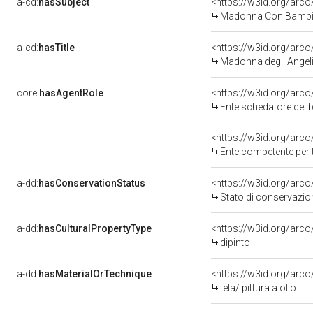
a-cd:
hasSubject
<https://w3id.org/ar
Madonna Con Bambin
a-cd:
hasTitle
<https://w3id.org/arc
Madonna degli Angel
core:
hasAgentRole
<https://w3id.org/arc
Ente schedatore del 
<https://w3id.org/arc
Ente competente per tut
a-dd:
hasConservationStatus
<https://w3id.org/arc
Stato di conservazio
a-dd:
hasCulturalPropertyType
<https://w3id.org/ar
dipinto
a-dd:
hasMaterialOrTechnique
<https://w3id.org/arco/
tela/ pittura a olio