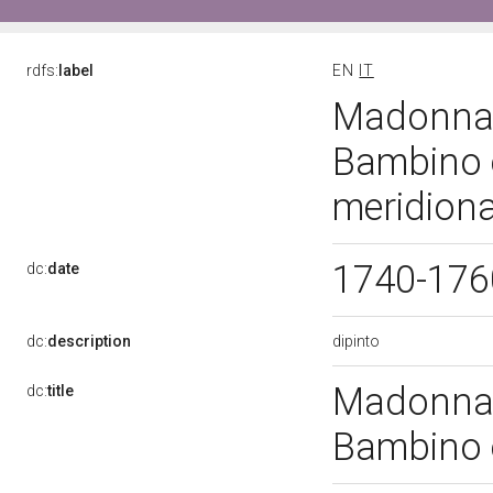
rdfs:
label
EN
IT
Madonna 
Bambino e 
meridiona
1740-17
dc:
date
dipinto
dc:
description
Madonna 
dc:
title
Bambino e