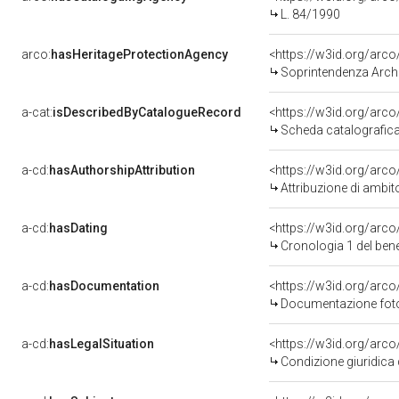
L. 84/1990
arco:
hasHeritageProtectionAgency
<https://w3id.org/ar
Soprintendenza Archeo
a-cat:
isDescribedByCatalogueRecord
<https://w3id.org/ar
Scheda catalografic
a-cd:
hasAuthorshipAttribution
<https://w3id.org/arco
Attribuzione di ambit
a-cd:
hasDating
<https://w3id.org/arc
Cronologia 1 del be
a-cd:
hasDocumentation
Documentazione fotog
a-cd:
hasLegalSituation
Condizione giuridica 