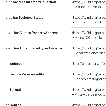
a-dd:
hasMeasurementCollection
<https://w3id.org/ar
Misure del bene cult
a-dd:
hasTechnicalStatus
<https://w3id.org/arc
Stato tecnico del be
a-loc:
hasCulturalPropertyAddress
<https://w3id.org/ar
Molise, CB, Rotello
a-loc:
hasTimeIndexedTypedLocation
<https://w3id.org/ar
Localizzazione fisica
dc:
subject
<http://culturaitalia.i
dcterms:
isReferencedBy
<https://w3id.org/ar
Scheda catalografic
dc:
format
<https://w3id.org/ar
Misure del bene cult
dc:
source
<https://w3id.org/ar