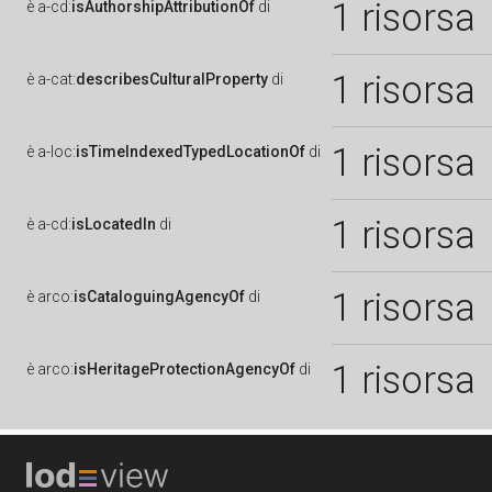
1 risorsa
è
a-cd:
isAuthorshipAttributionOf
di
1 risorsa
è
a-cat:
describesCulturalProperty
di
1 risorsa
è
a-loc:
isTimeIndexedTypedLocationOf
di
1 risorsa
è
a-cd:
isLocatedIn
di
1 risorsa
è
arco:
isCataloguingAgencyOf
di
1 risorsa
è
arco:
isHeritageProtectionAgencyOf
di