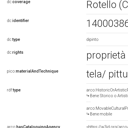
Rotello (
dc:
coverage
1400038
dc:
identifier
dipinto
dc:
type
proprietà
dc:
rights
tela/ pitt
pico:
materialAndTechnique
rdf:
type
arco:HistoricOrArtistic
Bene Storico o Artist
arco:MovableCulturalP
Bene mobile
arco:
hasCataloguingAgency
<https://w3id.org/ar