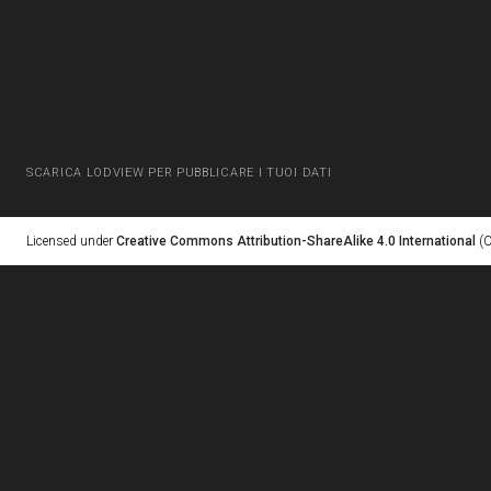
SCARICA LODVIEW PER PUBBLICARE I TUOI DATI
Licensed under
Creative Commons Attribution-ShareAlike 4.0 International
(C