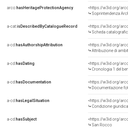
arco:
hasHeritageProtectionAgency
<https://w3id.org/a
Soprintendenza Arche
a-cat:
isDescribedByCatalogueRecord
<https://w3id.org/a
Scheda catalografi
a-cd:
hasAuthorshipAttribution
<https://w3id.org/arc
Attribuzione di ambi
a-cd:
hasDating
<https://w3id.org/ar
Cronologia 1 del b
a-cd:
hasDocumentation
Documentazione foto
a-cd:
hasLegalSituation
Condizione giuridica
a-cd:
hasSubject
<https://w3id.org/a
San Rocco