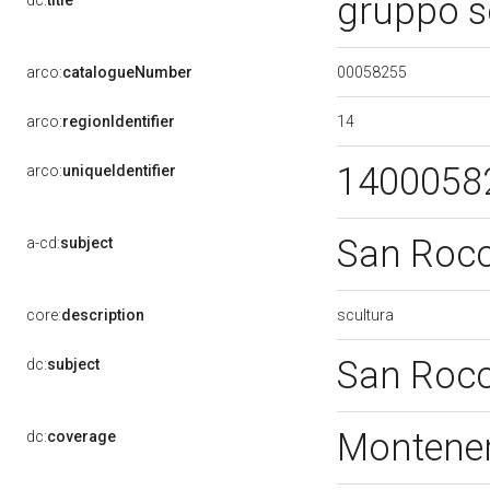
gruppo s
dc:
title
00058255
arco:
catalogueNumber
14
arco:
regionIdentifier
1400058
arco:
uniqueIdentifier
San Roc
a-cd:
subject
scultura
core:
description
San Roc
dc:
subject
Montener
dc:
coverage