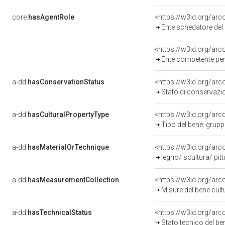
core:
hasAgentRole
<https://w3id.org/ar
Ente schedatore del
<https://w3id.org/ar
Ente competente per tu
a-dd:
hasConservationStatus
<https://w3id.org/ar
Stato di conservazi
a-dd:
hasCulturalPropertyType
<https://w3id.org/a
Tipo del bene: grup
a-dd:
hasMaterialOrTechnique
<https://w3id.org/arc
legno/ scultura/ pitt
a-dd:
hasMeasurementCollection
<https://w3id.org/ar
Misure del bene cul
a-dd:
hasTechnicalStatus
<https://w3id.org/ar
Stato tecnico del b