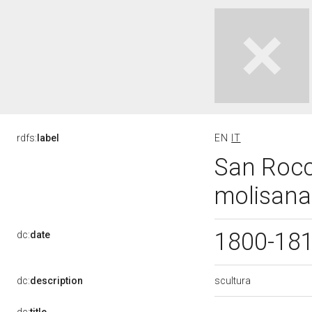
rdfs:
label
EN
IT
San Rocc
molisana 
1800-18
dc:
date
scultura
dc:
description