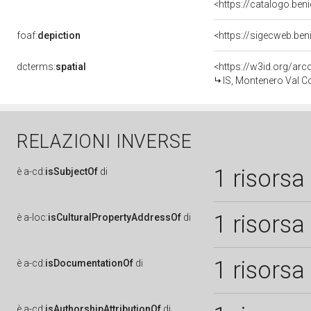
<https://catalogo.beni
foaf:
depiction
dcterms:
spatial
<https://w3id.org/a
IS, Montenero Val C
RELAZIONI INVERSE
1 risorsa
è
a-cd:
isSubjectOf
di
1 risorsa
è
a-loc:
isCulturalPropertyAddressOf
di
1 risorsa
è
a-cd:
isDocumentationOf
di
è
a-cd:
isAuthorshipAttributionOf
di