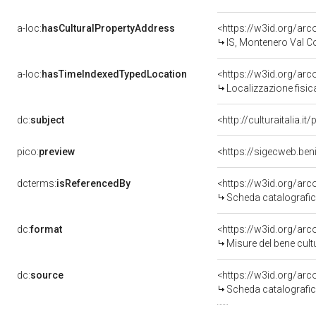
a-loc:
hasCulturalPropertyAddress
<https://w3id.org/a
IS, Montenero Val C
a-loc:
hasTimeIndexedTypedLocation
<https://w3id.org/ar
Localizzazione fisic
dc:
subject
<http://culturaitalia.
pico:
preview
dcterms:
isReferencedBy
<https://w3id.org/a
Scheda catalografi
dc:
format
<https://w3id.org/ar
Misure del bene cul
dc:
source
<https://w3id.org/a
Scheda catalografi