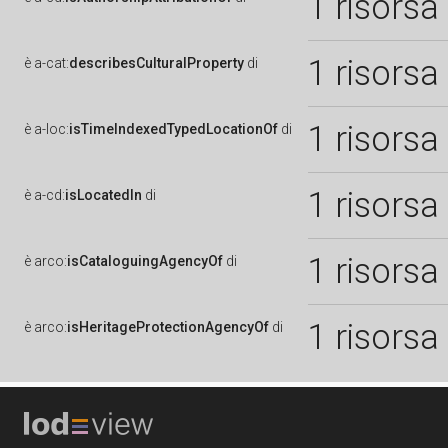
1 risorsa
1 risorsa
è
a-cat:
describesCulturalProperty
di
1 risorsa
è
a-loc:
isTimeIndexedTypedLocationOf
di
1 risorsa
è
a-cd:
isLocatedIn
di
1 risorsa
è
arco:
isCataloguingAgencyOf
di
1 risorsa
è
arco:
isHeritageProtectionAgencyOf
di