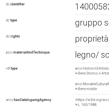
1400058
dc:
identifier
gruppo s
dc:
type
proprietà
dc:
rights
legno/ sc
pico:
materialAndTechnique
rdf:
type
arco:HistoricOrArtisti
Bene Storico o Artis
arco:MovableCultural
Bene mobile
arco:
hasCataloguingAgency
<https://w3id.org/a
L. 160/1988