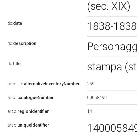
(sec. XIX)
1838-183
dc:
date
Personagg
dc:
description
stampa (st
dc:
title
259
arco-lite:
alternativeInventoryNumber
00058499
arco:
catalogueNumber
14
arco:
regionIdentifier
14000584
arco:
uniqueIdentifier