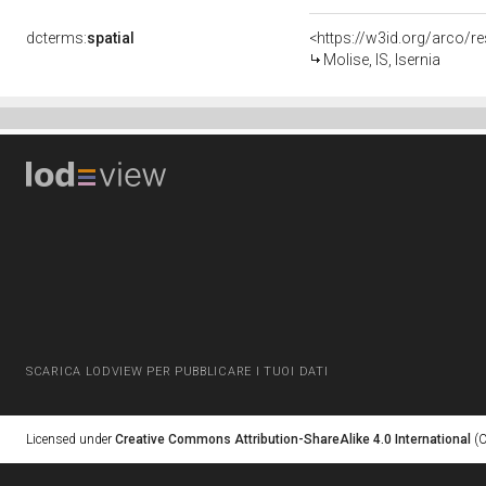
dcterms:
spatial
<https://w3id.org/arco
Molise, IS, Isernia
SCARICA LODVIEW PER PUBBLICARE I TUOI DATI
Licensed under
Creative Commons Attribution-ShareAlike 4.0 International
(C