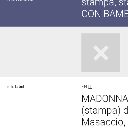
stampa, s
CON BAMB
rdfs:
label
EN
IT
MADONNA 
(stampa) d
Masaccio, P