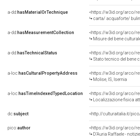
a-dd:
hasMaterialOrTechnique
<https://w3id.org/arco/r
carta/ acquaforte/ buli
a-dd:
hasMeasurementCollection
<https://w3id.org/arco/
Misure del bene cultur
a-dd:
hasTechnicalStatus
<https://w3id.org/arco/r
Stato tecnico del bene 
a-loc:
hasCulturalPropertyAddress
<https://w3id.org/arco
Molise, IS, Isernia
a-loc:
hasTimeIndexedTypedLocation
<https://w3id.org/arco/
Localizzazione fisica a
dc:
subject
<http://culturaitalia.it/p
pico:
author
<https://w3id.org/arco
D'Auria Raffaele - notiz