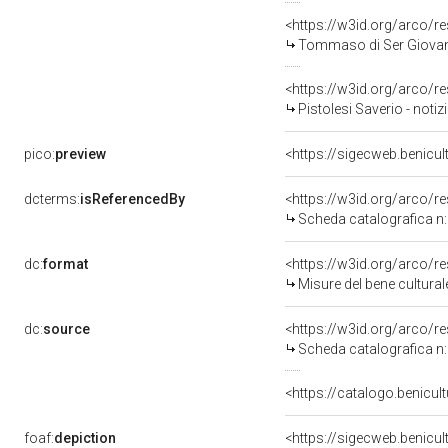
<https://w3id.org/arco
Tommaso di Ser Giovan
<https://w3id.org/arco
Pistolesi Saverio - noti
pico:
preview
dcterms:
isReferencedBy
<https://w3id.org/arco/
Scheda catalografica 
dc:
format
<https://w3id.org/arco/
Misure del bene cultur
dc:
source
<https://w3id.org/arco/
Scheda catalografica 
<https://catalogo.benicult
foaf:
depiction