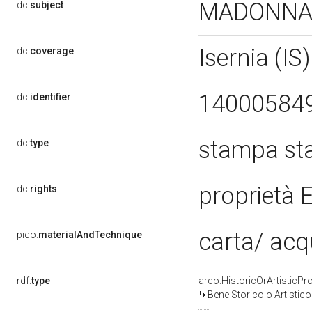
MADONNA 
dc:
subject
Isernia (IS
dc:
coverage
14000584
dc:
identifier
stampa st
dc:
type
proprietà E
dc:
rights
carta/ acq
pico:
materialAndTechnique
rdf:
type
arco:HistoricOrArtisticPr
Bene Storico o Artistico