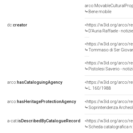
arco:MovableCulturalProp
Bene mobile
dc:
creator
<https://w3id.org/arco
D'Auria Raffaele - notiz
<https://w3id.org/arco
Tommaso di Ser Giovan
<https://w3id.org/arco
Pistolesi Saverio - noti
arco:
hasCataloguingAgency
<https://w3id.org/arco
L. 160/1988
arco:
hasHeritageProtectionAgency
<https://w3id.org/arco
Soprintendenza Archeolo
a-cat:
isDescribedByCatalogueRecord
<https://w3id.org/arco/
Scheda catalografica 