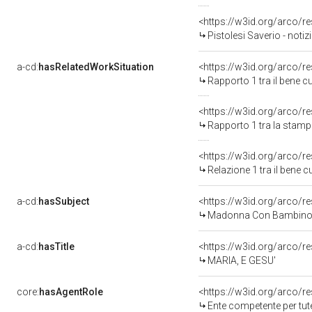
<https://w3id.org/arco
Pistolesi Saverio - noti
a-cd:
hasRelatedWorkSituation
<https://w3id.org/arco/r
Rapporto 1 tra il bene c
<https://w3id.org/arco/r
Rapporto 1 tra la stam
<https://w3id.org/arco/r
Relazione 1 tra il bene 
a-cd:
hasSubject
<https://w3id.org/arco
Madonna Con Bambino 
a-cd:
hasTitle
<https://w3id.org/arco/r
MARIA, E GESU'
core:
hasAgentRole
<https://w3id.org/arco/r
Ente competente per tutel