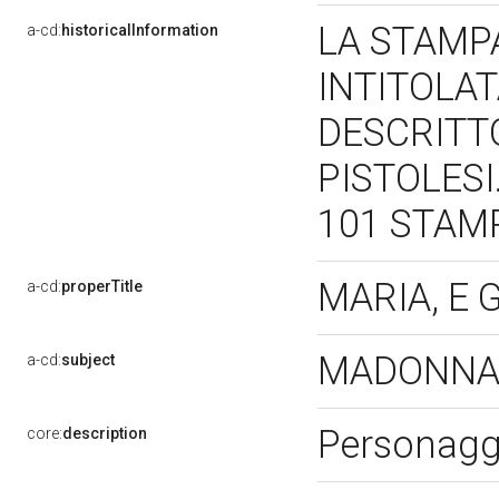
LA STAMPA
a-cd:
historicalInformation
INTITOLA
DESCRITT
PISTOLES
101 STAM
MARIA, E 
a-cd:
properTitle
MADONNA 
a-cd:
subject
Personagg
core:
description