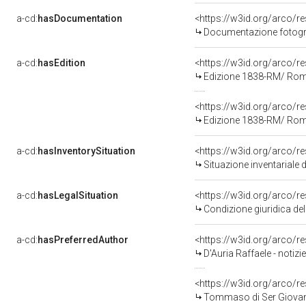
a-cd:
hasDocumentation
Documentazione fotogra
a-cd:
hasEdition
<https://w3id.org/arco/
Edizione 1838-RM/ Rom
<https://w3id.org/arco/
Edizione 1838-RM/ Roma
a-cd:
hasInventorySituation
<https://w3id.org/arco/r
Situazione inventariale
a-cd:
hasLegalSituation
Condizione giuridica del
a-cd:
hasPreferredAuthor
<https://w3id.org/arco
D'Auria Raffaele - notiz
<https://w3id.org/arco
Tommaso di Ser Giovan