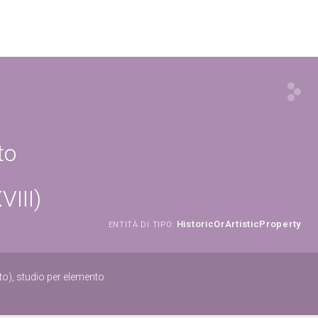
to
VIII)
HistoricOrArtisticProperty
ENTITÀ DI TIPO:
to), studio per elemento