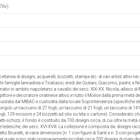
 76v)
llanea di disegni, acquerelli, bozzetti, stampe etc. di vari artisti attivi nei
e famiglie Iannadrea e Tirabassi, eredi dei Giuliani, Giacomo, padre, e Nicol
ativi in ambito napoletano a cavallo dei secc. XIX-XX. Nicola, allievo di Mo
pittore e decoratore oratinese attivo in tutto il Molise dalla prima metà del s
uistata dal MIBAC e custodita dalla locale Soprintendenza (specifiche de
singoli; un taccuino di 27 fogli, un taccuino di 21 fogli, un taccuino di 14
li, 129 incisioni e 24 bozzetti ad olio su tela o cartone). Considerato che
tti-schizzi, il fondo è costituito da 700 disegni circa, di cui oltre la metà 
e tedesche, dei secc. XVI-XVIII. La collezione è composta da: disegni raccol
tto Brunetti, di varie dimensioni (n. 1 con figure di Santi e n. 3 con prog
 nel quale sono stati originariamente incollati circa 200 disegni di mani div