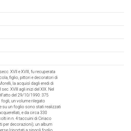
 secc. XVII e XVIII, fu recuperata
a, figlio, pittori e decoratori di
relli, la acquisì dagli eredi di
ec. XVIII agli inizi del XIX. Nel
ll’atto del 29/10/1990: 375
1 fogli, un volume rilegato
 su un foglio sono stati realizzati
acquerellati, e da circa 330
ti in n. 4 taccuini di Ciriaco
etti per decorazioni); un album
erse (riportati a singoli foglio