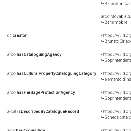
Bene Storico o
arco:MovableCul
Bene mobile
dc:
creator
<https://w3id.
Brunetti Ciriac
arco:
hasCataloguingAgency
<https://w3id.
Soprintendenza
arco:
hasCulturalPropertyCataloguingCategory
<https://w3id.o
elemento d'in
arco:
hasHeritageProtectionAgency
<https://w3id.
Soprintendenza
a-cat:
isDescribedByCatalogueRecord
<https://w3id.
Scheda catalo
a-cd:
hasAcquisition
<https://w3id.o