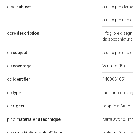
a-cd:
subject
studio per elem
studio per una d
core:
description
Il foglio è dise
da specchiature 
dc:
subject
studio per una d
dc:
coverage
Venafro (IS)
dc:
identifier
1400081051
dc:
type
taccuino di dise
dc:
rights
proprietà Stato
pico:
materialAndTechnique
carta avorio/ in
dcterms:
bibliographicCitation
bibliografia di 