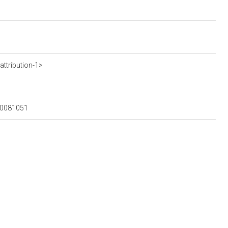
ttribution-1>
400081051