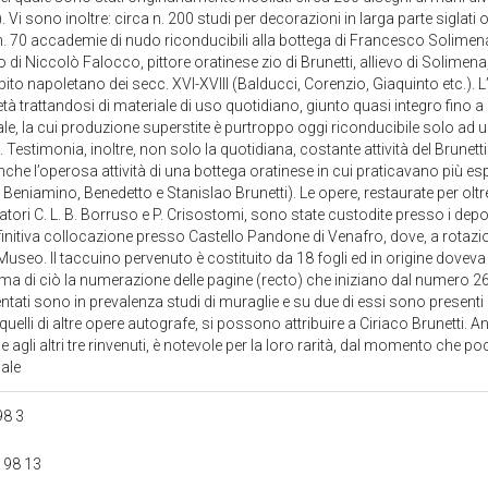
. Vi sono inoltre: circa n. 200 studi per decorazioni in larga parte siglati o
n. 70 accademie di nudo riconducibili alla bottega di Francesco Solimena
di Niccolò Falocco, pittore oratinese zio di Brunetti, allievo di Solimena, 
mbito napoletano dei secc. XVI-XVIII (Balducci, Corenzio, Giaquinto etc.).
età trattandosi di materiale di uso quotidiano, giunto quasi integro fino a n
e, la cui produzione superstite è purtroppo oggi riconducibile solo ad una
Testimonia, inoltre, non solo la quotidiana, costante attività del Brunetti
nche l’operosa attività di una bottega oratinese in cui praticavano più e
, Beniamino, Benedetto e Stanislao Brunetti). Le opere, restaurate per oltre 
tori C. L. B. Borruso e P. Crisostomi, sono state custodite presso i depo
initiva collocazione presso Castello Pandone di Venafro, dove, a rotazi
useo. Il taccuino pervenuto è costituito da 18 fogli ed in origine doveva 
a di ciò la numerazione delle pagine (recto) che iniziano dal numero 26
ntati sono in prevalenza studi di muraglie e su due di essi sono presenti
uelli di altre opere autografe, si possono attribuire a Ciriaco Brunetti. 
 agli altri tre rinvenuti, è notevole per la loro rarità, dal momento che po
nale
 98 3
A 98 13