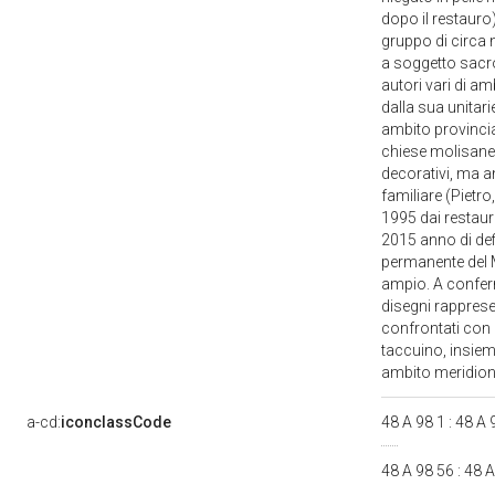
dopo il restauro)
gruppo di circa 
a soggetto sacro 
autori vari di a
dalla sua unitari
ambito provincial
chiese molisane. 
decorativi, ma a
familiare (Pietro
1995 dai restaura
2015 anno di def
permanente del M
ampio. A conferm
disegni rapprese
confrontati con q
taccuino, insieme
ambito meridio
a-cd:
iconclassCode
48 A 98 1 : 48 A
48 A 98 56 : 48 