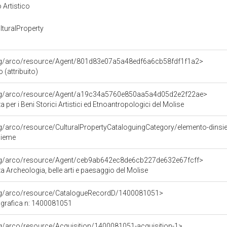
 Artistico
turalProperty
org/arco/resource/Agent/801d83e07a5a48edf6a6cb58fdf1f1a2>
o (attribuito)
org/arco/resource/Agent/a19c34a5760e850aa5a4d05d2e2f22ae>
 per i Beni Storici Artistici ed Etnoantropologici del Molise
rg/arco/resource/CulturalPropertyCataloguingCategory/elemento-dins
sieme
org/arco/resource/Agent/ceb9ab642ec8de6cb227de632e67fcff>
 Archeologia, belle arti e paesaggio del Molise
org/arco/resource/CatalogueRecordD/1400081051>
grafica n: 1400081051
rg/arco/resource/Acquisition/1400081051-acquisition-1>