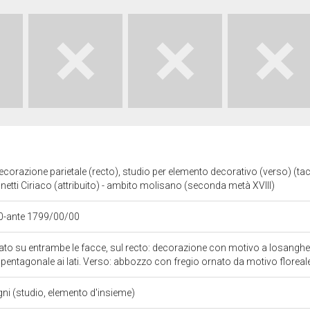
ecorazione parietale (recto), studio per elemento decorativo (verso) (ta
unetti Ciriaco (attribuito) - ambito molisano (seconda metà XVIII)
0-ante 1799/00/00
gnato su entrambe le facce, sul recto: decorazione con motivo a losanghe
pentagonale ai lati. Verso: abbozzo con fregio ornato da motivo floreal
gni (studio, elemento d'insieme)