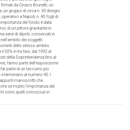
 firmati da Ciriaco Brunetti; un
; un gruppo di circa n. 30 disegni
operativo a Napoli; n. 40 fogli di
 L’importanza del fondo è data
oi, di un pittore gravitante in
 serie di dipinti, conservati in
 nell’ambito dei soggetti
sponenti dello stesso ambito
il 50% in tre fasi, dal 1992 al
siti della Soprintendenza fino al
one, fanno parte dell’esposizione
far parte di un taccuino più
 e terminano al numero 40. I
 appunti manoscritti che,
Anche se mutilo l’importanza del
chi sono quelli conosciuti in