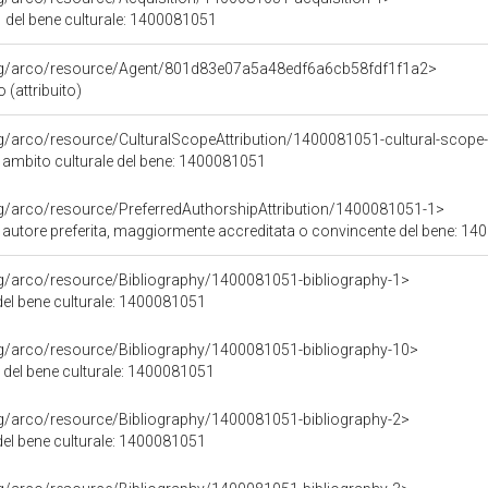
 del bene culturale: 1400081051
org/arco/resource/Agent/801d83e07a5a48edf6a6cb58fdf1f1a2>
o (attribuito)
rg/arco/resource/CulturalScopeAttribution/1400081051-cultural-scope-a
i ambito culturale del bene: 1400081051
rg/arco/resource/PreferredAuthorshipAttribution/1400081051-1>
i autore preferita, maggiormente accreditata o convincente del bene: 1
rg/arco/resource/Bibliography/1400081051-bibliography-1>
 del bene culturale: 1400081051
rg/arco/resource/Bibliography/1400081051-bibliography-10>
0 del bene culturale: 1400081051
rg/arco/resource/Bibliography/1400081051-bibliography-2>
 del bene culturale: 1400081051