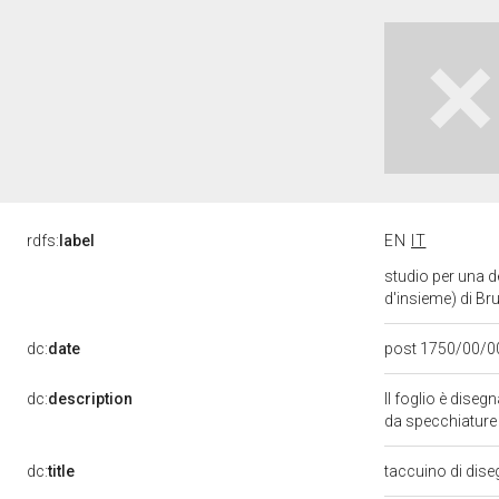
rdfs:
label
EN
IT
studio per una d
d'insieme) di Br
dc:
date
post 1750/00/0
dc:
description
Il foglio è dise
da specchiature 
dc:
title
taccuino di dise