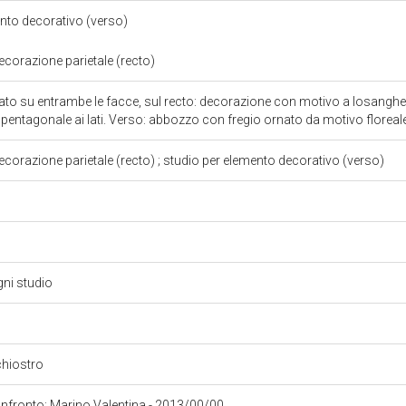
ento decorativo (verso)
ecorazione parietale (recto)
gnato su entrambe le facce, sul recto: decorazione con motivo a losanghe
pentagonale ai lati. Verso: abbozzo con fregio ornato da motivo floreal
ecorazione parietale (recto) ; studio per elemento decorativo (verso)
gni studio
chiostro
confronto: Marino Valentina - 2013/00/00