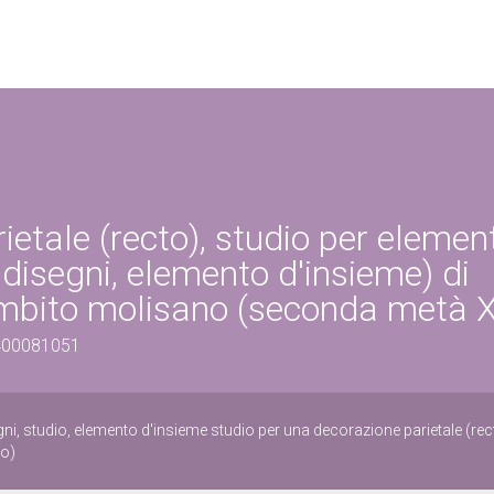
ietale (recto), studio per elemen
 disegni, elemento d'insieme) di
 ambito molisano (seconda metà X
1400081051
gni, studio, elemento d'insieme studio per una decorazione parietale (rec
so)