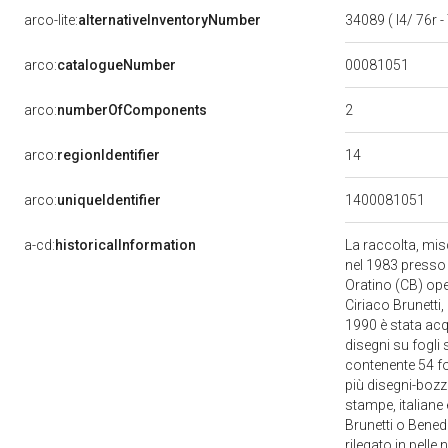
arco-lite:
alternativeInventoryNumber
34089 ( I4/ 76r -
00081051
arco:
catalogueNumber
2
arco:
numberOfComponents
14
arco:
regionIdentifier
arco:
uniqueIdentifier
1400081051
a-cd:
historicalInformation
La raccolta, misce
nel 1983 presso l
Oratino (CB) oper
Ciriaco Brunetti, 
1990 è stata acq
disegni su fogli 
contenente 54 fog
più disegni-bozze
stampe, italiane 
Brunetti o Benede
rilegato in pelle