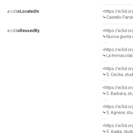
a-cd:
isLocatedIn
<https://w3id.
Castello Pand
a-cd:
isReusedBy
<https://w3id.o
Nuova giunta di varii figure
<https://w3id.o
La Immacolata Concezione, s
<https://w3id.o
S. Cecilia, studio per la
<https://w3id.o
S. Barbara, studio per la
<https://w3id.o
S. Agnese, studio per la 
<https://w3id.o
S. Agata, studio per la d