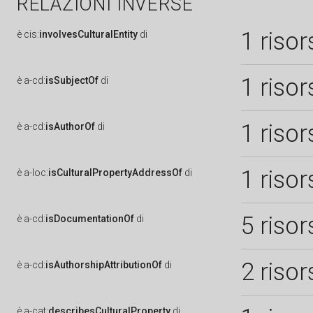
RELAZIONI INVERSE
1 risor
è
cis:
involvesCulturalEntity
di
1 risor
è
a-cd:
isSubjectOf
di
1 risor
è
a-cd:
isAuthorOf
di
1 risor
è
a-loc:
isCulturalPropertyAddressOf
di
5 risor
è
a-cd:
isDocumentationOf
di
2 risor
è
a-cd:
isAuthorshipAttributionOf
di
è
a-cat:
describesCulturalProperty
di