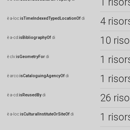
1 risor
4 risor
è
a-loc:
isTimeIndexedTypedLocationOf
di
10 ris
è
a-cd:
isBibliographyOf
di
1 risor
è
clv:
isGeometryFor
di
1 risor
è
arco:
isCataloguingAgencyOf
di
26 ris
è
a-cd:
isReusedBy
di
1 risor
è
a-loc:
isCulturalInstituteOrSiteOf
di