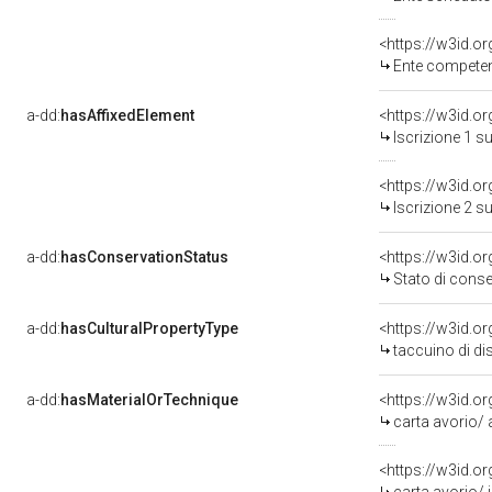
<https://w3id.o
Ente competente 
a-dd:
hasAffixedElement
<https://w3id.o
Iscrizione 1 s
<https://w3id.o
Iscrizione 2 s
a-dd:
hasConservationStatus
<https://w3id.o
Stato di cons
a-dd:
hasCulturalPropertyType
<https://w3id.
taccuino di di
a-dd:
hasMaterialOrTechnique
<https://w3id.o
carta avorio/ 
<https://w3id.o