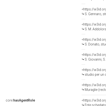
<https://w3id.o
S. Gennaro, studio per la
<https://w3id.o
S. M. Addolorata, studio p
<https://w3id.o
S. Donato, studio per la decoraz
<https://w3id.o
S. Giovanni, S. Antonio eggo do
<https://w3id.o
studio per un decorazi
<https://w3id.o
Muraglie (recto), studio per una
core:
hasAgentRole
<https://w3id.
Ente schedatore d