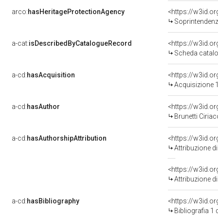
arco:
hasHeritageProtectionAgency
<https://w3id.
Soprintendenza
a-cat:
isDescribedByCatalogueRecord
<https://w3id.
Scheda catalo
a-cd:
hasAcquisition
<https://w3id.o
Acquisizione 1
a-cd:
hasAuthor
<https://w3id.
Brunetti Ciriac
a-cd:
hasAuthorshipAttribution
Attribuzione d
<https://w3id.o
Attribuzione d
a-cd:
hasBibliography
<https://w3id.o
Bibliografia 1