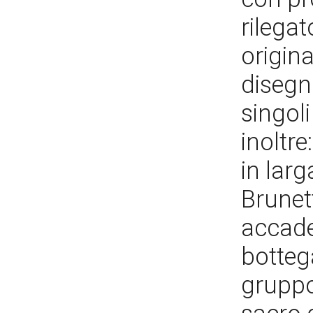
rilegat
origina
disegni
singoli
inoltre
in larg
Brunett
accade
botteg
gruppo