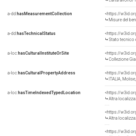
carta avorio/ 
a-dd:
hasMeasurementCollection
<https://w3id.
Misure del be
a-dd:
hasTechnicalStatus
<https://w3id.o
Stato tecnico
a-loc:
hasCulturalInstituteOrSite
<https://w3id.o
Collezione Gia
a-loc:
hasCulturalPropertyAddress
<https://w3id.
ITALIA, Molise
a-loc:
hasTimeIndexedTypedLocation
<https://w3id.o
Altra localizz
<https://w3id.o
Altra localizz
<https://w3id.o