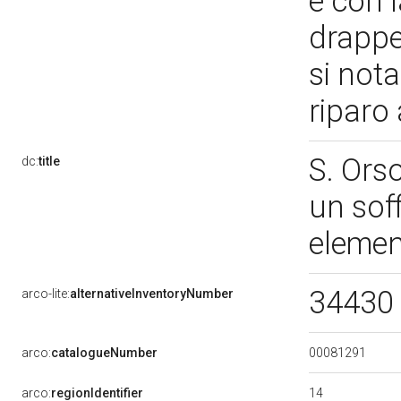
e con l
drappe
si nota
riparo
S. Orso
dc:
title
un soff
elemen
34430 (
arco-lite:
alternativeInventoryNumber
00081291
arco:
catalogueNumber
14
arco:
regionIdentifier