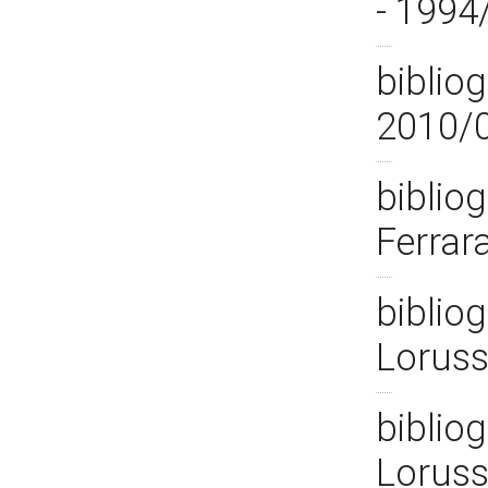
- 1994
bibliog
2010/
bibliog
Ferrar
bibliog
Loruss
bibliog
Loruss