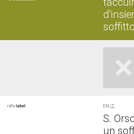
taccui
d'insi
soffitt
rdfs:
label
EN
IT
S. Orso
un soff