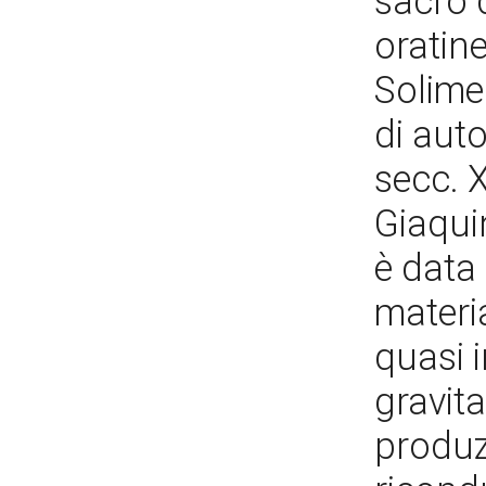
sacro 
oratine
Solimen
di auto
secc. X
Giaqui
è data 
materi
quasi i
gravita
produz