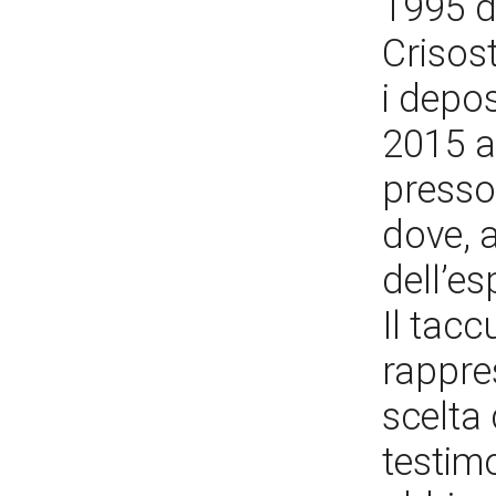
1995 da
Crisos
i depos
2015 a
presso
dove, 
dell’e
Il tac
rappre
scelta 
testim