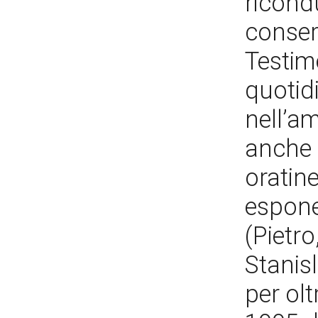
ricondu
conser
Testimo
quotidi
nell’am
anche 
oratine
espone
(Pietr
Stanisl
per olt