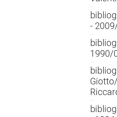
biblio
- 2009
bibliog
1990/
bibliog
Giotto
Riccar
bibliog