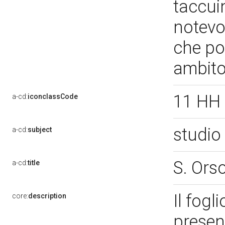
taccuin
notevo
che po
ambito
11 HH
a-cd:
iconclassCode
studio 
a-cd:
subject
S. Ors
a-cd:
title
Il fogl
core:
description
presen