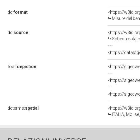
dc:
format
<https://w3id.
Misure del be
dc:
source
<https://w3id.
Scheda catalo
<https://catalog
foaf:
depiction
dcterms:
spatial
<https://w3id.
ITALIA, Molise