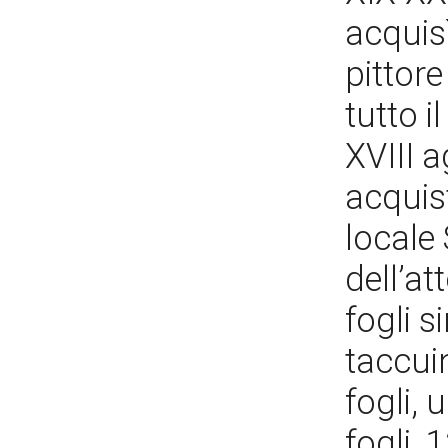
acquisì
pittore
tutto i
XVIII a
acquis
locale
dell’a
fogli s
taccuin
fogli,
fogli, 