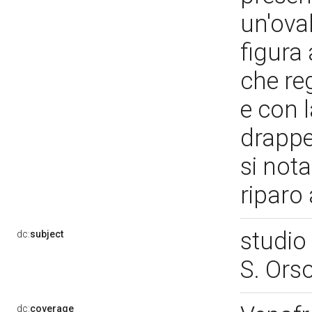
un'oval
figura 
che re
e con l
drappe
si nota
riparo
studio 
dc:
subject
S. Ors
dc:
coverage