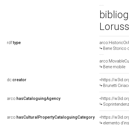
bibliog
Loruss
rdf:
type
arco:HistoricOrA
Bene Storico o
arco:MovableCul
Bene mobile
dc:
creator
<https://w3id.
Brunetti Ciriac
arco:
hasCataloguingAgency
<https://w3id.
Soprintendenza
arco:
hasCulturalPropertyCataloguingCategory
<https://w3id.o
elemento d'in