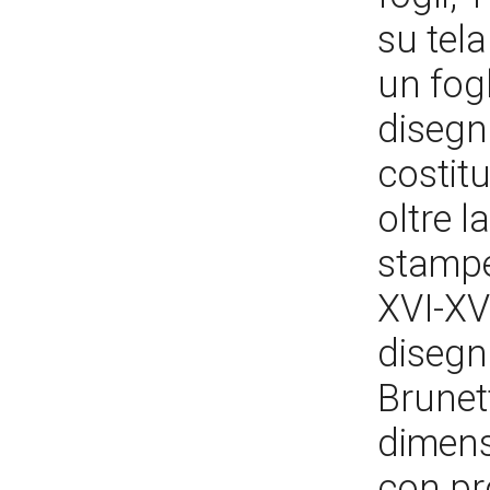
su tel
un fogl
disegni
costitu
oltre l
stampe,
XVI-XV
disegni
Brunett
dimensi
con pr