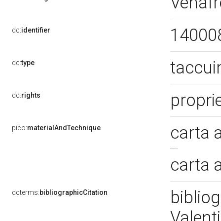
Venafr
14000
dc:
identifier
taccui
dc:
type
propri
dc:
rights
carta 
pico:
materialAndTechnique
carta 
biblio
dcterms:
bibliographicCitation
Valent