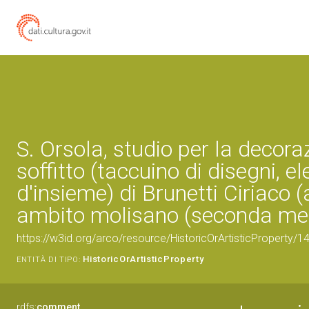
S. Orsola, studio per la decora
soffitto (taccuino di disegni, 
d'insieme) di Brunetti Ciriaco (a
ambito molisano (seconda met
https://w3id.org/arco/resource/HistoricOrArtisticProperty/
HistoricOrArtisticProperty
ENTITÀ DI TIPO:
rdfs:
comment