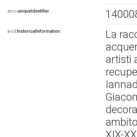
14000
arco:
uniqueIdentifier
La racc
a-cd:
historicalInformation
acquere
artisti 
recupe
Iannadr
Giacomo
decorat
ambito
XIX-XX.