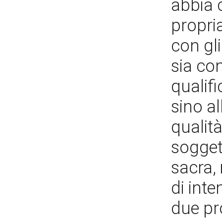
abbia 
propria
con gl
sia con
qualif
sino al
qualità
soggett
sacra,
di inte
due pro