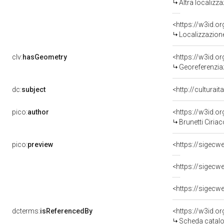
Altra localizz
<https://w3id.
Localizzazione
clv:
hasGeometry
<https://w3id.
Georeferenzia
dc:
subject
<http://culturai
pico:
author
<https://w3id.
Brunetti Ciriac
pico:
preview
dcterms:
isReferencedBy
<https://w3id.
Scheda catalo