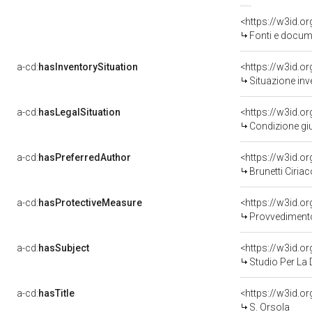
<https://w3id.
Fonti e docume
a-cd:
hasInventorySituation
<https://w3id.o
Situazione inv
a-cd:
hasLegalSituation
<https://w3id.o
Condizione giu
a-cd:
hasPreferredAuthor
<https://w3id.
Brunetti Ciriac
a-cd:
hasProtectiveMeasure
<https://w3id.o
Provvedimento 
a-cd:
hasSubject
<https://w3id.
Studio Per La 
a-cd:
hasTitle
<https://w3id.o
S. Orsola