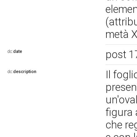
elemen
(attri
metà X
post 1
dc:
date
Il fogl
dc:
description
presen
un'oval
figura 
che re