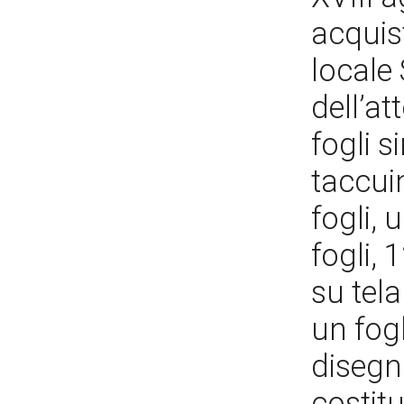
acquis
locale
dell’a
fogli s
taccuin
fogli,
fogli, 
su tel
un fogl
disegni
costitu