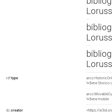
bibliog
Loruss
bibliog
Loruss
bibliog
Loruss
rdf:
type
arco:HistoricOrA
Bene Storico o
arco:MovableCul
Bene mobile
dc:
creator
<https://w3id.