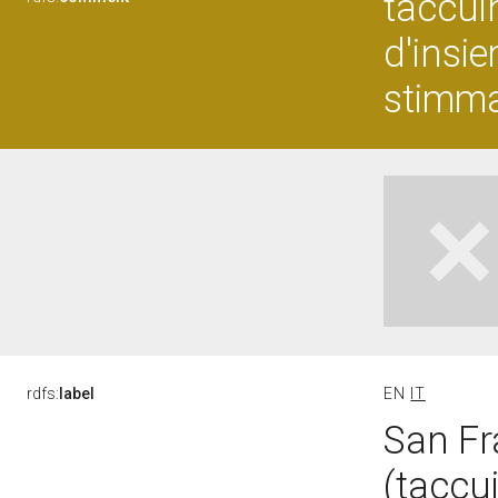
taccui
d'insi
stimm
rdfs:
label
EN
IT
San Fr
(taccu