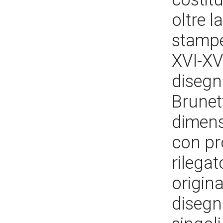
oltre l
stampe,
XVI-XV
disegni
Brunett
dimensi
con pr
rilegat
origina
disegni