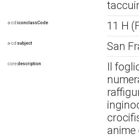
taccu
11 H (
a-cd:
iconclassCode
San Fr
a-cd:
subject
Il fogl
core:
description
numera
raffig
ingino
crocifi
anime 