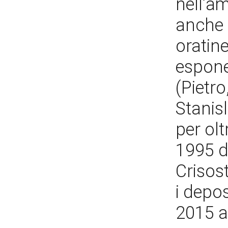
nell’am
anche 
oratine
espone
(Pietr
Stanisl
per olt
1995 da
Crisos
i depos
2015 a