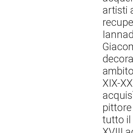
artisti 
recupe
Iannadr
Giacomo
decorat
ambito
XIX-XX.
acquisì
pittore
tutto i
XVIII a