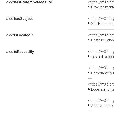
a-cd:
hasProtectiveMeasure
<https://w3id.o
Provvedimento 
a-cd:
hasSubject
<https://w3id.
San Francesc
a-cd:
isLocatedIn
<https://w3id.
Castello Pand
a-cd:
isReusedBy
<https://w3id.o
Testa di vecch
<https://w3id.o
Compianto sul 
<https://w3id.o
Ecce homo (tac
<https://w3id.o
Abbozzo di tre 