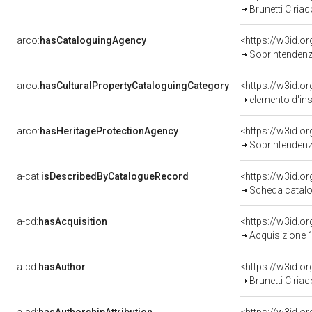
Brunetti Ciriac
arco:
hasCataloguingAgency
<https://w3id.
Soprintendenza
arco:
hasCulturalPropertyCataloguingCategory
<https://w3id.o
elemento d'in
arco:
hasHeritageProtectionAgency
<https://w3id.
Soprintendenza
a-cat:
isDescribedByCatalogueRecord
<https://w3id.
Scheda catalo
a-cd:
hasAcquisition
<https://w3id.o
Acquisizione 1
a-cd:
hasAuthor
<https://w3id.
Brunetti Ciriac