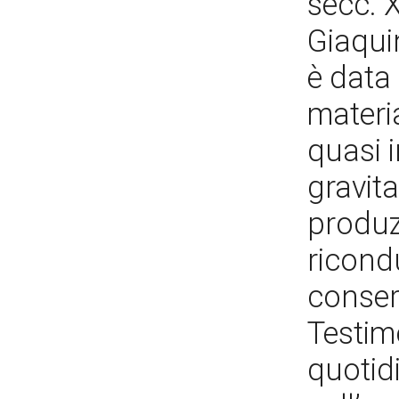
secc. X
Giaqui
è data 
materi
quasi i
gravita
produz
ricondu
conser
Testimo
quotidi