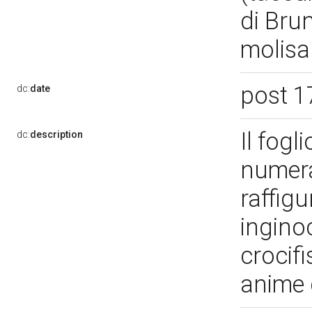
di Brun
molisa
post 1
dc:
date
Il fogl
dc:
description
numera
raffig
ingino
crocifi
anime 