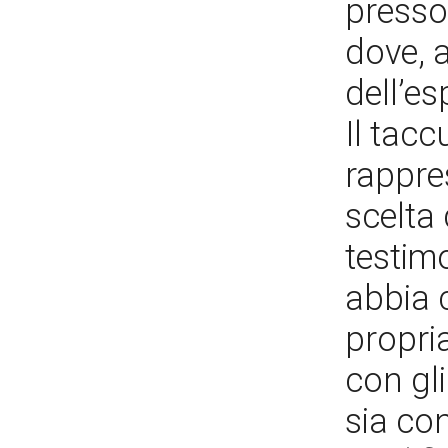
presso
dove, 
dell’e
Il tac
rappre
scelta 
testim
abbia 
propria
con gl
sia con