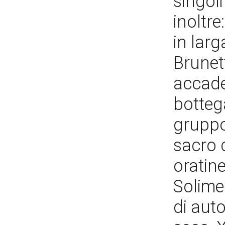
singoli
inoltre
in larg
Brunett
accade
botteg
gruppo
sacro 
oratine
Solimen
di auto