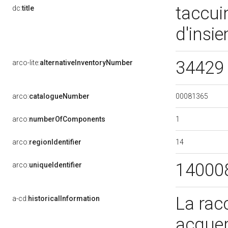
taccui
dc:
title
d'insi
34429 
arco-lite:
alternativeInventoryNumber
00081365
arco:
catalogueNumber
1
arco:
numberOfComponents
14
arco:
regionIdentifier
14000
arco:
uniqueIdentifier
La racc
a-cd:
historicalInformation
acquere