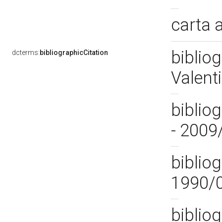
carta 
biblio
dcterms:
bibliographicCitation
Valent
biblio
- 2009
bibliog
1990/
bibliog