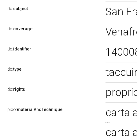
San Fr
dc:
subject
Venafr
dc:
coverage
14000
dc:
identifier
taccui
dc:
type
propri
dc:
rights
carta 
pico:
materialAndTechnique
carta 