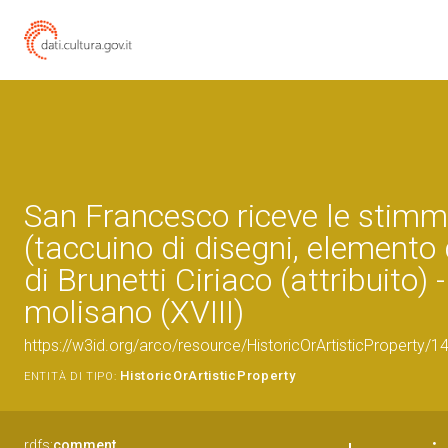
San Francesco riceve le stim
(taccuino di disegni, elemento
di Brunetti Ciriaco (attribuito)
molisano (XVIII)
https://w3id.org/arco/resource/HistoricOrArtisticProperty/
HistoricOrArtisticProperty
ENTITÀ DI TIPO:
rdfs:
comment