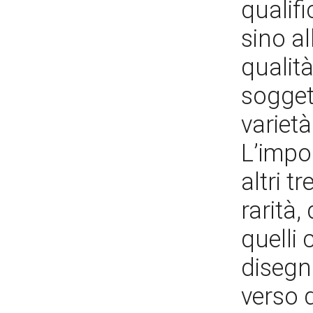
qualif
sino al
qualità
sogget
varietà
L’impo
altri t
rarità
quelli 
disegni
verso 