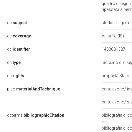
quattro disegni 
ripassata a pen
dc:
subject
studio di figura
dc:
coverage
Venafro (IS)
dc:
identifier
1400081387
dc:
type
taccuino di dise
dc:
rights
proprietà Stato
pico:
materialAndTechnique
carta avorio/ i
carta avorio/ s
dcterms:
bibliographicCitation
bibliografia di 
bibliografia di 