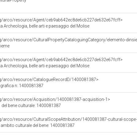
turalProperty
org/arco/resource/Agent/ceb9ab642ec8de6cb227de632e67fcff>
 Archeologia, belle arti e paesaggio del Molise
rg/arco/resource/CulturalPropertyCataloguingCategory/elemento-dins
sieme
org/arco/resource/Agent/ceb9ab642ec8de6cb227de632e67fcff>
 Archeologia, belle arti e paesaggio del Molise
org/arco/resource/CatalogueRecordD/1400081387>
grafica n: 1400081387
rg/arco/resource/Acquisition/1400081387-acquisition-1>
 del bene culturale: 1400081387
rg/arco/resource/CulturalScopeAttribution/1400081387-cultural-scope-a
i ambito culturale del bene: 1400081387