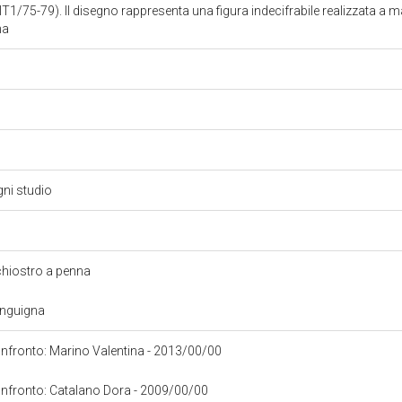
(IT1/75-79). Il disegno rappresenta una figura indecifrabile realizzata 
na
gni studio
nchiostro a penna
anguigna
confronto: Marino Valentina - 2013/00/00
confronto: Catalano Dora - 2009/00/00