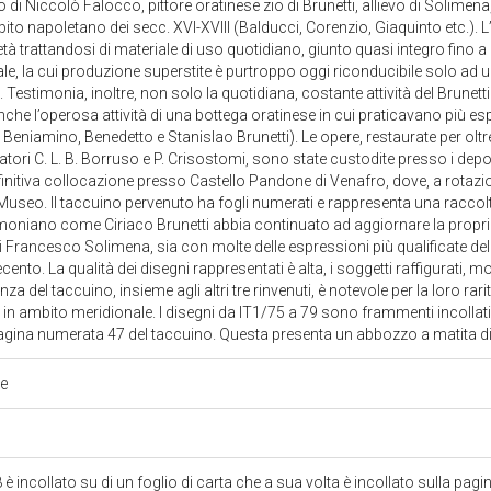
di Niccolò Falocco, pittore oratinese zio di Brunetti, allievo di Solimena, 
mbito napoletano dei secc. XVI-XVIII (Balducci, Corenzio, Giaquinto etc.).
età trattandosi di materiale di uso quotidiano, giunto quasi integro fino a n
e, la cui produzione superstite è purtroppo oggi riconducibile solo ad una
Testimonia, inoltre, non solo la quotidiana, costante attività del Brunetti
nche l’operosa attività di una bottega oratinese in cui praticavano più e
, Beniamino, Benedetto e Stanislao Brunetti). Le opere, restaurate per oltre 
tori C. L. B. Borruso e P. Crisostomi, sono state custodite presso i depo
initiva collocazione presso Castello Pandone di Venafro, dove, a rotazi
useo. Il taccuino pervenuto ha fogli numerati e rappresenta una raccolta
timoniano come Ciriaco Brunetti abbia continuato ad aggiornare la propria
di Francesco Solimena, sia con molte delle espressioni più qualificate de
cento. La qualità dei disegni rappresentati è alta, i soggetti raffigurati, m
anza del taccuino, insieme agli altri tre rinvenuti, è notevole per la loro 
i in ambito meridionale. I disegni da IT1/75 a 79 sono frammenti incollati
 pagina numerata 47 del taccuino. Questa presenta un abbozzo a matita 
te
 è incollato su di un foglio di carta che a sua volta è incollato sulla pagi