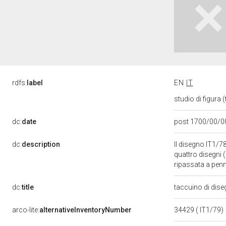
rdfs:
label
EN
IT
studio di figura
dc:
date
post 1700/00/0
dc:
description
Il disegno IT1/78
quattro disegni 
ripassata a pen
dc:
title
taccuino di dise
arco-lite:
alternativeInventoryNumber
34429 ( IT1/79)