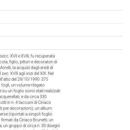
 secc. XVII e XVIII, fu recuperata
a, figlio, pittori e decoratori di
relli, la acquisì dagli eredi di
ec. XVIII agli inizi del XIX. Nel
ll’atto del 29/10/1990: 375
1 fogli, un volume rilegato
 su un foglio sono stati realizzati
acquerellati, e da circa 330
ti in n. 4 taccuini di Ciriaco
etti per decorazioni); un album
erse (riportati a singoli foglio
 firmati da Ciriaco Brunetti; un
; un gruppo di circa n. 30 disegni