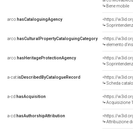
arco:MovableCul
Bene mobile
arco:
hasCataloguingAgency
<https://w3id.
Soprintendenza
arco:
hasCulturalPropertyCataloguingCategory
<https://w3id.o
elemento d'in
arco:
hasHeritageProtectionAgency
<https://w3id.
Soprintendenza
a-cat:
isDescribedByCatalogueRecord
<https://w3id.
Scheda catalo
a-cd:
hasAcquisition
<https://w3id.o
Acquisizione 1
a-cd:
hasAuthorshipAttribution
<https://w3id.o
Attribuzione d