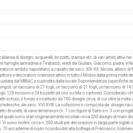
llanea di disegni, acquerelli, bozzetti, stampe etc. di vari artisti attivi nei
e famiglie Iannadrea e Tirabassi, eredi dei Giuliani, Giacomo, padre, e Nicol
ativi in ambito napoletano a cavallo dei secc. XIX-XX. Nicola, allievo di Mo
pittore e decoratore oratinese attivo in tutto il Molise dalla prima metà del s
uistata dal MIBAC e custodita dalla locale Soprintendenza (specifiche de
singoli; un taccuino di 27 fogli, un taccuino di 21 fogli, un taccuino di 14
li, 129 incisioni e 24 bozzetti ad olio su tela o cartone). Considerato che
tti-schizzi, il fondo è costituito da 700 disegni circa, di cui oltre la metà 
e tedesche, dei secc. XVI-XVIII. La collezione è composta da: disegni raccol
tto Brunetti, di varie dimensioni (n. 1 con figure di Santi e n. 3 con prog
 nel quale sono stati originariamente incollati circa 200 disegni di mani div
. Vi sono inoltre: circa n. 200 studi per decorazioni in larga parte siglati o
n. 70 accademie di nudo riconducibili alla bottega di Francesco Solimena