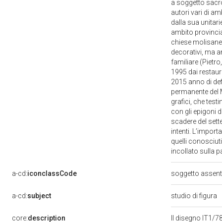
a soggetto sacro 
autori vari di a
dalla sua unitari
ambito provincial
chiese molisane. 
decorativi, ma a
familiare (Pietro
1995 dai restaura
2015 anno di def
permanente del M
grafici, che tes
con gli epigoni 
scadere del sette
intenti. L’import
quelli conosciut
incollato sulla
a-cd:
iconclassCode
soggetto assen
a-cd:
subject
studio di figura
core:
description
Il disegno IT1/78