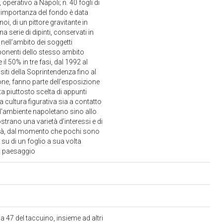
operativo a Napoli; n. 40 fogli di
 L’importanza del fondo è data
oi, di un pittore gravitante in
 serie di dipinti, conservati in
 nell’ambito dei soggetti
sponenti dello stesso ambito
il 50% in tre fasi, dal 1992 al
siti della Soprintendenza fino al
one, fanno parte dell’esposizione
 piuttosto scelta di appunti
 cultura figurativa sia a contatto
ll'ambiente napoletano sino allo
ostrano una varietà d’interessi e di
rarità, dal momento che pochi sono
 su di un foglio a sua volta
di paesaggio
na 47 del taccuino, insieme ad altri