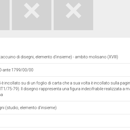
 (taccuino di disegni, elemento d'insieme) - ambito molisano (XVIII)
0-ante 1799/00/00
 è incollato su di un foglio di carta che a sua volta è incollato sulla pagi
(IT1/75-79). Il disegno rappresenta una figura indecifrabile realizzata 
na
gni (studio, elemento d'insieme)