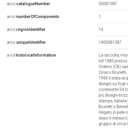
00081387
arco:
catalogueNumber
1
arco:
numberOfComponents
14
arco:
regionIdentifier
arco:
uniqueIdentifier
1400081387
a-cd:
historicalInformation
La raccolta, misce
nel 1983 presso l
Oratino (CB) oper
Ciriaco Brunetti, 
1990 è stata acq
disegni su fogli 
contenente 54 fog
più disegni-bozze
stampe, italiane 
Brunetti o Benede
rilegato in pelle
dopo il restauro)
gruppo di circa 