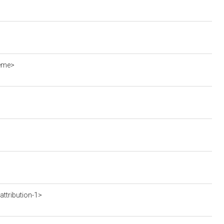
ieme>
ttribution-1>