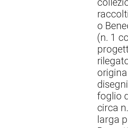
collezi
raccolt
o Bened
(n. 1 c
progett
rilegat
origina
disegni
foglio 
circa n
larga p