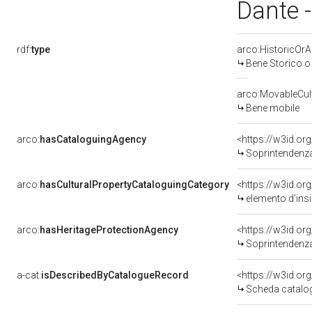
Dante 
rdf:
type
arco:HistoricOrAr
Bene Storico o 
arco:MovableCult
Bene mobile
arco:
hasCataloguingAgency
<https://w3id.o
Soprintendenza 
arco:
hasCulturalPropertyCataloguingCategory
<https://w3id.or
elemento d'ins
arco:
hasHeritageProtectionAgency
<https://w3id.o
Soprintendenza 
a-cat:
isDescribedByCatalogueRecord
<https://w3id.o
Scheda catalo