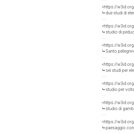
<https://w3id.or
due studi di elementi
<https://w3id.or
studio di peduccio co
<https://w3id.or
Santo pellegrino (
<https://w3id.or
sei studi per element
<https://w3id.or
studio per volta (
<https://w3id.or
studio di gamba (t
<https://w3id.or
paesaggio con città 