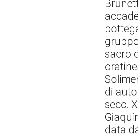
Brunett
accadem
botteg
gruppo 
sacro d
oratines
Solimen
di auto
secc. X
Giaquin
data da