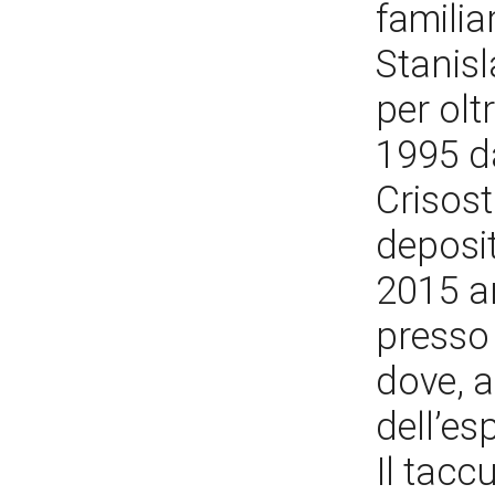
familia
Stanisl
per oltr
1995 da
Crisost
deposit
2015 an
presso
dove, a
dell’e
Il tacc