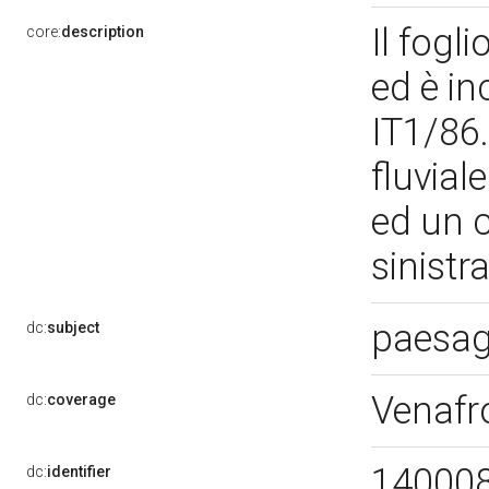
Il fogl
core:
description
ed è in
IT1/86.
fluvial
ed un c
sinistr
paesag
dc:
subject
Venafr
dc:
coverage
14000
dc:
identifier