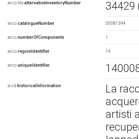
34429 
arco-lite:
alternativeInventoryNumber
00081394
arco:
catalogueNumber
1
arco:
numberOfComponents
14
arco:
regionIdentifier
14000
arco:
uniqueIdentifier
La racc
a-cd:
historicalInformation
acquere
artisti 
recuper