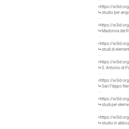
<https://w3id.or
studio per angolare 
<https://w3id.or
Madonna del Rosario (rec
<https://w3id.or
studi di elementi de
<https://w3id.or
S. Antonio di Padov
<https://w3id.or
San Filippo Neri e S
<https://w3id.or
studi per elementi d
<https://w3id.or
studio in abbozzo pe