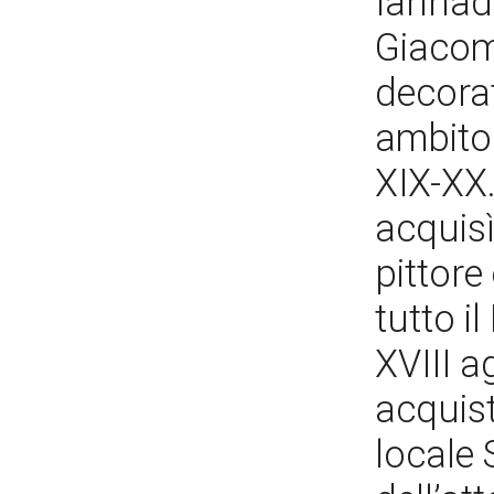
Iannadr
Giacomo
decorat
ambito 
XIX-XX. 
acquisì
pittore
tutto i
XVIII ag
acquist
locale 