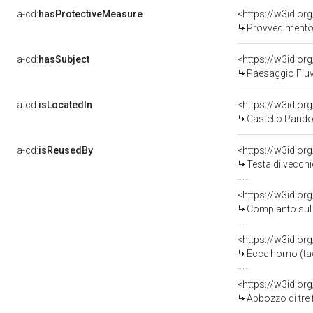
a-cd:
hasProtectiveMeasure
<https://w3id.o
Provvedimento d
a-cd:
hasSubject
<https://w3id.o
Paesaggio Fluv
a-cd:
isLocatedIn
<https://w3id.o
Castello Pando
a-cd:
isReusedBy
<https://w3id.or
Testa di vecchi
<https://w3id.or
Compianto sul C
<https://w3id.or
Ecce homo (tac
<https://w3id.or
Abbozzo di tre 