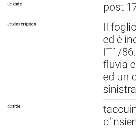
post 1
dc:
date
Il fogl
dc:
description
ed è in
IT1/86.
fluvial
ed un c
sinistr
taccuin
dc:
title
d'insi