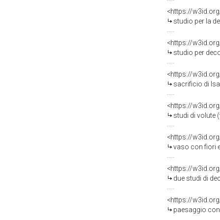
<https://w3id.or
studio per la decorazione di un
<https://w3id.or
studio per decorazion
<https://w3id.or
sacrificio di Isacc
<https://w3id.or
studi di volute (t
<https://w3id.or
vaso con fiori entro
<https://w3id.or
due studi di decoraz
<https://w3id.or
paesaggio con pastore (