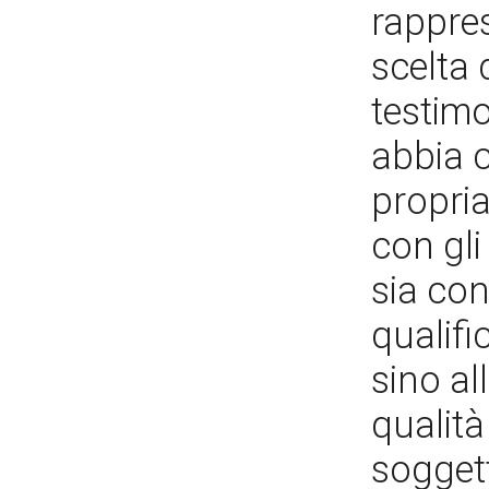
rappre
scelta 
testim
abbia 
propria
con gli
sia con
qualifi
sino al
qualità
soggett