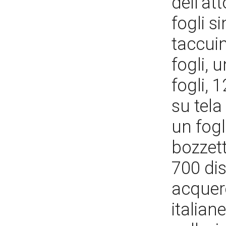
dell’at
fogli s
taccuin
fogli, 
fogli, 
su tela
un fogl
bozzett
700 dis
acquere
italian