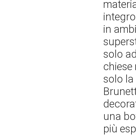
materia
integro
in ambi
superst
solo ad
chiese 
solo la
Brunett
decorat
una bot
più esp