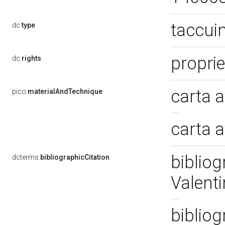
taccuin
dc:
type
propri
dc:
rights
carta 
pico:
materialAndTechnique
carta a
bibliog
dcterms:
bibliographicCitation
Valent
bibliog