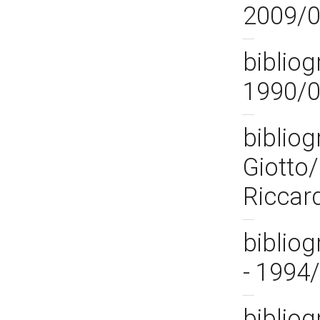
2009/
bibliog
1990/
bibliog
Giotto
Riccar
bibliog
- 1994
bibliogr