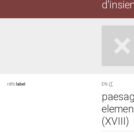
d'insie
rdfs:
label
EN
IT
paesagg
elemen
(XVIII)