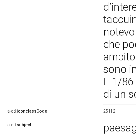
d’inter
taccuino
notevol
che poc
ambito 
sono in
IT1/86 
di un s
25 H 2
a-cd:
iconclassCode
paesag
a-cd:
subject