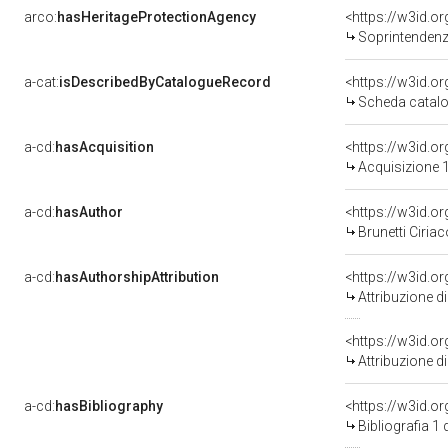
arco:
hasHeritageProtectionAgency
<https://w3id.
Soprintendenza
a-cat:
isDescribedByCatalogueRecord
<https://w3id.
Scheda catalo
a-cd:
hasAcquisition
<https://w3id.o
Acquisizione 1
a-cd:
hasAuthor
<https://w3id.
Brunetti Ciriac
a-cd:
hasAuthorshipAttribution
Attribuzione d
<https://w3id.o
Attribuzione d
a-cd:
hasBibliography
<https://w3id.o
Bibliografia 1