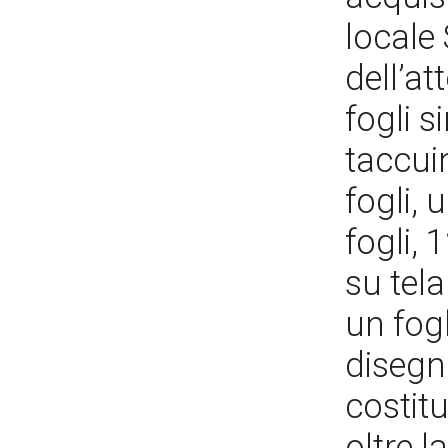
locale
dell’a
fogli s
taccuin
fogli,
fogli, 
su tel
un fogl
disegni
costitu
oltre l