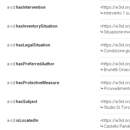
a-cd:
hasIntervention
<https://w3id.o
Intervento 1 s
a-cd:
hasInventorySituation
<https://w3id.o
Situazione inv
a-cd:
hasLegalSituation
<https://w3id.o
Condizione giu
a-cd:
hasPreferredAuthor
<https://w3id.
Brunetti Ciriac
a-cd:
hasProtectiveMeasure
<https://w3id.o
Provvedimento 
a-cd:
hasSubject
<https://w3id.
Studio Di Tor
a-cd:
isLocatedIn
<https://w3id.
Castello Pand