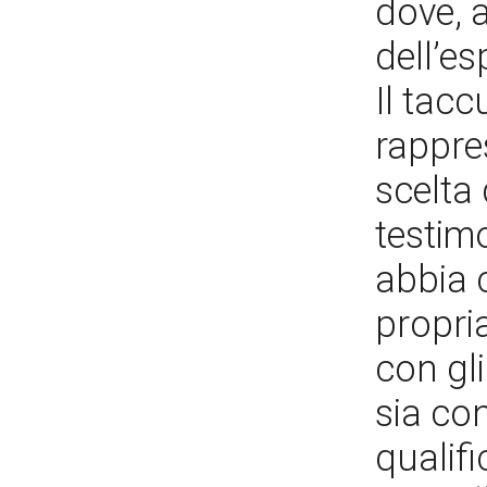
dove, 
dell’e
Il tac
rappre
scelta 
testim
abbia 
propria
con gl
sia con
qualif