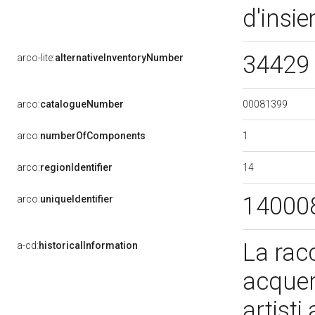
d'insi
34429 
arco-lite:
alternativeInventoryNumber
00081399
arco:
catalogueNumber
1
arco:
numberOfComponents
14
arco:
regionIdentifier
14000
arco:
uniqueIdentifier
La racc
a-cd:
historicalInformation
acquere
artisti 