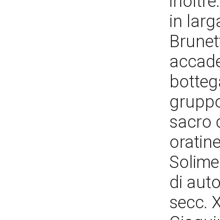
inoltre
in larg
Brunett
accade
botteg
gruppo
sacro 
oratine
Solimen
di auto
secc. X