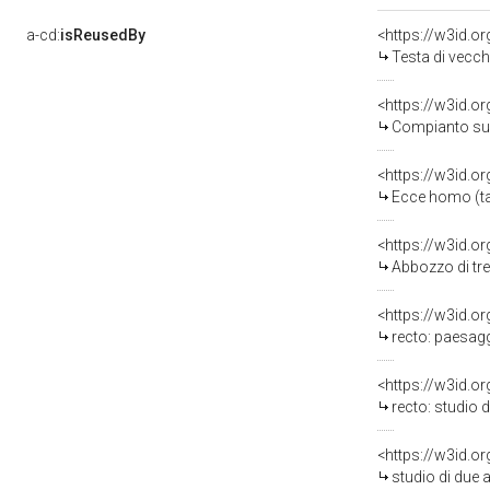
a-cd:
isReusedBy
<https://w3id.o
Testa di vecch
<https://w3id.o
Compianto sul 
<https://w3id.o
Ecce homo (tac
<https://w3id.o
Abbozzo di tre 
<https://w3id.o
recto: paesaggio co
<https://w3id.o
recto: studio di cav
<https://w3id.o
studio di due 