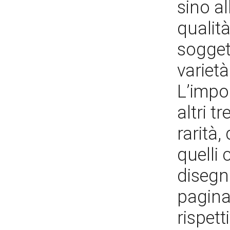
sino al
qualità
sogget
varietà
L’impo
altri t
rarità
quelli 
disegni
pagina
rispet