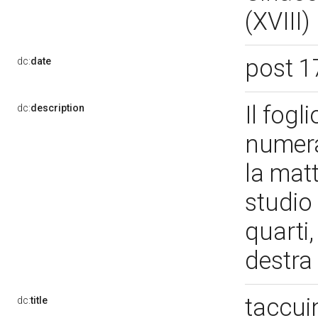
(XVIII)
post 1
dc:
date
Il fogl
dc:
description
numera
la matt
studio 
quarti,
destra
taccui
dc:
title