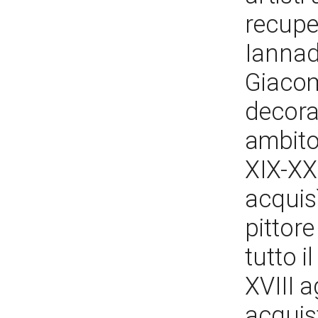
recupe
Iannadr
Giacomo
decorat
ambito
XIX-XX.
acquisì
pittore
tutto i
XVIII a
acquis