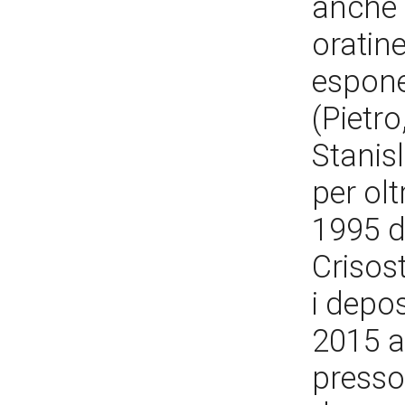
anche 
oratine
espone
(Pietr
Stanisl
per olt
1995 da
Crisos
i depos
2015 a
presso