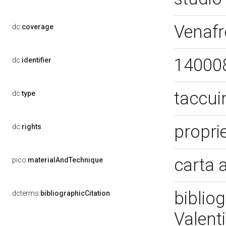
Venafr
dc:
coverage
14000
dc:
identifier
taccui
dc:
type
propri
dc:
rights
carta 
pico:
materialAndTechnique
biblio
dcterms:
bibliographicCitation
Valent