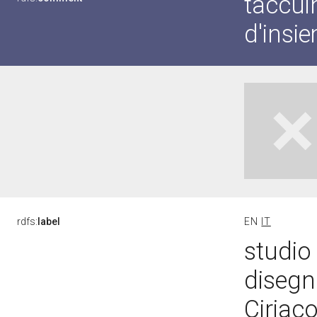
taccui
d'insi
rdfs:
label
EN
IT
studio
disegni
Ciriaco