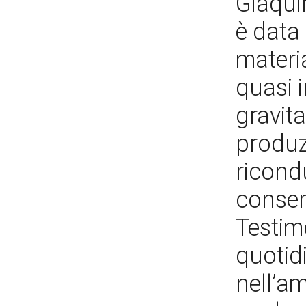
Giaqui
è data 
materi
quasi i
gravita
produz
ricondu
conser
Testimo
quotidi
nell’am