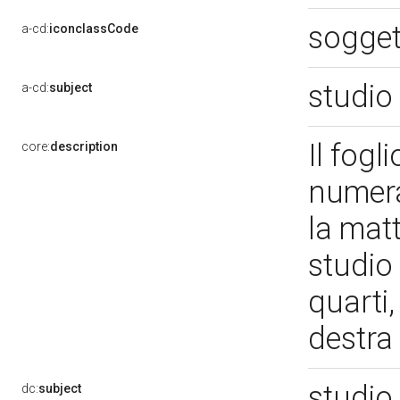
sogget
a-cd:
iconclassCode
studio
a-cd:
subject
Il fogl
core:
description
numera
la matt
studio 
quarti,
destra
studio
dc:
subject