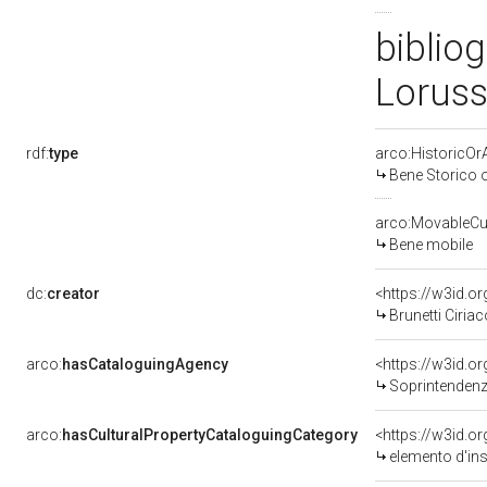
bibliog
Loruss
rdf:
type
arco:HistoricOrA
Bene Storico o
arco:MovableCul
Bene mobile
dc:
creator
<https://w3id.
Brunetti Ciriac
arco:
hasCataloguingAgency
<https://w3id.
Soprintendenza
arco:
hasCulturalPropertyCataloguingCategory
<https://w3id.o
elemento d'in