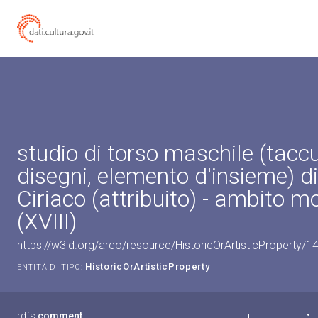
studio di torso maschile (taccu
disegni, elemento d'insieme) di
Ciriaco (attribuito) - ambito m
(XVIII)
https://w3id.org/arco/resource/HistoricOrArtisticProperty/
HistoricOrArtisticProperty
ENTITÀ DI TIPO:
rdfs:
comment