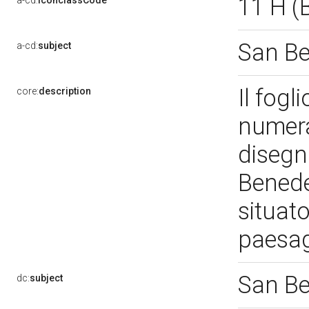
11 H 
a-cd:
iconclassCode
San B
a-cd:
subject
Il fogl
core:
description
numera
disegn
Benedet
situato
paesag
San B
dc:
subject