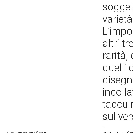
sogget
varietà
L’impo
altri t
rarità
quelli 
disegn
incoll
taccuin
sul ve