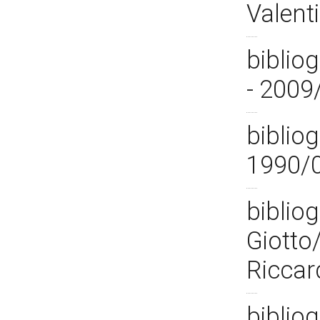
Valent
biblio
- 2009
bibliog
1990/
bibliog
Giotto
Riccar
bibliog