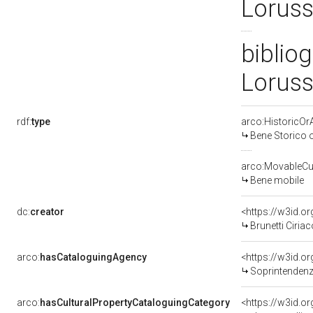
Loruss
bibliog
Loruss
rdf:
type
arco:HistoricOrA
Bene Storico o
arco:MovableCul
Bene mobile
dc:
creator
<https://w3id.
Brunetti Ciriac
arco:
hasCataloguingAgency
<https://w3id.
Soprintendenza
arco:
hasCulturalPropertyCataloguingCategory
<https://w3id.o