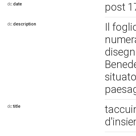
post 1
dc:
date
Il fogl
dc:
description
numera
disegn
Benedet
situato
paesag
taccui
dc:
title
d'insi