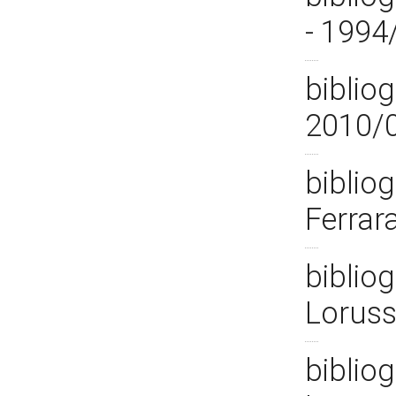
- 1994
bibliog
2010/
bibliog
Ferrar
bibliog
Loruss
bibliog