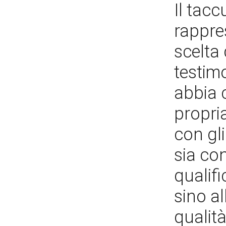
Il tac
rappre
scelta 
testim
abbia 
propria
con gl
sia con
qualif
sino al
qualità