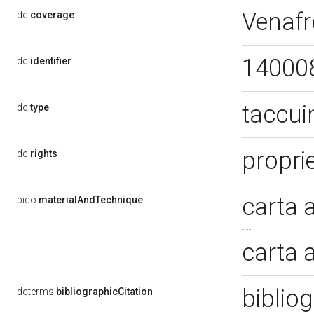
Venafr
dc:
coverage
14000
dc:
identifier
taccui
dc:
type
propri
dc:
rights
carta 
pico:
materialAndTechnique
carta 
biblio
dcterms:
bibliographicCitation