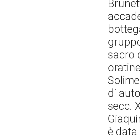
Brunett
accade
botteg
gruppo
sacro 
oratine
Solimen
di auto
secc. X
Giaqui
è data 