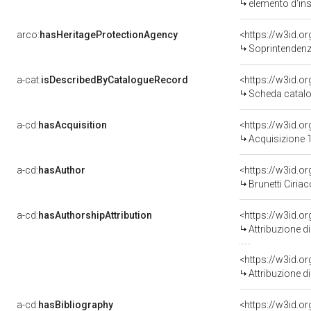
elemento d'in
arco:
hasHeritageProtectionAgency
<https://w3id.
Soprintendenza
a-cat:
isDescribedByCatalogueRecord
<https://w3id.
Scheda catalo
a-cd:
hasAcquisition
<https://w3id.o
Acquisizione 1
a-cd:
hasAuthor
<https://w3id.
Brunetti Ciriac
a-cd:
hasAuthorshipAttribution
Attribuzione d
<https://w3id.o
Attribuzione d
a-cd:
hasBibliography
<https://w3id.o