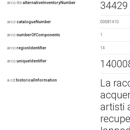
34429 
arco-lite:
alternativeInventoryNumber
00081410
arco:
catalogueNumber
1
arco:
numberOfComponents
14
arco:
regionIdentifier
14000
arco:
uniqueIdentifier
La racc
a-cd:
historicalInformation
acquere
artisti 
recupe