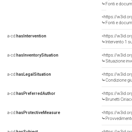
Fonti e docume
<https://w3id.
Fonti e docume
a-cd:
hasIntervention
<https://w3id.o
Intervento 1 s
a-cd:
hasInventorySituation
<https://w3id.o
Situazione inv
a-cd:
hasLegalSituation
<https://w3id.o
Condizione giu
a-cd:
hasPreferredAuthor
<https://w3id.
Brunetti Ciriac
a-cd:
hasProtectiveMeasure
<https://w3id.o
Provvedimento 
a-cd:
hasSubject
<https://w3id.