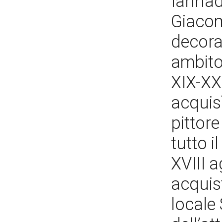
Iannadr
Giacomo
decorat
ambito
XIX-XX.
acquisì
pittore
tutto i
XVIII a
acquis
locale