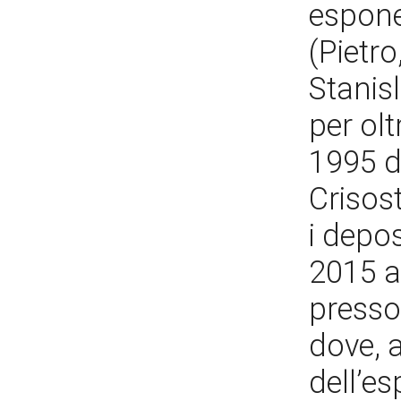
espone
(Pietr
Stanisl
per olt
1995 da
Crisos
i depos
2015 a
presso
dove, 
dell’e