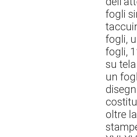
dell’a
fogli s
taccuin
fogli,
fogli, 
su tel
un fogl
disegni
costitu
oltre l
stampe,