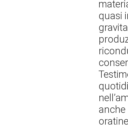
materi
quasi i
gravita
produz
ricondu
conser
Testimo
quotidi
nell’am
anche 
oratine