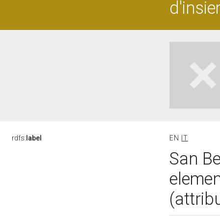
d'insi
rdfs:
label
EN
IT
San Be
elemen
(attrib