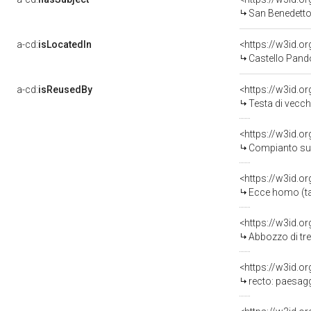
San Benedett
a-cd:
isLocatedIn
<https://w3id.
Castello Pand
a-cd:
isReusedBy
<https://w3id.o
Testa di vecch
<https://w3id.o
Compianto sul 
<https://w3id.o
Ecce homo (tac
<https://w3id.o
Abbozzo di tre 
<https://w3id.o
recto: paesaggio co