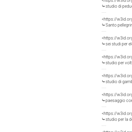
<https://w3id.o
studio di peduccio 
<https://w3id.o
Santo pellegrino 
<https://w3id.o
sei studi per elemen
<https://w3id.o
studio per volta (
<https://w3id.o
studio di gamba (
<https://w3id.o
paesaggio con città
<https://w3id.o
studio per la decorazione di u