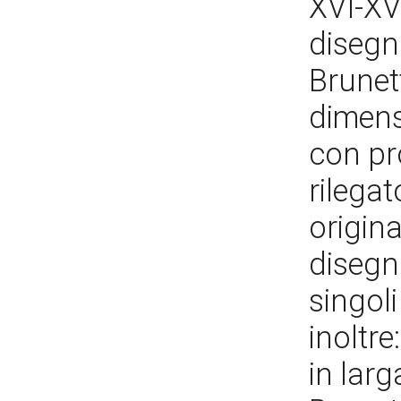
XVI-XV
disegni
Brunett
dimensi
con pr
rilegat
origina
disegni
singoli
inoltre
in larg