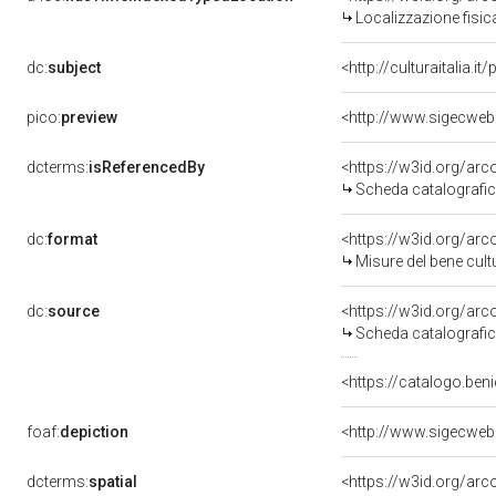
Localizzazione fisic
dc:
subject
<http://culturaitalia.
pico:
preview
dcterms:
isReferencedBy
<https://w3id.org/a
Scheda catalografi
dc:
format
<https://w3id.org/ar
Misure del bene cul
dc:
source
<https://w3id.org/a
Scheda catalografi
<https://catalogo.beni
foaf:
depiction
dcterms:
spatial
<https://w3id.org/a