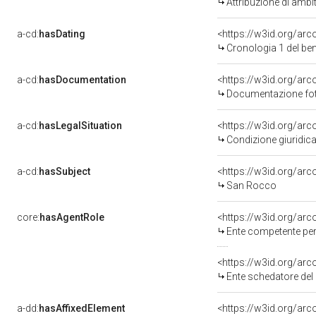
Attribuzione di ambi
a-cd:
hasDating
<https://w3id.org/ar
Cronologia 1 del b
a-cd:
hasDocumentation
Documentazione foto
a-cd:
hasLegalSituation
Condizione giuridica
a-cd:
hasSubject
<https://w3id.org/a
San Rocco
core:
hasAgentRole
<https://w3id.org/ar
Ente competente per tutela 
<https://w3id.org/ar
Ente schedatore del 
a-dd:
hasAffixedElement
<https://w3id.org/arc