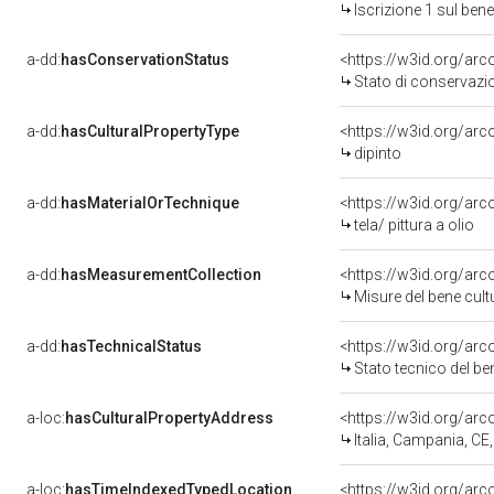
Iscrizione 1 sul be
a-dd:
hasConservationStatus
<https://w3id.org/ar
Stato di conservazi
a-dd:
hasCulturalPropertyType
<https://w3id.org/a
dipinto
a-dd:
hasMaterialOrTechnique
<https://w3id.org/arco
tela/ pittura a olio
a-dd:
hasMeasurementCollection
<https://w3id.org/ar
Misure del bene cul
a-dd:
hasTechnicalStatus
<https://w3id.org/ar
Stato tecnico del b
a-loc:
hasCulturalPropertyAddress
<https://w3id.org/a
Italia, Campania, CE
a-loc:
hasTimeIndexedTypedLocation
<https://w3id.org/ar