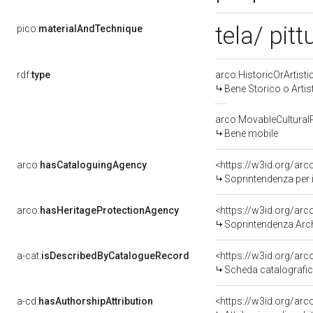
tela/ pitt
pico:
materialAndTechnique
rdf:
type
arco:HistoricOrArtisti
Bene Storico o Artis
arco:MovableCultural
Bene mobile
arco:
hasCataloguingAgency
<https://w3id.org/a
Soprintendenza per i 
arco:
hasHeritageProtectionAgency
<https://w3id.org/a
Soprintendenza Arche
a-cat:
isDescribedByCatalogueRecord
<https://w3id.org/a
Scheda catalografi
a-cd:
hasAuthorshipAttribution
<https://w3id.org/arc