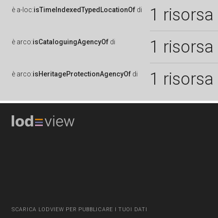
1 risorsa
è
a-loc:
isTimeIndexedTypedLocationOf
di
1 risorsa
è
arco:
isCataloguingAgencyOf
di
1 risorsa
è
arco:
isHeritageProtectionAgencyOf
di
SCARICA LODVIEW PER PUBBLICARE I TUOI DATI