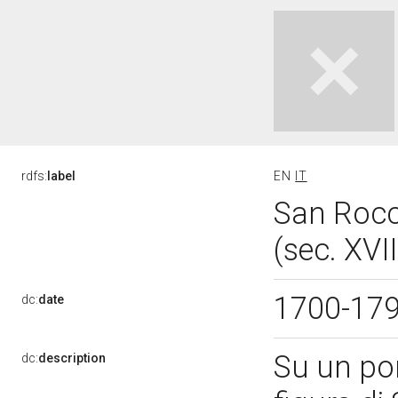
rdfs:
label
EN
IT
San Rocc
(sec. XVII
1700-17
dc:
date
Su un pon
dc:
description