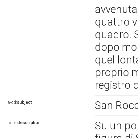
avvenuta
quattro v
quadro. S
dopo molt
quel lont
proprio m
registro 
San Roc
a-cd:
subject
Su un pon
core:
description