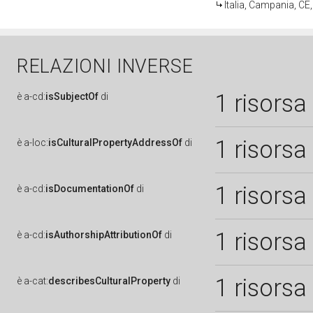
Italia, Campania, CE
RELAZIONI INVERSE
1 risorsa
è
a-cd:
isSubjectOf
di
1 risorsa
è
a-loc:
isCulturalPropertyAddressOf
di
1 risorsa
è
a-cd:
isDocumentationOf
di
1 risorsa
è
a-cd:
isAuthorshipAttributionOf
di
1 risorsa
è
a-cat:
describesCulturalProperty
di