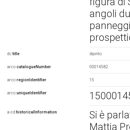
figura di
angoli du
panneggi 
prospett
dipinto
dc:
title
00014582
arco:
catalogueNumber
15
arco:
regionIdentifier
1500014
arco:
uniqueIdentifier
Si è parl
a-cd:
historicalInformation
Mattia Pre