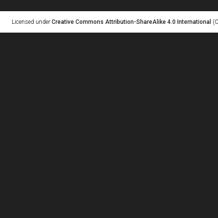
Licensed under
Creative Commons Attribution-ShareAlike 4.0 International
(C