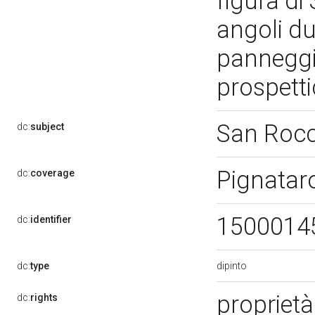
figura di
angoli du
panneggi 
prospett
San Roc
dc:
subject
Pignatar
dc:
coverage
1500014
dc:
identifier
dipinto
dc:
type
proprietà
dc:
rights