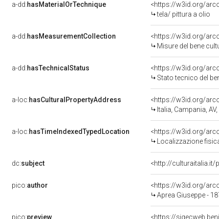
a-dd:
hasMaterialOrTechnique
<https://w3id.org/arco
tela/ pittura a olio
a-dd:
hasMeasurementCollection
<https://w3id.org/ar
Misure del bene cul
a-dd:
hasTechnicalStatus
<https://w3id.org/ar
Stato tecnico del b
a-loc:
hasCulturalPropertyAddress
<https://w3id.org/a
Italia, Campania, AV,
a-loc:
hasTimeIndexedTypedLocation
<https://w3id.org/ar
Localizzazione fisic
dc:
subject
<http://culturaitalia.
pico:
author
<https://w3id.org/a
Aprea Giuseppe - 1
pico:
preview
<https://sigecweb.ben