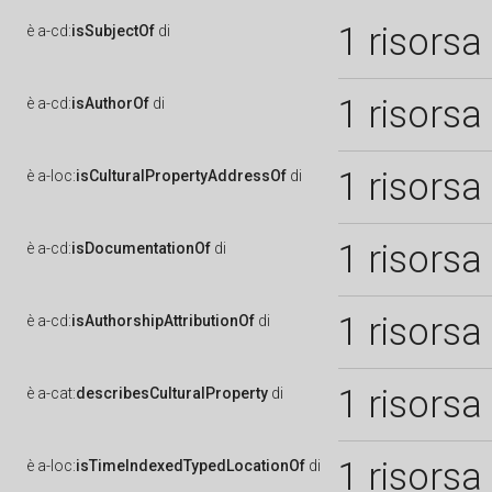
1 risorsa
è
a-cd:
isSubjectOf
di
1 risorsa
è
a-cd:
isAuthorOf
di
1 risorsa
è
a-loc:
isCulturalPropertyAddressOf
di
1 risorsa
è
a-cd:
isDocumentationOf
di
1 risorsa
è
a-cd:
isAuthorshipAttributionOf
di
1 risorsa
è
a-cat:
describesCulturalProperty
di
1 risorsa
è
a-loc:
isTimeIndexedTypedLocationOf
di