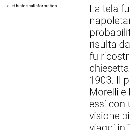
La tela f
a-cd:
historicalInformation
napoleta
probabili
risulta d
fu ricostr
chiesetta
1903. Il 
Morelli e
essi con 
visione p
viaggi in 