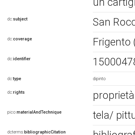
un cartig
San Roc
dc:
subject
Frigento
dc:
coverage
1500047
dc:
identifier
dipinto
dc:
type
proprietà
dc:
rights
tela/ pitt
pico:
materialAndTechnique
dcterms:
bibliographicCitation