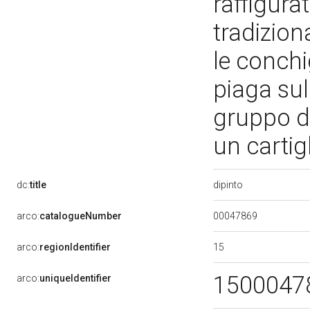
raffigura
tradizion
le conchig
piaga sul
gruppo di
un cartig
dipinto
dc:
title
00047869
arco:
catalogueNumber
15
arco:
regionIdentifier
1500047
arco:
uniqueIdentifier