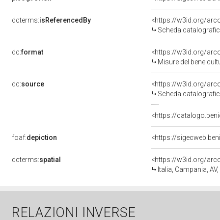
dcterms:
isReferencedBy
<https://w3id.org/a
Scheda catalografi
dc:
format
<https://w3id.org/ar
Misure del bene cul
dc:
source
<https://w3id.org/a
Scheda catalografi
<https://catalogo.beni
foaf:
depiction
<https://sigecweb.ben
dcterms:
spatial
<https://w3id.org/a
Italia, Campania, AV,
RELAZIONI INVERSE