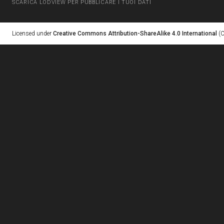
SCARICA LODVIEW PER PUBBLICARE I TUOI DATI
Licensed under
Creative Commons Attribution-ShareAlike 4.0 International
(C