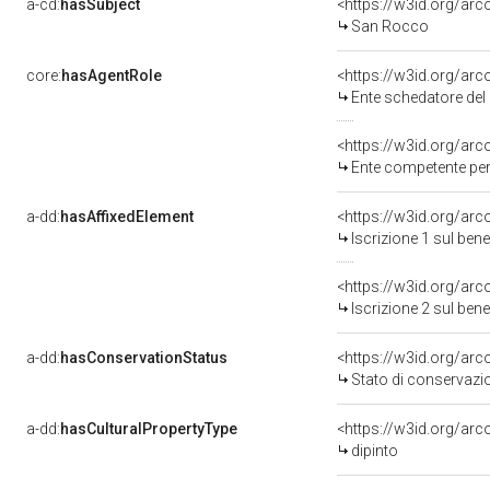
a-cd:
hasSubject
<https://w3id.org/a
San Rocco
core:
hasAgentRole
<https://w3id.org/ar
Ente schedatore del bene 
<https://w3id.org/ar
Ente competente per tutela 
a-dd:
hasAffixedElement
<https://w3id.org/arc
Iscrizione 1 sul be
<https://w3id.org/arc
Iscrizione 2 sul be
a-dd:
hasConservationStatus
<https://w3id.org/ar
Stato di conservazi
a-dd:
hasCulturalPropertyType
<https://w3id.org/a
dipinto