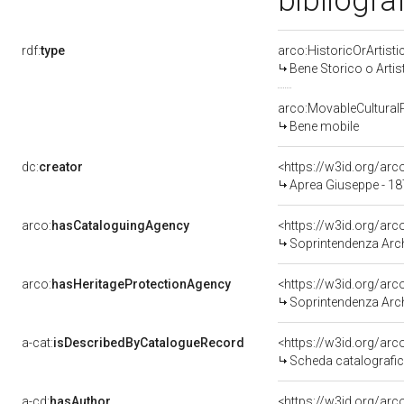
bibliogra
rdf:
type
arco:HistoricOrArtisti
Bene Storico o Artis
arco:MovableCultural
Bene mobile
dc:
creator
<https://w3id.org/a
Aprea Giuseppe - 1
arco:
hasCataloguingAgency
<https://w3id.org/a
Soprintendenza Arche
arco:
hasHeritageProtectionAgency
<https://w3id.org/a
Soprintendenza Arche
a-cat:
isDescribedByCatalogueRecord
<https://w3id.org/a
Scheda catalografi
a-cd:
hasAuthor
<https://w3id.org/a