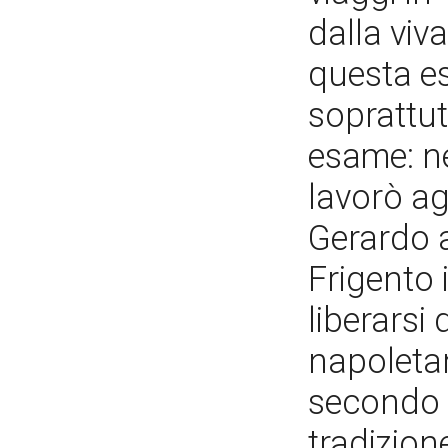
dalla viv
questa es
soprattut
esame: neg
lavorò ag
Gerardo a
Frigento i
liberarsi
napoletano
secondo u
tradizion