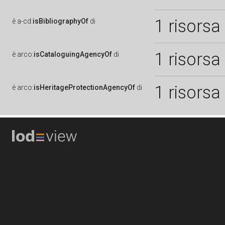
1 risorsa
è
a-cd:
isBibliographyOf
di
1 risorsa
è
arco:
isCataloguingAgencyOf
di
1 risorsa
è
arco:
isHeritageProtectionAgencyOf
di