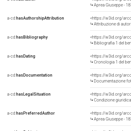
Aprea Giuseppe - 1
a-cd:
hasAuthorshipAttribution
<https://w3id.org/ar
Attribuzione di aut
a-cd:
hasBibliography
<https://w3id.org/ar
Bibliografia 1 del b
a-cd:
hasDating
<https://w3id.org/ar
Cronologia 1 del b
a-cd:
hasDocumentation
Documentazione foto
a-cd:
hasLegalSituation
Condizione giuridica
a-cd:
hasPreferredAuthor
<https://w3id.org/a
Aprea Giuseppe - 1