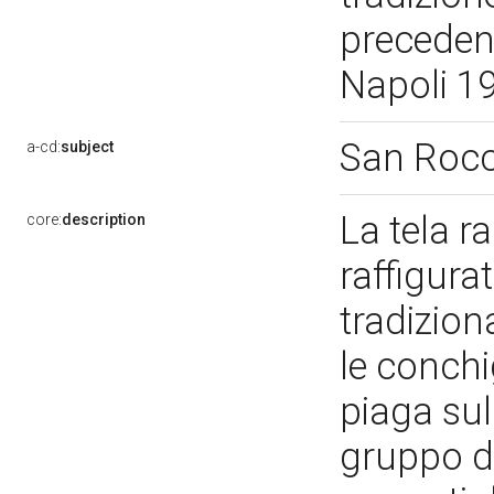
precedent
Napoli 1
San Roc
a-cd:
subject
La tela r
core:
description
raffigura
tradizion
le conchig
piaga sul
gruppo di