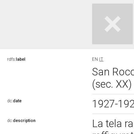
rdfs:
label
EN
IT
San Rocc
(sec. XX
1927-19
dc:
date
La tela r
dc:
description