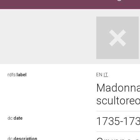
rdfs:
label
EN
IT
Madonna 
scultoreo)
1735-17
dc:
date
dc:
description