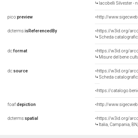
Iacobelli Silvester - n
pico:
preview
dcterms:
isReferencedBy
<https://w3id.org/a
Scheda catalografi
dc:
format
<https://w3id.org/ar
Misure del bene cul
dc:
source
<https://w3id.org/a
Scheda catalografi
<https://catalogo.beni
foaf:
depiction
dcterms:
spatial
<https://w3id.org/a
Italia, Campania, BN