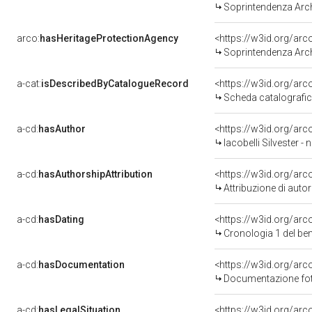
Soprintendenza Arche
arco:
hasHeritageProtectionAgency
<https://w3id.org/a
Soprintendenza Arche
a-cat:
isDescribedByCatalogueRecord
<https://w3id.org/a
Scheda catalografi
a-cd:
hasAuthor
<https://w3id.org/a
Iacobelli Silvester - n
a-cd:
hasAuthorshipAttribution
<https://w3id.org/ar
Attribuzione di aut
a-cd:
hasDating
<https://w3id.org/ar
Cronologia 1 del b
a-cd:
hasDocumentation
Documentazione foto
a-cd:
hasLegalSituation