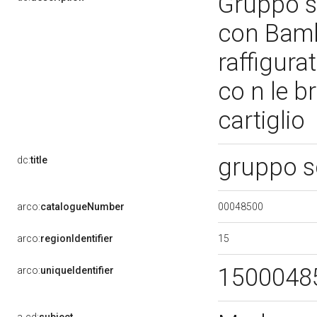
Gruppo s
con Bamb
raffigur
co n le br
cartiglio
gruppo s
dc:
title
00048500
arco:
catalogueNumber
15
arco:
regionIdentifier
1500048
arco:
uniqueIdentifier