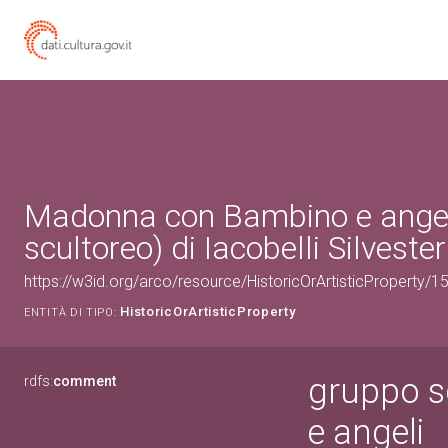
Madonna con Bambino e angel
scultoreo) di Iacobelli Silvester
https://w3id.org/arco/resource/HistoricOrArtisticProperty/
HistoricOrArtisticProperty
ENTITÀ DI TIPO:
gruppo s
rdfs:
comment
e angeli