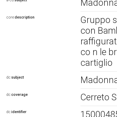
Madonna 
a-cd:
subject
Gruppo s
core:
description
con Bamb
raffigur
co n le br
cartiglio
Madonna 
dc:
subject
Cerreto 
dc:
coverage
1500048
dc:
identifier