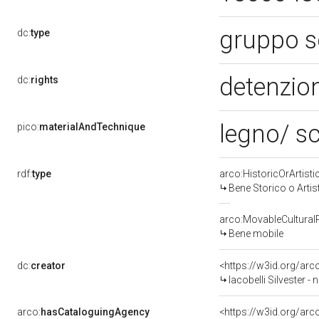
gruppo s
dc:
type
detenzion
dc:
rights
legno/ sc
pico:
materialAndTechnique
rdf:
type
arco:HistoricOrArtisti
Bene Storico o Artis
arco:MovableCultural
Bene mobile
dc:
creator
<https://w3id.org/a
Iacobelli Silvester - n
arco:
hasCataloguingAgency
<https://w3id.org/a