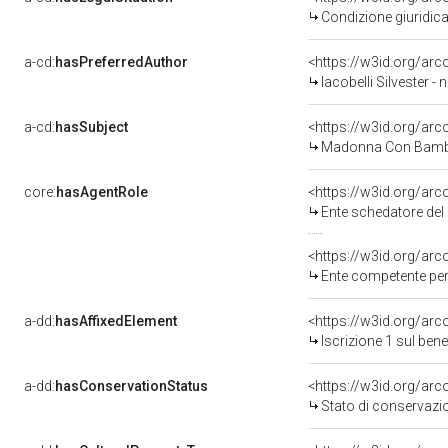
Condizione giuridica
a-cd:
hasPreferredAuthor
<https://w3id.org/a
Iacobelli Silvester - n
a-cd:
hasSubject
<https://w3id.org/a
Madonna Con Bambi
core:
hasAgentRole
<https://w3id.org/ar
Ente schedatore del bene 
<https://w3id.org/ar
Ente competente per tutela 
a-dd:
hasAffixedElement
<https://w3id.org/arc
Iscrizione 1 sul be
a-dd:
hasConservationStatus
<https://w3id.org/ar
Stato di conservazi