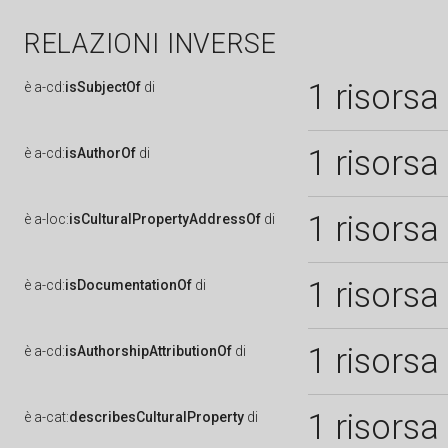
RELAZIONI INVERSE
1 risorsa
è
a-cd:
isSubjectOf
di
1 risorsa
è
a-cd:
isAuthorOf
di
1 risorsa
è
a-loc:
isCulturalPropertyAddressOf
di
1 risorsa
è
a-cd:
isDocumentationOf
di
1 risorsa
è
a-cd:
isAuthorshipAttributionOf
di
1 risorsa
è
a-cat:
describesCulturalProperty
di