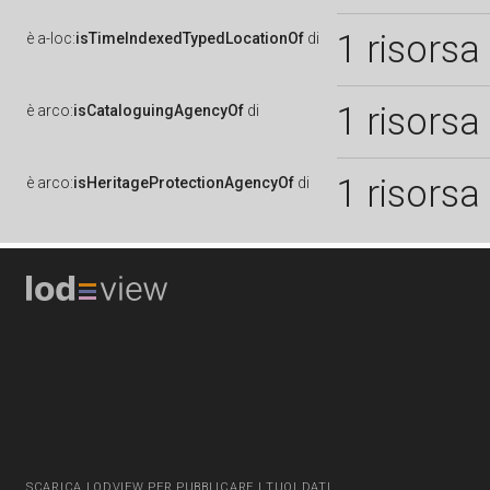
1 risorsa
è
a-loc:
isTimeIndexedTypedLocationOf
di
1 risorsa
è
arco:
isCataloguingAgencyOf
di
1 risorsa
è
arco:
isHeritageProtectionAgencyOf
di
SCARICA LODVIEW PER PUBBLICARE I TUOI DATI