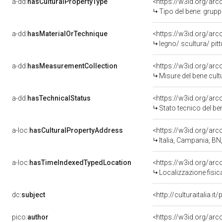
a-dd:
hasCulturalPropertyType
<https://w3id.org/a
Tipo del bene: grup
a-dd:
hasMaterialOrTechnique
<https://w3id.org/arc
legno/ scultura/ pitt
a-dd:
hasMeasurementCollection
<https://w3id.org/ar
Misure del bene cul
a-dd:
hasTechnicalStatus
<https://w3id.org/ar
Stato tecnico del b
a-loc:
hasCulturalPropertyAddress
<https://w3id.org/a
Italia, Campania, BN
a-loc:
hasTimeIndexedTypedLocation
<https://w3id.org/ar
Localizzazione fisic
dc:
subject
<http://culturaitalia.
pico:
author
<https://w3id.org/a