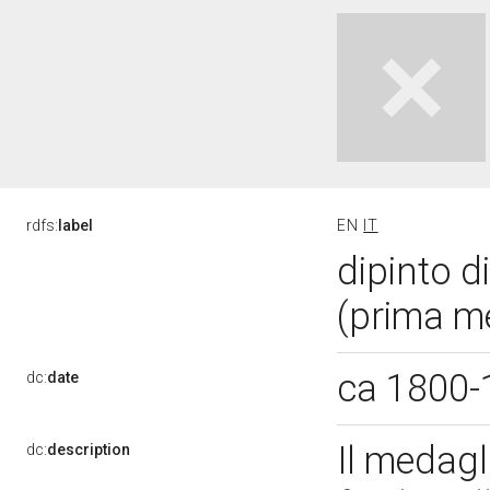
rdfs:
label
EN
IT
dipinto di
(prima m
ca 1800
dc:
date
Il medagl
dc:
description