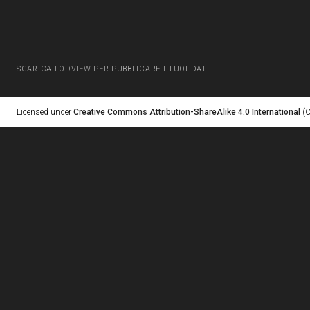
SCARICA LODVIEW PER PUBBLICARE I TUOI DATI
Licensed under
Creative Commons Attribution-ShareAlike 4.0 International
(C