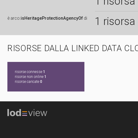
1 risorsa
1 risorsa
è
arco:
isHeritageProtectionAgencyOf
di
RISORSE DALLA LINKED DATA CL
risorse connesse
1
risorse non online
1
risorse caricate
0