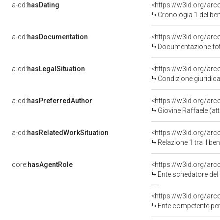
a-cd:
hasDating
<https://w3id.org/ar
Cronologia 1 del b
a-cd:
hasDocumentation
Documentazione foto
a-cd:
hasLegalSituation
<https://w3id.org/arc
Condizione giuridica
a-cd:
hasPreferredAuthor
<https://w3id.org/a
Giovine Raffaele (att
a-cd:
hasRelatedWorkSituation
<https://w3id.org/arc
Relazione 1 tra il b
core:
hasAgentRole
<https://w3id.org/ar
Ente schedatore del bene 
<https://w3id.org/ar
Ente competente per