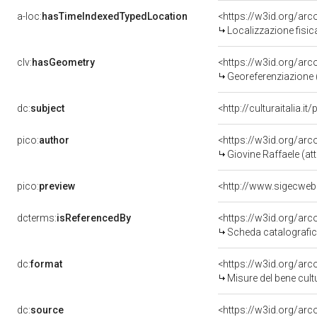
a-loc:
hasTimeIndexedTypedLocation
<https://w3id.org/ar
Localizzazione fisic
clv:
hasGeometry
<https://w3id.org/ar
Georeferenziazione 
dc:
subject
<http://culturaitalia.
pico:
author
<https://w3id.org/a
Giovine Raffaele (att
pico:
preview
dcterms:
isReferencedBy
<https://w3id.org/a
Scheda catalografi
dc:
format
<https://w3id.org/ar
Misure del bene cul
dc:
source
<https://w3id.org/a