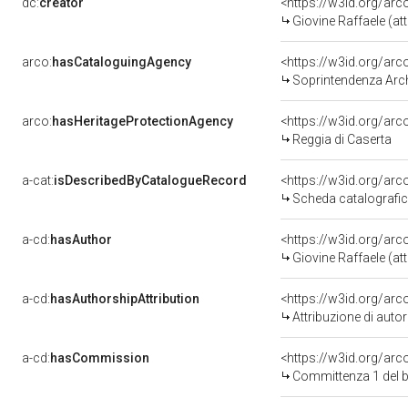
dc:
creator
<https://w3id.org/a
Giovine Raffaele (att
arco:
hasCataloguingAgency
<https://w3id.org/a
Soprintendenza Arche
arco:
hasHeritageProtectionAgency
<https://w3id.org/a
Reggia di Caserta
a-cat:
isDescribedByCatalogueRecord
<https://w3id.org/a
Scheda catalografi
a-cd:
hasAuthor
<https://w3id.org/a
Giovine Raffaele (att
a-cd:
hasAuthorshipAttribution
<https://w3id.org/ar
Attribuzione di aut
a-cd:
hasCommission
<https://w3id.org/a
Committenza 1 del