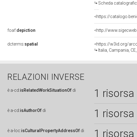
Scheda catalografi
<https://catalogo.beni
foaf:
depiction
dcterms:
spatial
<https://w3id.org/a
Italia, Campania, CE
RELAZIONI INVERSE
1 risorsa
è
a-cd:
isRelatedWorkSituationOf
di
1 risorsa
è
a-cd:
isAuthorOf
di
1 risorsa
è
a-loc:
isCulturalPropertyAddressOf
di