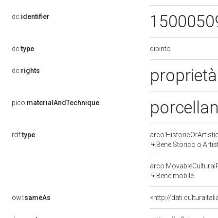
1500050
dc:
identifier
dipinto
dc:
type
propriet
dc:
rights
porcellan
pico:
materialAndTechnique
rdf:
type
arco:HistoricOrArtisti
Bene Storico o Artis
arco:MovableCultural
Bene mobile
owl:
sameAs
<http://dati.culturaita