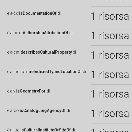
1 risorsa
è
a-cd:
isDocumentationOf
di
1 risorsa
è
a-cd:
isAuthorshipAttributionOf
di
1 risorsa
è
a-cat:
describesCulturalProperty
di
1 risorsa
è
a-loc:
isTimeIndexedTypedLocationOf
di
1 risorsa
è
clv:
isGeometryFor
di
1 risorsa
è
arco:
isCataloguingAgencyOf
di
è
a-loc:
isCulturalInstituteOrSiteOf
di