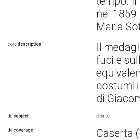
tempo. Il
nel 1859 
Maria Sof
Il medagl
core:
description
fucile su
equivalen
costumi i
di Giaco
dipinto
dc:
subject
Caserta 
dc:
coverage