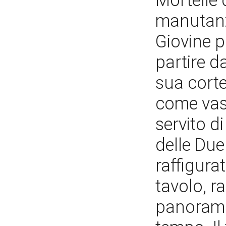
Mortelle 
manutanzi
Giovine p
partire da
sua corte
come vasi
servito d
delle Due 
raffigura
tavolo, r
panorami