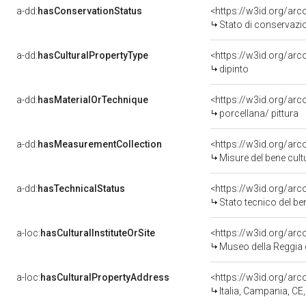
a-dd:
hasConservationStatus
<https://w3id.org/ar
Stato di conservazi
a-dd:
hasCulturalPropertyType
<https://w3id.org/a
dipinto
a-dd:
hasMaterialOrTechnique
<https://w3id.org/arc
porcellana/ pittura
a-dd:
hasMeasurementCollection
<https://w3id.org/ar
Misure del bene cul
a-dd:
hasTechnicalStatus
<https://w3id.org/ar
Stato tecnico del b
a-loc:
hasCulturalInstituteOrSite
<https://w3id.org/ar
Museo della Reggia 
a-loc:
hasCulturalPropertyAddress
<https://w3id.org/a
Italia, Campania, CE