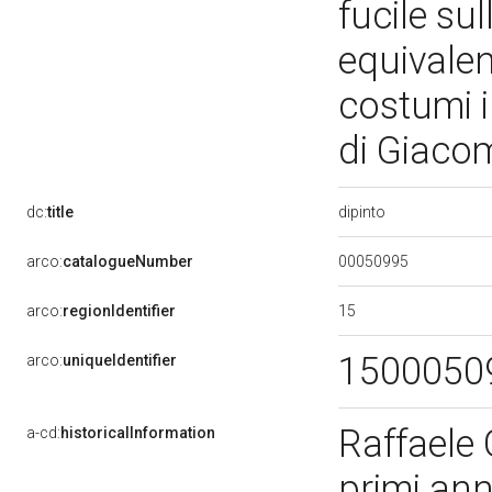
fucile su
equivalen
costumi i
di Giaco
dipinto
dc:
title
00050995
arco:
catalogueNumber
15
arco:
regionIdentifier
1500050
arco:
uniqueIdentifier
Raffaele 
a-cd:
historicalInformation
primi ann