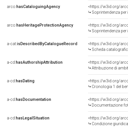
arco:
hasCataloguingAgency
<https://w3id.org/a
Soprintendenza per i 
arco:
hasHeritageProtectionAgency
<https://w3id.org/a
Soprintendenza per i Beni Architettonici Paesag
a-cat:
isDescribedByCatalogueRecord
<https://w3id.org/a
Scheda catalografi
a-cd:
hasAuthorshipAttribution
<https://w3id.org/arc
Attribuzione di ambi
a-cd:
hasDating
<https://w3id.org/ar
Cronologia 1 del b
a-cd:
hasDocumentation
Documentazione foto
a-cd:
hasLegalSituation
Condizione giuridica