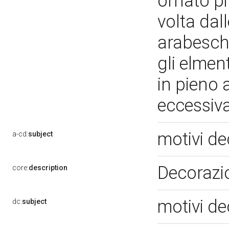
ornato pi
volta dall
arabeschi
gli elmen
in pieno 
eccessiv
motivi de
a-cd:
subject
Decorazi
core:
description
motivi de
dc:
subject