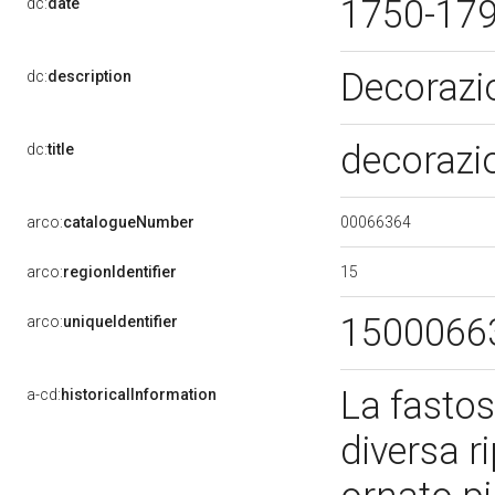
1750-17
dc:
date
Decorazi
dc:
description
decorazio
dc:
title
00066364
arco:
catalogueNumber
15
arco:
regionIdentifier
1500066
arco:
uniqueIdentifier
La fastos
a-cd:
historicalInformation
diversa r