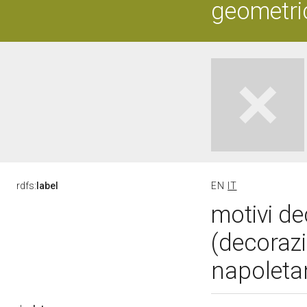
geometric
rdfs:
label
EN
IT
motivi de
(decorazi
napoleta