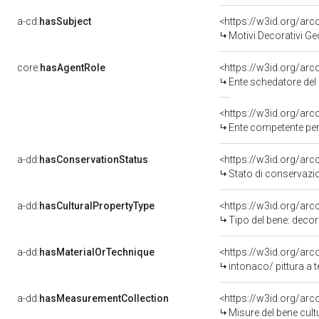
a-cd:
hasSubject
<https://w3id.org/a
Motivi Decorativi Ge
core:
hasAgentRole
<https://w3id.org/ar
Ente schedatore del 
<https://w3id.org/ar
Ente competente per tutela del bene 1500066364: Soprinte
a-dd:
hasConservationStatus
<https://w3id.org/ar
Stato di conservazi
a-dd:
hasCulturalPropertyType
<https://w3id.org/a
Tipo del bene: decor
a-dd:
hasMaterialOrTechnique
<https://w3id.org/arc
intonaco/ pittura a
a-dd:
hasMeasurementCollection
<https://w3id.org/ar
Misure del bene cul