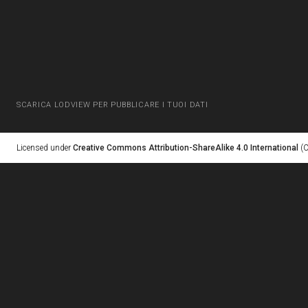
SCARICA LODVIEW PER PUBBLICARE I TUOI DATI
Licensed under
Creative Commons Attribution-ShareAlike 4.0 International
(C