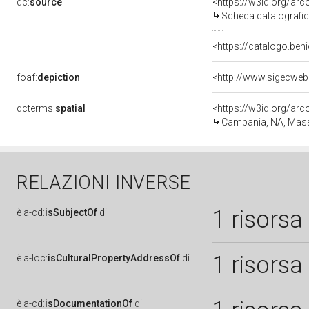
dc:
source
<https://w3id.org/a
Scheda catalografi
<https://catalogo.beni
foaf:
depiction
<http://www.sigecweb
dcterms:
spatial
<https://w3id.org/a
Campania, NA, Mas
RELAZIONI INVERSE
1 risorsa
è
a-cd:
isSubjectOf
di
1 risorsa
è
a-loc:
isCulturalPropertyAddressOf
di
è
a-cd:
isDocumentationOf
di