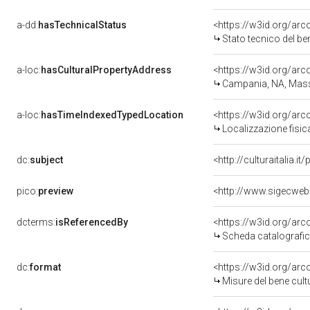
a-dd:
hasTechnicalStatus
<https://w3id.org/ar
Stato tecnico del b
a-loc:
hasCulturalPropertyAddress
<https://w3id.org/a
Campania, NA, Mas
a-loc:
hasTimeIndexedTypedLocation
<https://w3id.org/ar
Localizzazione fisic
dc:
subject
<http://culturaitalia.
pico:
preview
<http://www.sigecweb
dcterms:
isReferencedBy
<https://w3id.org/a
Scheda catalografi
dc:
format
<https://w3id.org/ar
Misure del bene cul