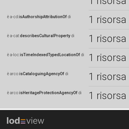
1 risorsa
1 risorsa
è
a-cd:
isAuthorshipAttributionOf
di
1 risorsa
è
a-cat:
describesCulturalProperty
di
1 risorsa
è
a-loc:
isTimeIndexedTypedLocationOf
di
1 risorsa
è
arco:
isCataloguingAgencyOf
di
1 risorsa
è
arco:
isHeritageProtectionAgencyOf
di