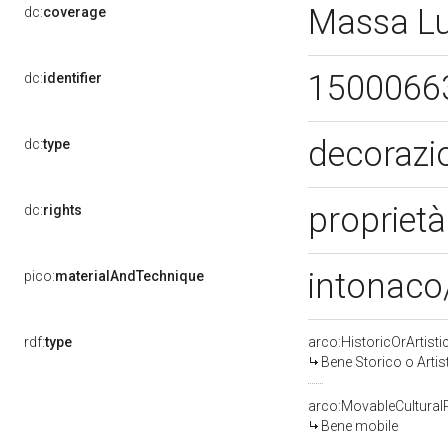
Massa L
dc:
coverage
1500066
dc:
identifier
decorazio
dc:
type
proprietà
dc:
rights
intonaco
pico:
materialAndTechnique
rdf:
type
arco:HistoricOrArtisti
Bene Storico o Artis
arco:MovableCultural
Bene mobile