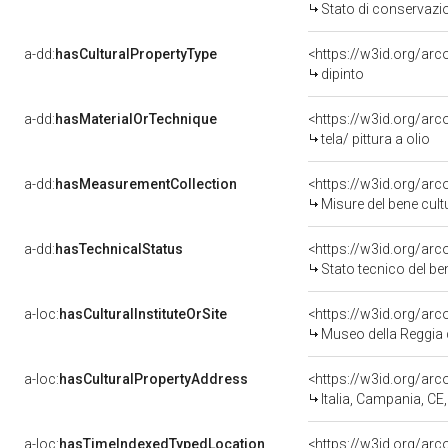
Stato di conservazi
a-dd:
hasCulturalPropertyType
<https://w3id.org/a
dipinto
a-dd:
hasMaterialOrTechnique
<https://w3id.org/arco
tela/ pittura a olio
a-dd:
hasMeasurementCollection
<https://w3id.org/ar
Misure del bene cul
a-dd:
hasTechnicalStatus
<https://w3id.org/ar
Stato tecnico del b
a-loc:
hasCulturalInstituteOrSite
<https://w3id.org/ar
Museo della Reggia 
a-loc:
hasCulturalPropertyAddress
<https://w3id.org/a
Italia, Campania, CE
a-loc:
hasTimeIndexedTypedLocation
<https://w3id.org/ar