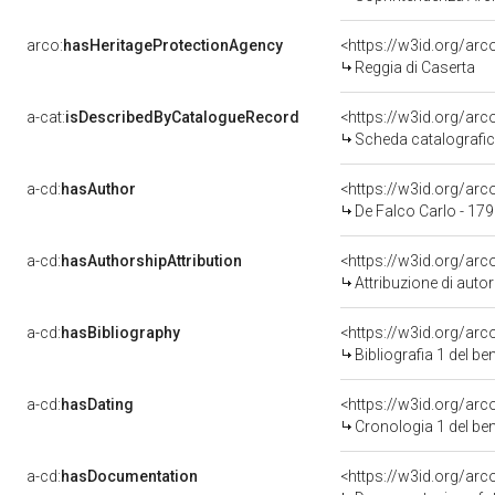
arco:
hasHeritageProtectionAgency
<https://w3id.org/a
Reggia di Caserta
a-cat:
isDescribedByCatalogueRecord
<https://w3id.org/a
Scheda catalografi
a-cd:
hasAuthor
<https://w3id.org/a
De Falco Carlo - 17
a-cd:
hasAuthorshipAttribution
<https://w3id.org/ar
Attribuzione di aut
a-cd:
hasBibliography
<https://w3id.org/ar
Bibliografia 1 del b
a-cd:
hasDating
<https://w3id.org/ar
Cronologia 1 del b
a-cd:
hasDocumentation