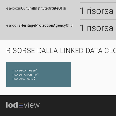
1 risorsa
è
a-loc:
isCulturalInstituteOrSiteOf
di
1 risorsa
è
arco:
isHeritageProtectionAgencyOf
di
RISORSE DALLA LINKED DATA CL
risorse connesse
1
risorse non online
1
risorse caricate
0