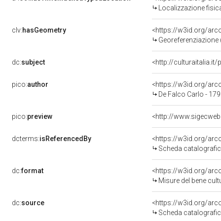
Localizzazione fisic
clv:
hasGeometry
<https://w3id.org/ar
Georeferenziazione 
dc:
subject
<http://culturaitalia.
pico:
author
<https://w3id.org/a
De Falco Carlo - 17
pico:
preview
dcterms:
isReferencedBy
<https://w3id.org/a
Scheda catalografi
dc:
format
<https://w3id.org/ar
Misure del bene cul
dc:
source
<https://w3id.org/a
Scheda catalografi