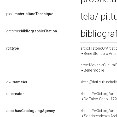
tela/ pitt
pico:
materialAndTechnique
bibliogra
dcterms:
bibliographicCitation
rdf:
type
arco:HistoricOrArtisti
Bene Storico o Artis
arco:MovableCultural
Bene mobile
owl:
sameAs
<http://dati.culturaita
dc:
creator
<https://w3id.org/a
De Falco Carlo - 17
arco:
hasCataloguingAgency
<https://w3id.org/a
Soprintendenza Arche