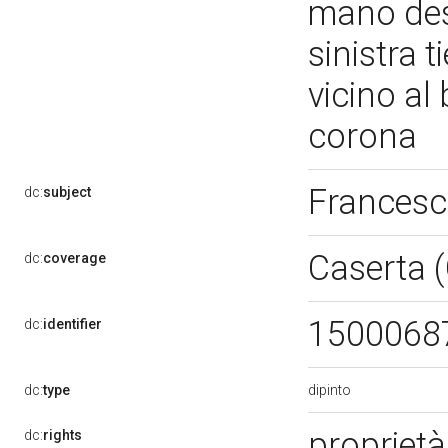
mano des
sinistra 
vicino al
corona
Francesc
dc:
subject
Caserta 
dc:
coverage
1500068
dc:
identifier
dipinto
dc:
type
propriet
dc:
rights