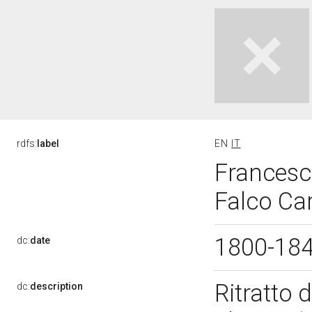
rdfs:
label
EN
IT
Francesco
Falco Car
1800-18
dc:
date
Ritratto 
dc:
description