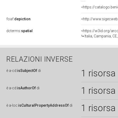
<https://catalogo.beni
foaf:
depiction
dcterms:
spatial
<https://w3id.org/a
Italia, Campania, CE
RELAZIONI INVERSE
1 risorsa
è
a-cd:
isSubjectOf
di
1 risorsa
è
a-cd:
isAuthorOf
di
1 risorsa
è
a-loc:
isCulturalPropertyAddressOf
di