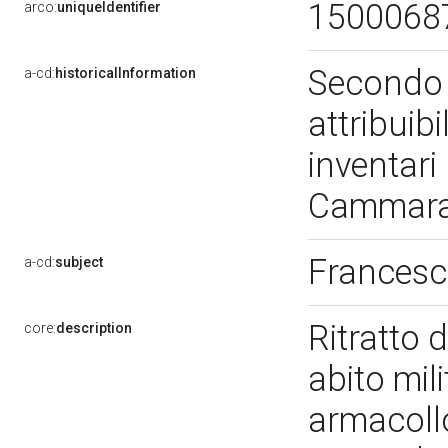
1500068
arco:
uniqueIdentifier
Secondo Fe
a-cd:
historicalInformation
attribuibi
inventari
Cammar
Francesc
a-cd:
subject
Ritratto 
core:
description
abito mil
armacollo 