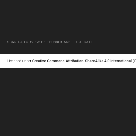
SCARICA LODVIEW PER PUBBLICARE I TUOI DATI
Licensed under
Creative Commons Attribution-ShareAlike 4.0 International
(C