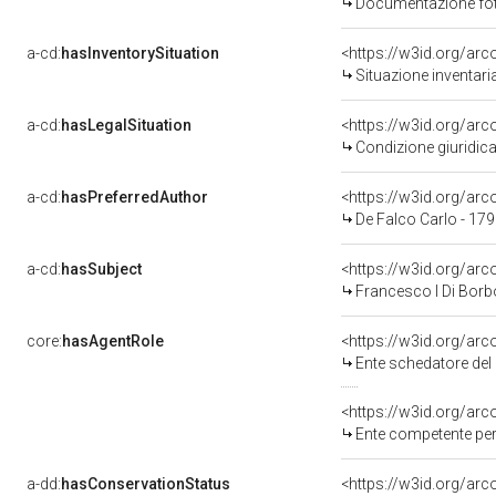
Documentazione foto
a-cd:
hasInventorySituation
<https://w3id.org/ar
Situazione inventar
a-cd:
hasLegalSituation
<https://w3id.org/arc
Condizione giuridica
a-cd:
hasPreferredAuthor
<https://w3id.org/a
De Falco Carlo - 17
a-cd:
hasSubject
<https://w3id.org/a
Francesco I Di Bor
core:
hasAgentRole
<https://w3id.org/ar
Ente schedatore del bene 
<https://w3id.org/ar
Ente competente per
a-dd:
hasConservationStatus
<https://w3id.org/ar