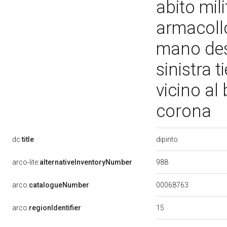
abito mil
armacollo 
mano des
sinistra 
vicino al
corona
dipinto
dc:
title
988
arco-lite:
alternativeInventoryNumber
00068763
arco:
catalogueNumber
15
arco:
regionIdentifier