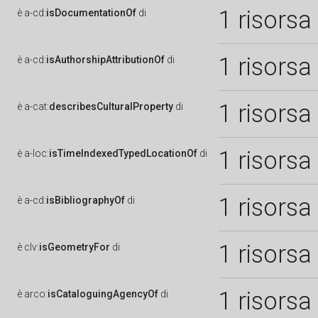
1 risorsa
è
a-cd:
isDocumentationOf
di
1 risorsa
è
a-cd:
isAuthorshipAttributionOf
di
1 risorsa
è
a-cat:
describesCulturalProperty
di
1 risorsa
è
a-loc:
isTimeIndexedTypedLocationOf
di
1 risorsa
è
a-cd:
isBibliographyOf
di
1 risorsa
è
clv:
isGeometryFor
di
1 risorsa
è
arco:
isCataloguingAgencyOf
di