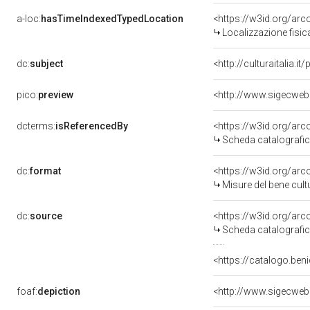
a-loc:
hasTimeIndexedTypedLocation
<https://w3id.org/ar
Localizzazione fisic
dc:
subject
<http://culturaitalia.
pico:
preview
dcterms:
isReferencedBy
<https://w3id.org/a
Scheda catalografi
dc:
format
<https://w3id.org/ar
Misure del bene cul
dc:
source
<https://w3id.org/a
Scheda catalografi
<https://catalogo.beni
foaf:
depiction