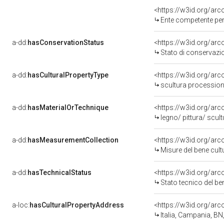
<https://w3id.org/ar
Ente competente per tutela 
a-dd:
hasConservationStatus
<https://w3id.org/ar
Stato di conservazi
a-dd:
hasCulturalPropertyType
<https://w3id.org/a
scultura procession
a-dd:
hasMaterialOrTechnique
<https://w3id.org/arc
legno/ pittura/ scult
a-dd:
hasMeasurementCollection
<https://w3id.org/ar
Misure del bene cul
a-dd:
hasTechnicalStatus
<https://w3id.org/ar
Stato tecnico del b
a-loc:
hasCulturalPropertyAddress
<https://w3id.org/a
Italia, Campania, BN