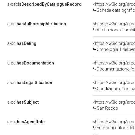
a-cat:
isDescribedByCatalogueRecord
<https://w3id.org/a
Scheda catalografi
a-cd:
hasAuthorshipAttribution
<https://w3id.org/arc
Attribuzione di ambi
a-cd:
hasDating
<https://w3id.org/ar
Cronologia 1 del b
a-cd:
hasDocumentation
Documentazione foto
a-cd:
hasLegalSituation
Condizione giuridica
a-cd:
hasSubject
<https://w3id.org/a
San Rocco
core:
hasAgentRole
<https://w3id.org/ar
Ente schedatore del bene 