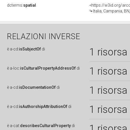
dcterms:
spatial
<https://w3id.org/a
Italia, Campania, BN
RELAZIONI INVERSE
1 risorsa
è
a-cd:
isSubjectOf
di
1 risorsa
è
a-loc:
isCulturalPropertyAddressOf
di
1 risorsa
è
a-cd:
isDocumentationOf
di
1 risorsa
è
a-cd:
isAuthorshipAttributionOf
di
1 risorsa
è
a-cat:
describesCulturalProperty
di