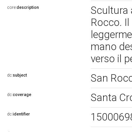
Scultura
core:
description
Rocco. Il
leggermen
mano dest
verso il 
San Roc
dc:
subject
Santa Cr
dc:
coverage
1500069
dc:
identifier