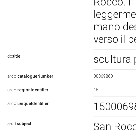
Rocco. Il
leggermen
mano dest
verso il 
scultura
dc:
title
00069860
arco:
catalogueNumber
15
arco:
regionIdentifier
1500069
arco:
uniqueIdentifier
San Roc
a-cd:
subject