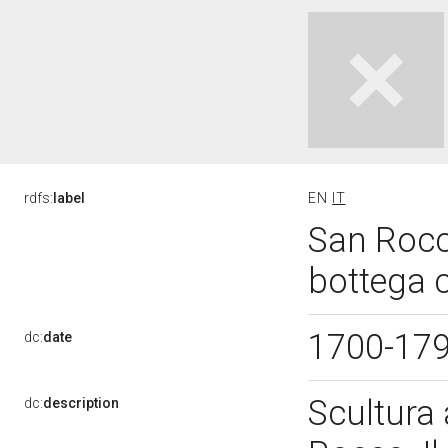
rdfs:
label
EN
IT
San Rocco
bottega 
1700-17
dc:
date
Scultura
dc:
description