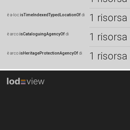
1 risorsa
è
a-loc:
isTimeIndexedTypedLocationOf
di
1 risorsa
è
arco:
isCataloguingAgencyOf
di
1 risorsa
è
arco:
isHeritageProtectionAgencyOf
di