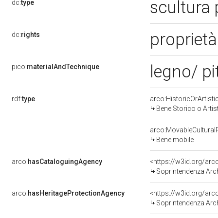
scultura
dc:
type
proprietà
dc:
rights
legno/ pi
pico:
materialAndTechnique
rdf:
type
arco:HistoricOrArtisti
Bene Storico o Artis
arco:MovableCultural
Bene mobile
arco:
hasCataloguingAgency
<https://w3id.org/a
Soprintendenza Arche
arco:
hasHeritageProtectionAgency
<https://w3id.org/a
Soprintendenza Arche