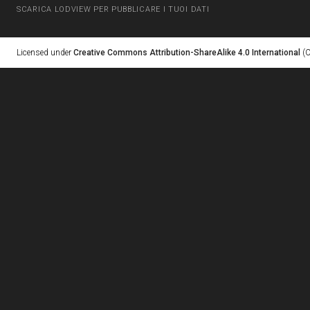
SCARICA LODVIEW PER PUBBLICARE I TUOI DATI
Licensed under
Creative Commons Attribution-ShareAlike 4.0 International
(C