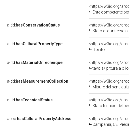
<https://w3id.org/ar
Ente competente per tutela 
a-dd:
hasConservationStatus
<https://w3id.org/ar
Stato di conservazi
a-dd:
hasCulturalPropertyType
<https://w3id.org/a
dipinto
a-dd:
hasMaterialOrTechnique
<https://w3id.org/arc
tavola/ pittura a olio
a-dd:
hasMeasurementCollection
<https://w3id.org/ar
Misure del bene cul
a-dd:
hasTechnicalStatus
<https://w3id.org/ar
Stato tecnico del b
a-loc:
hasCulturalPropertyAddress
<https://w3id.org/a
Campania, CE, Pied