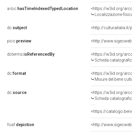
a-loc:
hasTimeIndexedTypedLocation
<https://w3id.org/ar
Localizzazione fisic
dc:
subject
<http://culturaitalia.
pico:
preview
<http://www.sigecweb
dcterms:
isReferencedBy
<https://w3id.org/a
Scheda catalografi
dc:
format
<https://w3id.org/ar
Misure del bene cul
dc:
source
<https://w3id.org/a
Scheda catalografi
<https://catalogo.beni
foaf:
depiction
<http://www.sigecweb