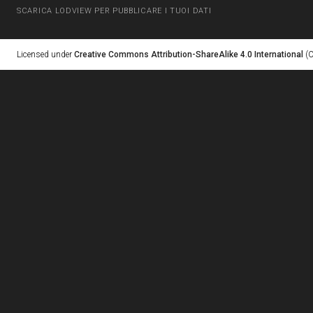
SCARICA LODVIEW PER PUBBLICARE I TUOI DATI
Licensed under
Creative Commons Attribution-ShareAlike 4.0 International
(C