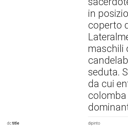
sacerdote
in posizi
coperto 
Lateralme
maschili 
candelabr
seduta. 
da cui en
colomba e
dominante
dipinto
dc:
title