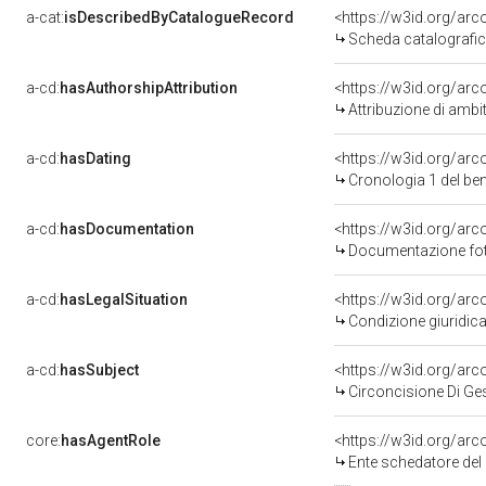
a-cat:
isDescribedByCatalogueRecord
<https://w3id.org/a
Scheda catalografi
a-cd:
hasAuthorshipAttribution
<https://w3id.org/arc
Attribuzione di ambi
a-cd:
hasDating
<https://w3id.org/ar
Cronologia 1 del b
a-cd:
hasDocumentation
Documentazione foto
a-cd:
hasLegalSituation
Condizione giuridica
a-cd:
hasSubject
<https://w3id.org/a
Circoncisione Di G
core:
hasAgentRole
<https://w3id.org/ar
Ente schedatore del bene 