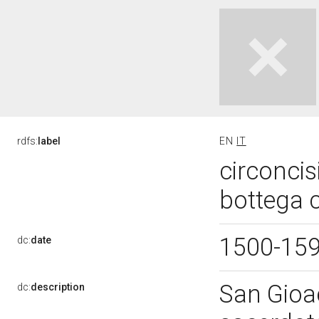
rdfs:
label
EN
IT
circoncis
bottega 
1500-15
dc:
date
San Gioa
dc:
description