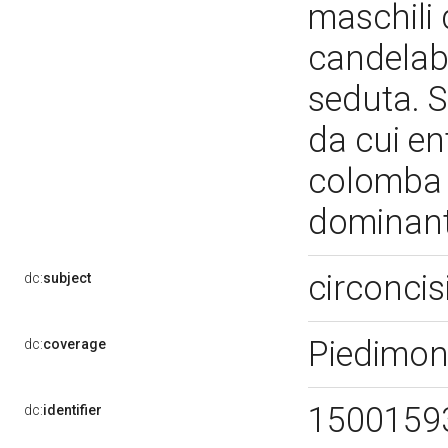
maschili 
candelabr
seduta. 
da cui en
colomba e
dominante
circonci
dc:
subject
Piedimon
dc:
coverage
1500159
dc:
identifier