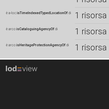
1 risorsa
è
a-loc:
isTimeIndexedTypedLocationOf
di
1 risorsa
è
arco:
isCataloguingAgencyOf
di
1 risorsa
è
arco:
isHeritageProtectionAgencyOf
di