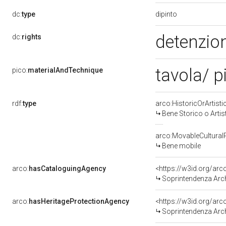
dipinto
dc:
type
detenzion
dc:
rights
tavola/ p
pico:
materialAndTechnique
rdf:
type
arco:HistoricOrArtisti
Bene Storico o Artis
arco:MovableCultural
Bene mobile
arco:
hasCataloguingAgency
<https://w3id.org/a
Soprintendenza Arche
arco:
hasHeritageProtectionAgency
<https://w3id.org/a
Soprintendenza Arche