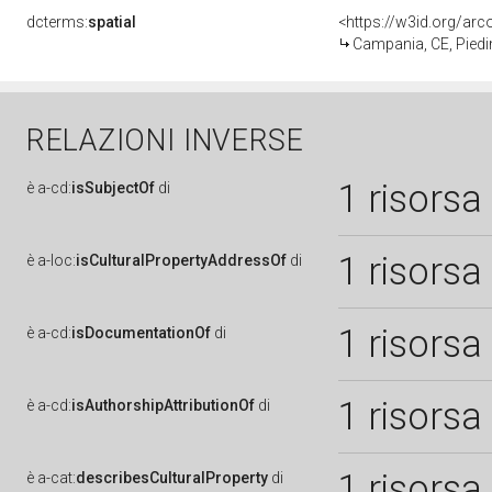
dcterms:
spatial
<https://w3id.org/a
Campania, CE, Pied
RELAZIONI INVERSE
1 risorsa
è
a-cd:
isSubjectOf
di
1 risorsa
è
a-loc:
isCulturalPropertyAddressOf
di
1 risorsa
è
a-cd:
isDocumentationOf
di
1 risorsa
è
a-cd:
isAuthorshipAttributionOf
di
1 risorsa
è
a-cat:
describesCulturalProperty
di