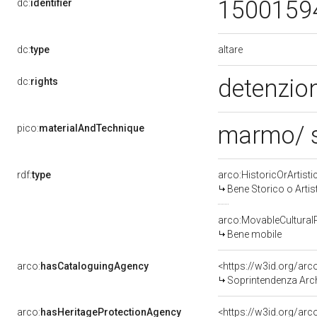
1500159
dc:
identifier
altare
dc:
type
detenzion
dc:
rights
marmo/ 
pico:
materialAndTechnique
rdf:
type
arco:HistoricOrArtisti
Bene Storico o Artis
arco:MovableCultural
Bene mobile
arco:
hasCataloguingAgency
<https://w3id.org/a
Soprintendenza Arche
arco:
hasHeritageProtectionAgency
<https://w3id.org/a