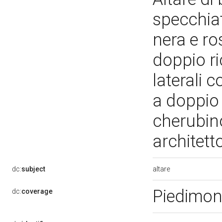
specchiat
nera e ro
doppio ri
laterali c
a doppio 
cherubino
architet
altare
dc:
subject
Piedimon
dc:
coverage