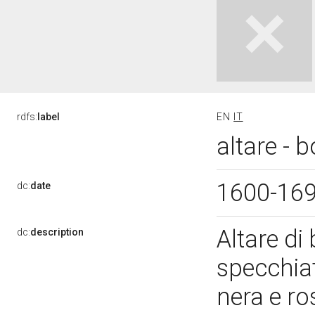
rdfs:
label
EN
IT
altare - 
1600-16
dc:
date
Altare di
dc:
description
specchiat
nera e ro