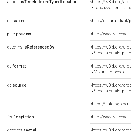
a-loc:
hasTimeIndexedTypedLocation
<https://w3id.org/ar
Localizzazione fisic
dc:
subject
<http://culturaitalia.
pico:
preview
<http://www.sigecweb
dcterms:
isReferencedBy
<https://w3id.org/a
Scheda catalografi
dc:
format
<https://w3id.org/ar
Misure del bene cul
dc:
source
<https://w3id.org/a
Scheda catalografi
<https://catalogo.beni
foaf:
depiction
<http://www.sigecweb
dcterms:
spatial
<https://w3id.org/a