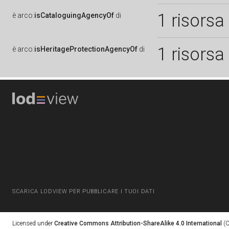
1 risorsa
è
arco:
isCataloguingAgencyOf
di
1 risorsa
è
arco:
isHeritageProtectionAgencyOf
di
SCARICA LODVIEW PER PUBBLICARE I TUOI DATI
Licensed under
Creative Commons Attribution-ShareAlike 4.0 International
(C