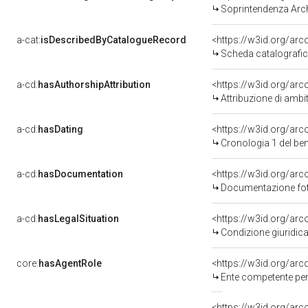
Soprintendenza Arche
a-cat:
isDescribedByCatalogueRecord
<https://w3id.org/a
Scheda catalografi
a-cd:
hasAuthorshipAttribution
<https://w3id.org/arc
Attribuzione di ambi
a-cd:
hasDating
<https://w3id.org/ar
Cronologia 1 del b
a-cd:
hasDocumentation
Documentazione foto
a-cd:
hasLegalSituation
Condizione giuridica
core:
hasAgentRole
<https://w3id.org/ar
Ente competente per tutela 
<https://w3id.org/ar