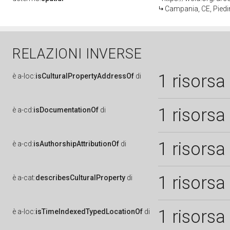
Campania, CE, Pied
RELAZIONI INVERSE
1 risorsa
è
a-loc:
isCulturalPropertyAddressOf
di
1 risorsa
è
a-cd:
isDocumentationOf
di
1 risorsa
è
a-cd:
isAuthorshipAttributionOf
di
1 risorsa
è
a-cat:
describesCulturalProperty
di
1 risorsa
è
a-loc:
isTimeIndexedTypedLocationOf
di