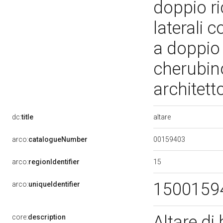
doppio ri
laterali c
a doppio 
cherubino
architet
altare
dc:
title
00159403
arco:
catalogueNumber
15
arco:
regionIdentifier
1500159
arco:
uniqueIdentifier
Altare di
core:
description