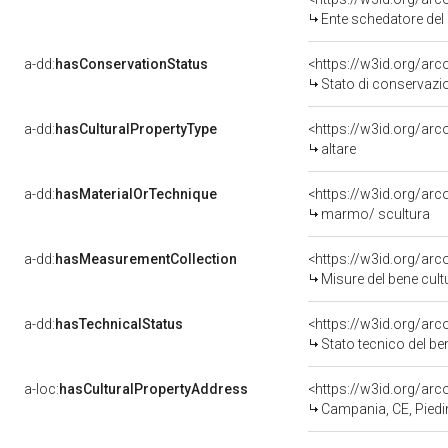
Ente schedatore del bene 
a-dd:
hasConservationStatus
<https://w3id.org/ar
Stato di conservazi
a-dd:
hasCulturalPropertyType
<https://w3id.org/a
altare
a-dd:
hasMaterialOrTechnique
<https://w3id.org/ar
marmo/ scultura
a-dd:
hasMeasurementCollection
<https://w3id.org/ar
Misure del bene cul
a-dd:
hasTechnicalStatus
<https://w3id.org/ar
Stato tecnico del b
a-loc:
hasCulturalPropertyAddress
<https://w3id.org/a
Campania, CE, Pied