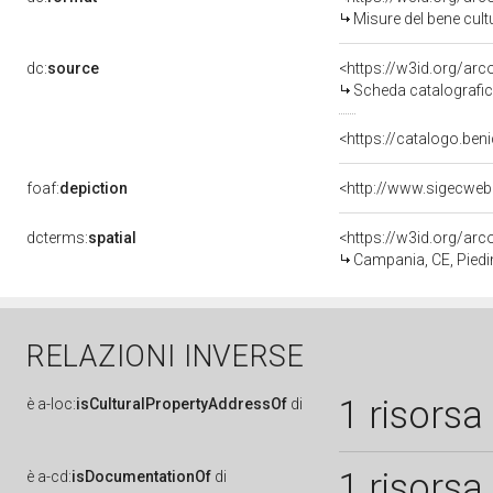
Misure del bene cul
dc:
source
<https://w3id.org/a
Scheda catalografi
<https://catalogo.beni
foaf:
depiction
<http://www.sigecweb
dcterms:
spatial
<https://w3id.org/a
Campania, CE, Pied
RELAZIONI INVERSE
1 risorsa
è
a-loc:
isCulturalPropertyAddressOf
di
1 risorsa
è
a-cd:
isDocumentationOf
di