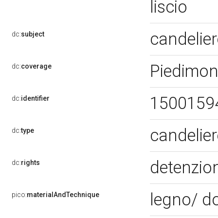
liscio
candelie
dc:
subject
Piedimon
dc:
coverage
1500159
dc:
identifier
candelie
dc:
type
detenzion
dc:
rights
legno/ do
pico:
materialAndTechnique