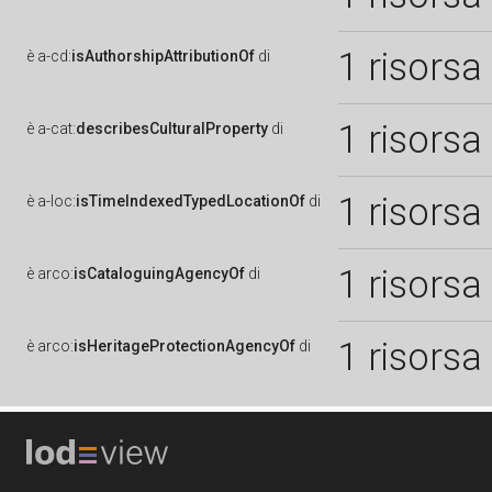
1 risorsa
è
a-cd:
isAuthorshipAttributionOf
di
1 risorsa
è
a-cat:
describesCulturalProperty
di
1 risorsa
è
a-loc:
isTimeIndexedTypedLocationOf
di
1 risorsa
è
arco:
isCataloguingAgencyOf
di
1 risorsa
è
arco:
isHeritageProtectionAgencyOf
di