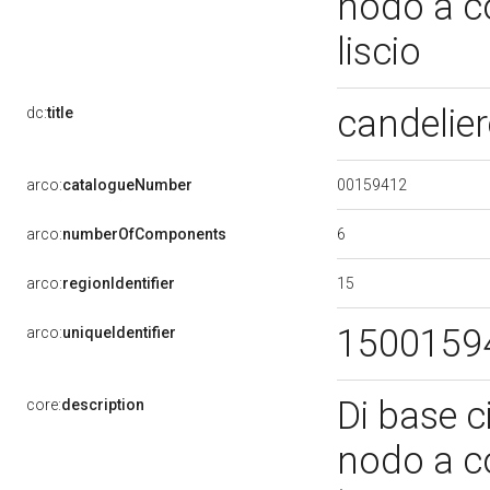
nodo a co
liscio
candelie
dc:
title
00159412
arco:
catalogueNumber
6
arco:
numberOfComponents
15
arco:
regionIdentifier
1500159
arco:
uniqueIdentifier
Di base ci
core:
description
nodo a co