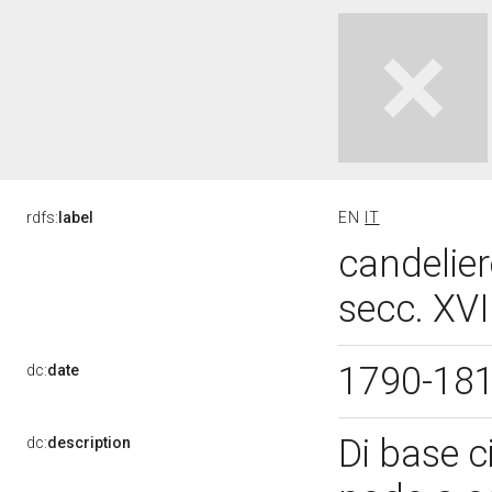
rdfs:
label
EN
IT
candelier
secc. XVI
1790-18
dc:
date
Di base ci
dc:
description