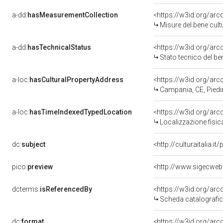
a-dd:
hasMeasurementCollection
<https://w3id.org/ar
Misure del bene cul
a-dd:
hasTechnicalStatus
<https://w3id.org/ar
Stato tecnico del b
a-loc:
hasCulturalPropertyAddress
<https://w3id.org/a
Campania, CE, Pied
a-loc:
hasTimeIndexedTypedLocation
<https://w3id.org/ar
Localizzazione fisic
dc:
subject
<http://culturaitalia.
pico:
preview
<http://www.sigecweb
dcterms:
isReferencedBy
<https://w3id.org/a
Scheda catalografi
dc:
format
<https://w3id.org/ar