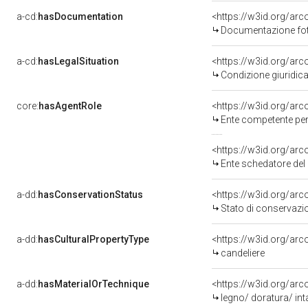
a-cd:
hasDocumentation
Documentazione foto
a-cd:
hasLegalSituation
Condizione giuridica
core:
hasAgentRole
<https://w3id.org/ar
Ente competente per tutela 
<https://w3id.org/ar
Ente schedatore del bene 
a-dd:
hasConservationStatus
<https://w3id.org/ar
Stato di conservazi
a-dd:
hasCulturalPropertyType
<https://w3id.org/a
candeliere
a-dd:
hasMaterialOrTechnique
<https://w3id.org/arc
legno/ doratura/ int