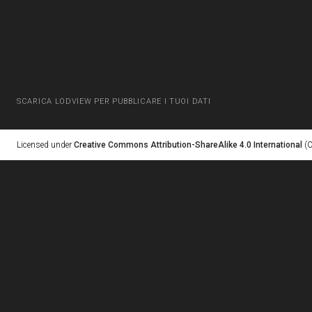
SCARICA LODVIEW PER PUBBLICARE I TUOI DATI
Licensed under
Creative Commons Attribution-ShareAlike 4.0 International
(C