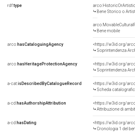
rdf:
type
arco:HistoricOrArtisti
Bene Storico o Artis
arco:MovableCultural
Bene mobile
arco:
hasCataloguingAgency
<https://w3id.org/a
Soprintendenza Arche
arco:
hasHeritageProtectionAgency
<https://w3id.org/a
Soprintendenza Arche
a-cat:
isDescribedByCatalogueRecord
<https://w3id.org/a
Scheda catalografi
a-cd:
hasAuthorshipAttribution
<https://w3id.org/arc
Attribuzione di ambi
a-cd:
hasDating
<https://w3id.org/ar
Cronologia 1 del b