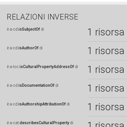
RELAZIONI INVERSE
1 risorsa
è
a-cd:
isSubjectOf
di
1 risorsa
è
a-cd:
isAuthorOf
di
1 risorsa
è
a-loc:
isCulturalPropertyAddressOf
di
1 risorsa
è
a-cd:
isDocumentationOf
di
1 risorsa
è
a-cd:
isAuthorshipAttributionOf
di
1 risorsa
è
a-cat:
describesCulturalProperty
di