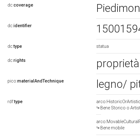
Piedimon
dc:
coverage
1500159
dc:
identifier
statua
dc:
type
proprietà
dc:
rights
legno/ pi
pico:
materialAndTechnique
rdf:
type
arco:HistoricOrArtisti
Bene Storico o Artis
arco:MovableCultural
Bene mobile