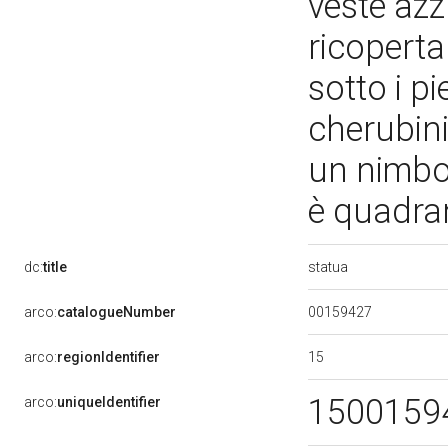
veste azz
ricoperta
sotto i pi
cherubini
un nimbo 
è quadran
statua
dc:
title
00159427
arco:
catalogueNumber
15
arco:
regionIdentifier
1500159
arco:
uniqueIdentifier