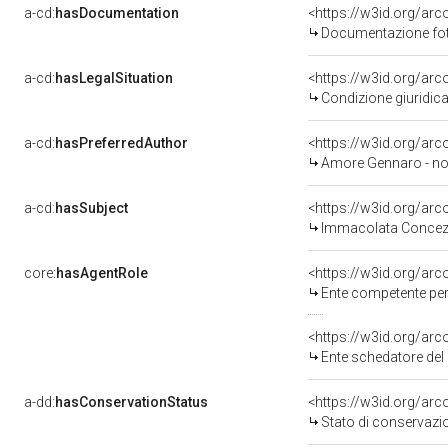
a-cd:
hasDocumentation
Documentazione foto
a-cd:
hasLegalSituation
Condizione giuridica
a-cd:
hasPreferredAuthor
<https://w3id.org/a
Amore Gennaro - not
a-cd:
hasSubject
<https://w3id.org/a
Immacolata Concez
core:
hasAgentRole
<https://w3id.org/ar
Ente competente per tutela 
<https://w3id.org/ar
Ente schedatore del bene 
a-dd:
hasConservationStatus
<https://w3id.org/ar
Stato di conservazi