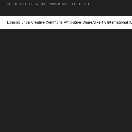
SCARICA LODVIEW PER PUBBLICARE I TUOI DATI
Licensed under
Creative Commons Attribution-ShareAlike 4.0 International
(C