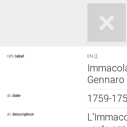
rdfs:
label
EN
IT
Immacola
Gennaro (
1759-17
dc:
date
L'Immaco
dc:
description