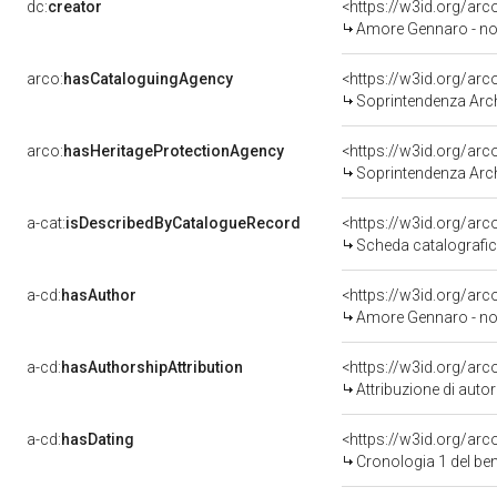
dc:
creator
<https://w3id.org/a
Amore Gennaro - not
arco:
hasCataloguingAgency
<https://w3id.org/a
Soprintendenza Arche
arco:
hasHeritageProtectionAgency
<https://w3id.org/a
Soprintendenza Arche
a-cat:
isDescribedByCatalogueRecord
<https://w3id.org/a
Scheda catalografi
a-cd:
hasAuthor
<https://w3id.org/a
Amore Gennaro - not
a-cd:
hasAuthorshipAttribution
<https://w3id.org/ar
Attribuzione di aut
a-cd:
hasDating
<https://w3id.org/ar
Cronologia 1 del b