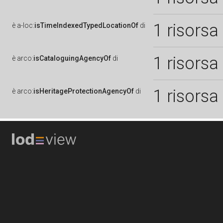
1 risorsa
è
a-loc:
isTimeIndexedTypedLocationOf
di
1 risorsa
è
arco:
isCataloguingAgencyOf
di
1 risorsa
è
arco:
isHeritageProtectionAgencyOf
di