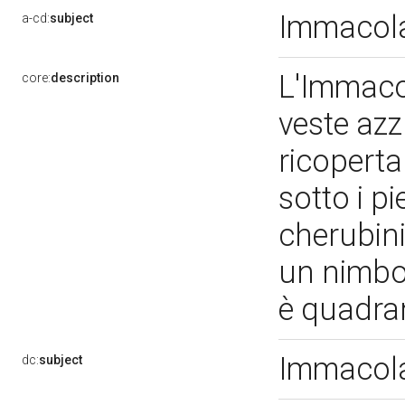
Immacol
a-cd:
subject
L'Immaco
core:
description
veste azz
ricoperta
sotto i pi
cherubini
un nimbo 
è quadran
Immacol
dc:
subject