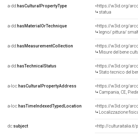
a-dd:
hasCulturalPropertyType
<https://w3id.org/a
statua
a-dd:
hasMaterialOrTechnique
<https://w3id.org/arc
legno/ pittura/ smal
a-dd:
hasMeasurementCollection
<https://w3id.org/ar
Misure del bene cul
a-dd:
hasTechnicalStatus
<https://w3id.org/ar
Stato tecnico del b
a-loc:
hasCulturalPropertyAddress
<https://w3id.org/a
Campania, CE, Pied
a-loc:
hasTimeIndexedTypedLocation
<https://w3id.org/ar
Localizzazione fisic
dc:
subject
<http://culturaitalia.