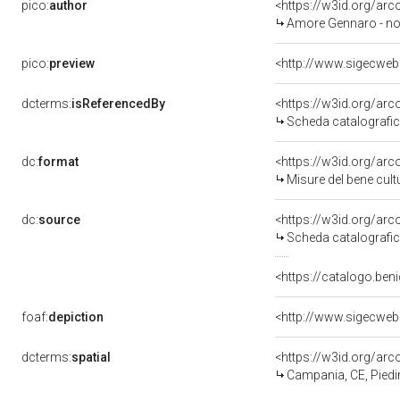
pico:
author
<https://w3id.org/a
Amore Gennaro - not
pico:
preview
dcterms:
isReferencedBy
<https://w3id.org/a
Scheda catalografi
dc:
format
<https://w3id.org/ar
Misure del bene cul
dc:
source
<https://w3id.org/a
Scheda catalografi
<https://catalogo.beni
foaf:
depiction
dcterms:
spatial
<https://w3id.org/a
Campania, CE, Pied