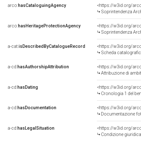
arco:
hasCataloguingAgency
<https://w3id.org/a
Soprintendenza Arche
arco:
hasHeritageProtectionAgency
<https://w3id.org/a
Soprintendenza Arche
a-cat:
isDescribedByCatalogueRecord
<https://w3id.org/a
Scheda catalografi
a-cd:
hasAuthorshipAttribution
<https://w3id.org/arc
Attribuzione di ambi
a-cd:
hasDating
<https://w3id.org/ar
Cronologia 1 del b
a-cd:
hasDocumentation
<https://w3id.org/a
Documentazione foto
a-cd:
hasLegalSituation
<https://w3id.org/arc
Condizione giuridica