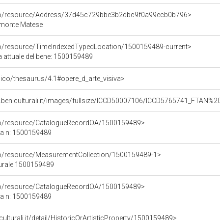
rco/resource/Address/37d45c729bbe3b2dbc9f0a99ecb0b796>
imonte Matese
co/resource/TimeIndexedTypedLocation/1500159489-current>
a attuale del bene: 1500159489
it/pico/thesaurus/4.1#opere_d_arte_visiva>
.beniculturali.it/images/fullsize/ICCD50007106/ICCD5765741_FTAN%2
rco/resource/CatalogueRecordOA/1500159489>
ca n: 1500159489
co/resource/MeasurementCollection/1500159489-1>
turale 1500159489
rco/resource/CatalogueRecordOA/1500159489>
ca n: 1500159489
culturali.it/detail/HistoricOrArtisticProperty/1500159489>