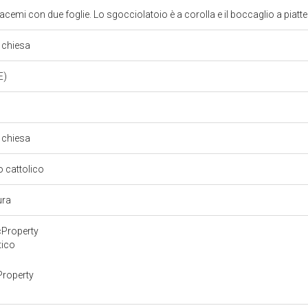
racemi con due foglie. Lo sgocciolatoio è a corolla e il boccaglio a piatte
i chiesa
E)
i chiesa
so cattolico
tura
cProperty
tico
Property