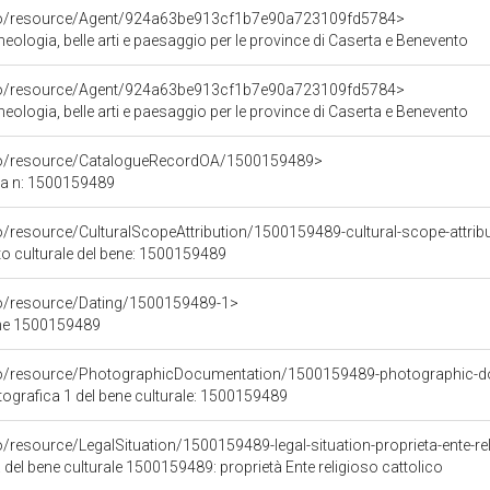
rco/resource/Agent/924a63be913cf1b7e90a723109fd5784>
ologia, belle arti e paesaggio per le province di Caserta e Benevento
rco/resource/Agent/924a63be913cf1b7e90a723109fd5784>
ologia, belle arti e paesaggio per le province di Caserta e Benevento
rco/resource/CatalogueRecordOA/1500159489>
ca n: 1500159489
o/resource/CulturalScopeAttribution/1500159489-cultural-scope-attrib
to culturale del bene: 1500159489
co/resource/Dating/1500159489-1>
ene 1500159489
rco/resource/PhotographicDocumentation/1500159489-photographic-d
grafica 1 del bene culturale: 1500159489
o/resource/LegalSituation/1500159489-legal-situation-proprieta-ente-re
 del bene culturale 1500159489: proprietà Ente religioso cattolico