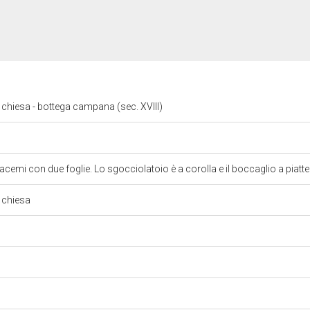
i chiesa - bottega campana (sec. XVIII)
racemi con due foglie. Lo sgocciolatoio è a corolla e il boccaglio a piatte
i chiesa