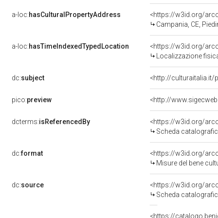
a-loc:
hasCulturalPropertyAddress
<https://w3id.org/a
Campania, CE, Pied
a-loc:
hasTimeIndexedTypedLocation
<https://w3id.org/ar
Localizzazione fisic
dc:
subject
<http://culturaitalia.
pico:
preview
<http://www.sigecweb
dcterms:
isReferencedBy
<https://w3id.org/a
Scheda catalografi
dc:
format
<https://w3id.org/ar
Misure del bene cul
dc:
source
<https://w3id.org/a
Scheda catalografi
<https://catalogo.beni