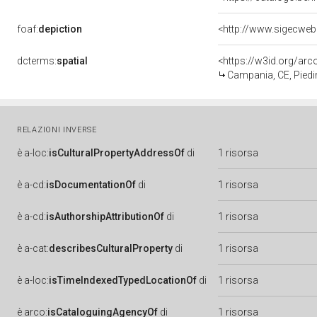
foaf:
depiction
<http://www.sigecweb
dcterms:
spatial
<https://w3id.org/a
Campania, CE, Pied
RELAZIONI INVERSE
è
a-loc:
isCulturalPropertyAddressOf
di
1 risorsa
è
a-cd:
isDocumentationOf
di
1 risorsa
è
a-cd:
isAuthorshipAttributionOf
di
1 risorsa
è
a-cat:
describesCulturalProperty
di
1 risorsa
è
a-loc:
isTimeIndexedTypedLocationOf
di
1 risorsa
è
arco:
isCataloguingAgencyOf
di
1 risorsa