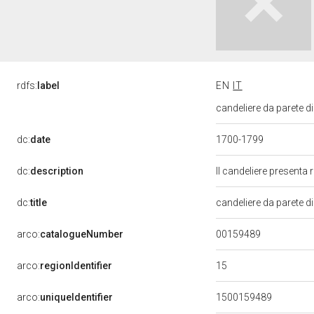
rdfs:
label
EN
IT
candeliere da parete d
dc:
date
1700-1799
dc:
description
Il candeliere presenta 
dc:
title
candeliere da parete d
00159489
arco:
catalogueNumber
15
arco:
regionIdentifier
arco:
uniqueIdentifier
1500159489