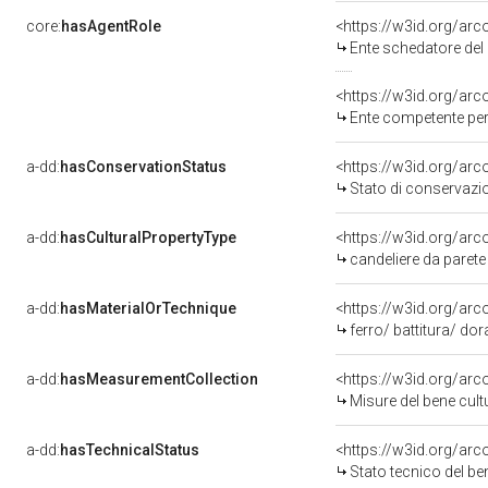
core:
hasAgentRole
<https://w3id.org/ar
Ente schedatore del 
<https://w3id.org/ar
Ente competente per 
a-dd:
hasConservationStatus
<https://w3id.org/ar
Stato di conservazi
a-dd:
hasCulturalPropertyType
<https://w3id.org/a
candeliere da parete
a-dd:
hasMaterialOrTechnique
<https://w3id.org/arc
ferro/ battitura/ dor
a-dd:
hasMeasurementCollection
<https://w3id.org/ar
Misure del bene cul
a-dd:
hasTechnicalStatus
<https://w3id.org/ar
Stato tecnico del b