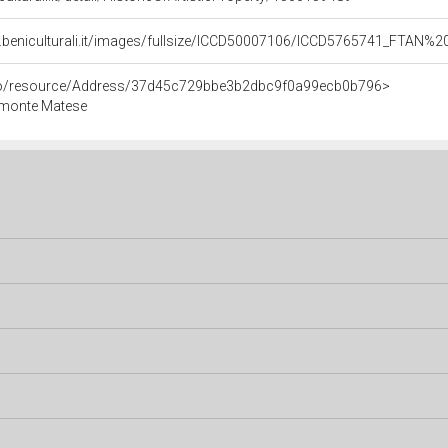
.beniculturali.it/images/fullsize/ICCD50007106/ICCD5765741_FTAN%2
rco/resource/Address/37d45c729bbe3b2dbc9f0a99ecb0b796>
imonte Matese