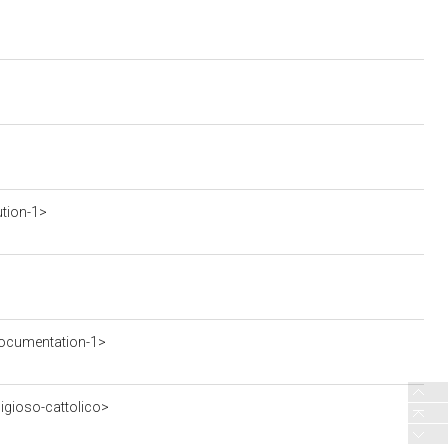
ution-1>
ocumentation-1>
ligioso-cattolico>