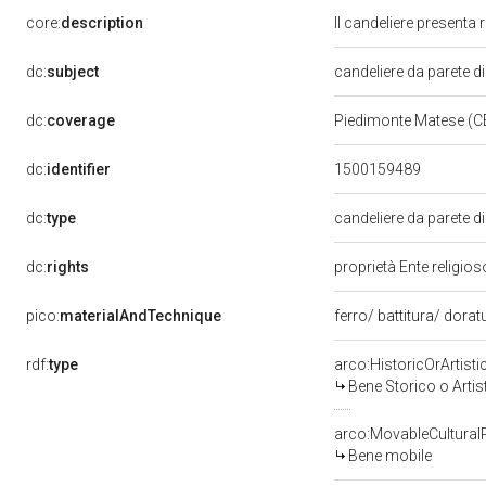
core:
description
Il candeliere presenta 
dc:
subject
candeliere da parete d
dc:
coverage
Piedimonte Matese (C
dc:
identifier
1500159489
dc:
type
candeliere da parete d
dc:
rights
proprietà Ente religio
pico:
materialAndTechnique
ferro/ battitura/ dora
rdf:
type
arco:HistoricOrArtisti
Bene Storico o Artis
arco:MovableCultural
Bene mobile