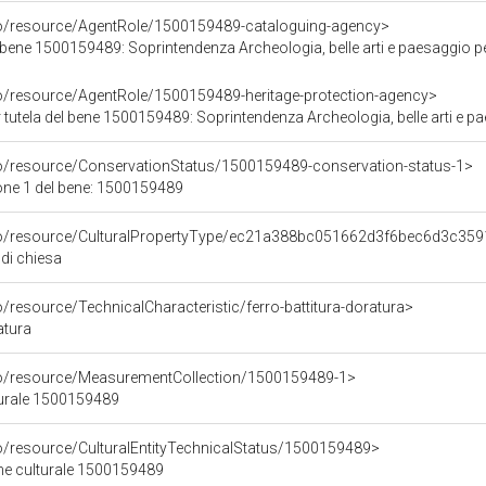
co/resource/AgentRole/1500159489-cataloguing-agency>
bene 1500159489: Soprintendenza Archeologia, belle arti e paesaggio pe
co/resource/AgentRole/1500159489-heritage-protection-agency>
tutela del bene 1500159489: Soprintendenza Archeologia, belle arti e pa
co/resource/ConservationStatus/1500159489-conservation-status-1>
one 1 del bene: 1500159489
rco/resource/CulturalPropertyType/ec21a388bc051662d3f6bec6d3c35
 di chiesa
o/resource/TechnicalCharacteristic/ferro-battitura-doratura>
atura
co/resource/MeasurementCollection/1500159489-1>
turale 1500159489
co/resource/CulturalEntityTechnicalStatus/1500159489>
ene culturale 1500159489