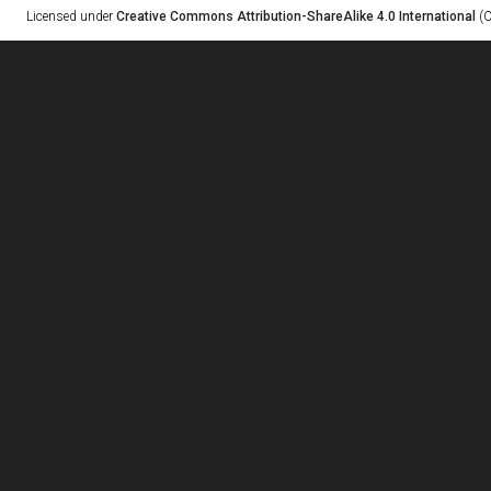
Licensed under
Creative Commons Attribution-ShareAlike 4.0 International
(C