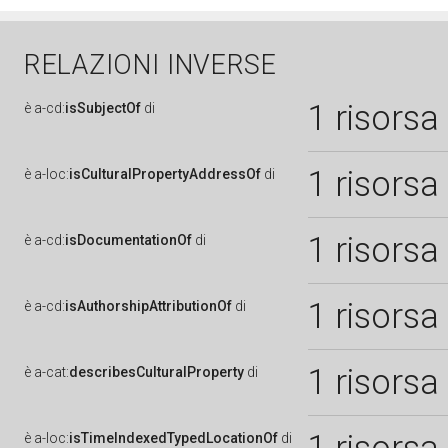
RELAZIONI INVERSE
1 risorsa
è
a-cd:
isSubjectOf
di
1 risorsa
è
a-loc:
isCulturalPropertyAddressOf
di
1 risorsa
è
a-cd:
isDocumentationOf
di
1 risorsa
è
a-cd:
isAuthorshipAttributionOf
di
1 risorsa
è
a-cat:
describesCulturalProperty
di
è
a-loc:
isTimeIndexedTypedLocationOf
di