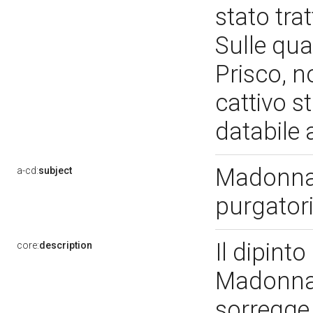
stato tra
Sulle qua
Prisco, n
cattivo s
databile 
Madonna 
a-cd:
subject
purgator
Il dipinto
core:
description
Madonna 
sorregge