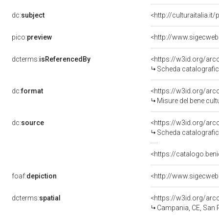
dc:
subject
<http://culturaitalia.
pico:
preview
dcterms:
isReferencedBy
<https://w3id.org/a
Scheda catalografi
dc:
format
<https://w3id.org/ar
Misure del bene cul
dc:
source
<https://w3id.org/a
Scheda catalografi
<https://catalogo.beni
foaf:
depiction
dcterms:
spatial
<https://w3id.org/a
Campania, CE, San 