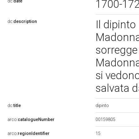
1700-17
dc:
date
Il dipinto
dc:
description
Madonna 
sorregge
Madonna s
si vedono
salvata 
dipinto
dc:
title
00159805
arco:
catalogueNumber
15
arco:
regionIdentifier