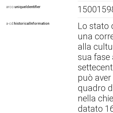
1500159
arco:
uniqueIdentifier
Lo stato
a-cd:
historicalInformation
una corre
alla cult
sua fase 
settecent
può aver 
quadro d
nella chi
datato 1