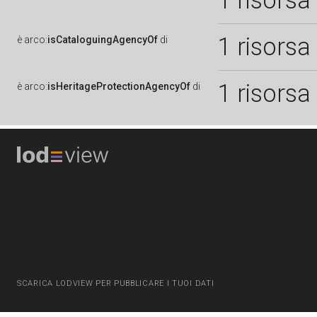
1 risorsa
1 risorsa
è
arco:
isCataloguingAgencyOf
di
1 risorsa
è
arco:
isHeritageProtectionAgencyOf
di
SCARICA LODVIEW PER PUBBLICARE I TUOI DATI