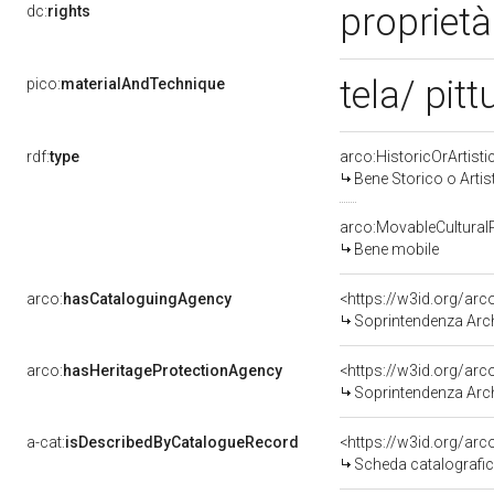
proprietà
dc:
rights
tela/ pitt
pico:
materialAndTechnique
rdf:
type
arco:HistoricOrArtisti
Bene Storico o Artis
arco:MovableCultural
Bene mobile
arco:
hasCataloguingAgency
<https://w3id.org/a
Soprintendenza Arche
arco:
hasHeritageProtectionAgency
<https://w3id.org/a
Soprintendenza Arche
a-cat:
isDescribedByCatalogueRecord
<https://w3id.org/a
Scheda catalografi