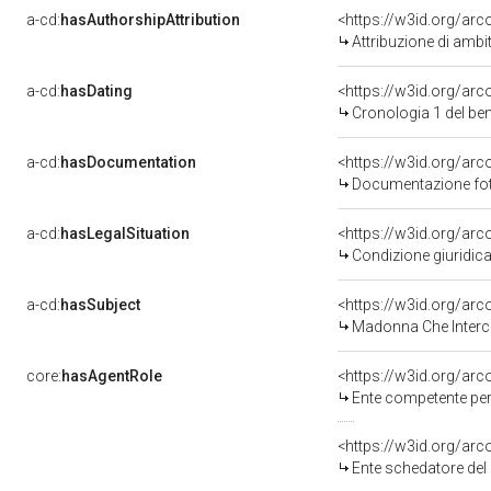
a-cd:
hasAuthorshipAttribution
<https://w3id.org/arc
Attribuzione di ambi
a-cd:
hasDating
<https://w3id.org/ar
Cronologia 1 del b
a-cd:
hasDocumentation
Documentazione foto
a-cd:
hasLegalSituation
Condizione giuridica
a-cd:
hasSubject
<https://w3id.org/a
Madonna Che Interce
core:
hasAgentRole
<https://w3id.org/ar
Ente competente per tutela 
<https://w3id.org/ar
Ente schedatore del bene 