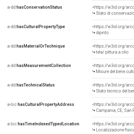
a-dd:
hasConservationStatus
<https://w3id.org/ar
Stato di conservazi
a-dd:
hasCulturalPropertyType
<https://w3id.org/a
dipinto
a-dd:
hasMaterialOrTechnique
<https://w3id.org/arco
tela/ pittura a olio
a-dd:
hasMeasurementCollection
<https://w3id.org/ar
Misure del bene cul
a-dd:
hasTechnicalStatus
<https://w3id.org/ar
Stato tecnico del b
a-loc:
hasCulturalPropertyAddress
<https://w3id.org/a
Campania, CE, San 
a-loc:
hasTimeIndexedTypedLocation
<https://w3id.org/ar
Localizzazione fisic