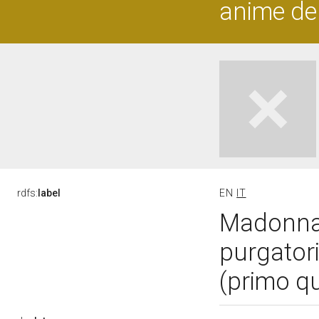
anime de
rdfs:
label
EN
IT
Madonna 
purgator
(primo qu