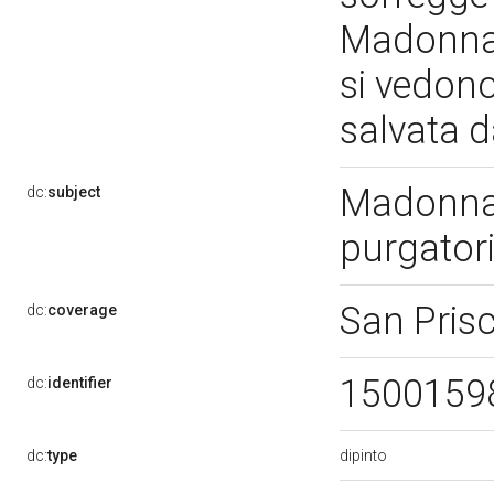
Madonna s
si vedono
salvata 
Madonna 
dc:
subject
purgator
San Pris
dc:
coverage
1500159
dc:
identifier
dipinto
dc:
type