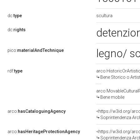
scultura
dc:
type
detenzion
dc:
rights
legno/ s
pico:
materialAndTechnique
rdf:
type
arco:HistoricOrArtisti
Bene Storico o Artis
arco:MovableCultural
Bene mobile
arco:
hasCataloguingAgency
<https://w3id.org/a
Soprintendenza Arche
arco:
hasHeritageProtectionAgency
<https://w3id.org/a
Soprintendenza Arche