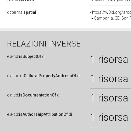
dcterms:
spatial
<https://w3id.org/a
Campania, CE, San 
RELAZIONI INVERSE
1 risorsa
è
a-cd:
isSubjectOf
di
1 risorsa
è
a-loc:
isCulturalPropertyAddressOf
di
1 risorsa
è
a-cd:
isDocumentationOf
di
1 risorsa
è
a-cd:
isAuthorshipAttributionOf
di