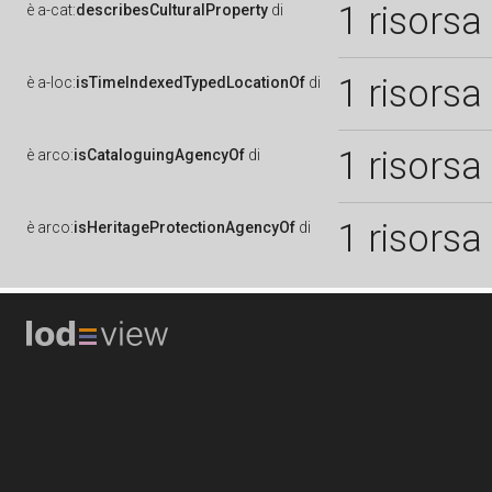
1 risorsa
è
a-cat:
describesCulturalProperty
di
1 risorsa
è
a-loc:
isTimeIndexedTypedLocationOf
di
1 risorsa
è
arco:
isCataloguingAgencyOf
di
1 risorsa
è
arco:
isHeritageProtectionAgencyOf
di