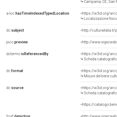
Campania, CE, San 
a-loc:
hasTimeIndexedTypedLocation
<https://w3id.org/ar
Localizzazione fisic
dc:
subject
<http://culturaitalia.
pico:
preview
dcterms:
isReferencedBy
<https://w3id.org/a
Scheda catalografi
dc:
format
<https://w3id.org/ar
Misure del bene cul
dc:
source
<https://w3id.org/a
Scheda catalografi
<https://catalogo.beni
foaf:
depiction