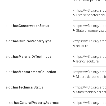
Ente competente per tutela 
<https://w3id.org/ar
Ente schedatore del bene 
a-dd:
hasConservationStatus
<https://w3id.org/ar
Stato di conservazi
a-dd:
hasCulturalPropertyType
<https://w3id.org/a
scultura
a-dd:
hasMaterialOrTechnique
<https://w3id.org/arc
legno/ scultura
a-dd:
hasMeasurementCollection
<https://w3id.org/ar
Misure del bene cul
a-dd:
hasTechnicalStatus
<https://w3id.org/ar
Stato tecnico del b
a-loc:
hasCulturalPropertyAddress
<https://w3id.org/a