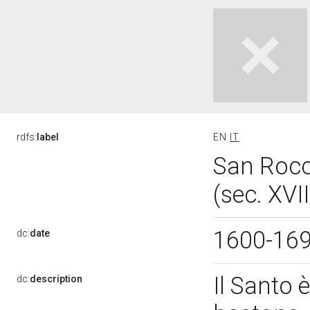
rdfs:
label
EN
IT
San Rocc
(sec. XVI
1600-16
dc:
date
Il Santo 
dc:
description