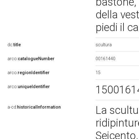
bastone, 
della ves
piedi il 
scultura
dc:
title
00161440
arco:
catalogueNumber
15
arco:
regionIdentifier
1500161
arco:
uniqueIdentifier
La scultu
a-cd:
historicalInformation
ridipint
Seicento