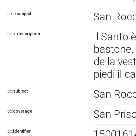
San Roc
a-cd:
subject
Il Santo 
core:
description
bastone, 
della ves
piedi il 
San Roc
dc:
subject
San Pris
dc:
coverage
1500161
dc:
identifier