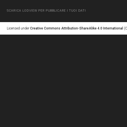
SCARICA LODVIEW PER PUBBLICARE I TUOI DATI
Licensed under
Creative Commons Attribution-ShareAlike 4.0 International
(C