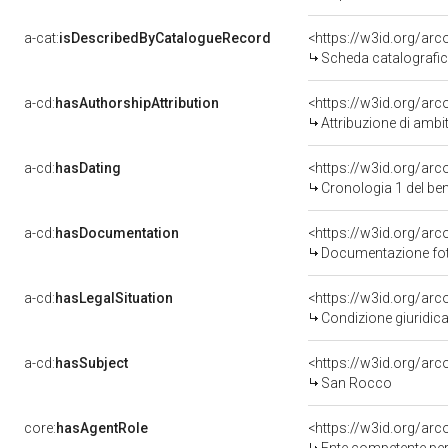
a-cat:
isDescribedByCatalogueRecord
<https://w3id.org/a
Scheda catalografi
a-cd:
hasAuthorshipAttribution
<https://w3id.org/arc
Attribuzione di ambi
a-cd:
hasDating
<https://w3id.org/ar
Cronologia 1 del b
a-cd:
hasDocumentation
Documentazione foto
a-cd:
hasLegalSituation
Condizione giuridica
a-cd:
hasSubject
<https://w3id.org/a
San Rocco
core:
hasAgentRole
<https://w3id.org/ar