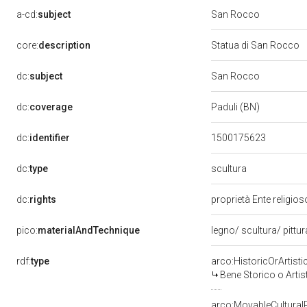
a-cd:
subject
San Rocco
core:
description
Statua di San Rocco
dc:
subject
San Rocco
dc:
coverage
Paduli (BN)
dc:
identifier
1500175623
scultura
dc:
type
dc:
rights
proprietà Ente religio
pico:
materialAndTechnique
legno/ scultura/ pittu
rdf:
type
arco:HistoricOrArtisti
Bene Storico o Artis
arco:MovableCultural