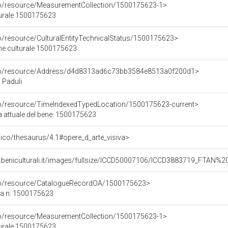
co/resource/MeasurementCollection/1500175623-1>
turale 1500175623
co/resource/CulturalEntityTechnicalStatus/1500175623>
ene culturale 1500175623
rco/resource/Address/d4d8313ad6c73bb3584e8513a0f200d1>
, Paduli
co/resource/TimeIndexedTypedLocation/1500175623-current>
a attuale del bene: 1500175623
it/pico/thesaurus/4.1#opere_d_arte_visiva>
.beniculturali.it/images/fullsize/ICCD50007106/ICCD3883719_FTAN%2
rco/resource/CatalogueRecordOA/1500175623>
ca n: 1500175623
co/resource/MeasurementCollection/1500175623-1>
turale 1500175623