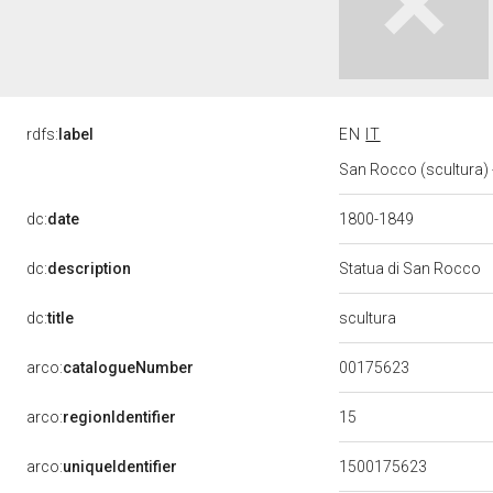
rdfs:
label
EN
IT
San Rocco (scultura) 
dc:
date
1800-1849
dc:
description
Statua di San Rocco
scultura
dc:
title
00175623
arco:
catalogueNumber
15
arco:
regionIdentifier
arco:
uniqueIdentifier
1500175623