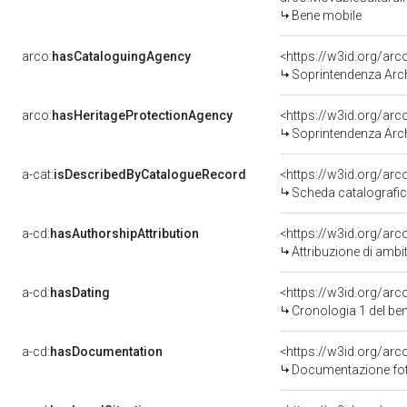
Bene mobile
arco:
hasCataloguingAgency
<https://w3id.org/a
Soprintendenza Arche
arco:
hasHeritageProtectionAgency
<https://w3id.org/a
Soprintendenza Arche
a-cat:
isDescribedByCatalogueRecord
<https://w3id.org/a
Scheda catalografi
a-cd:
hasAuthorshipAttribution
<https://w3id.org/arc
Attribuzione di ambi
a-cd:
hasDating
<https://w3id.org/ar
Cronologia 1 del b
a-cd:
hasDocumentation
<https://w3id.org/a
Documentazione foto