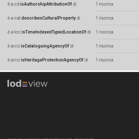
è
a-cd:
isAuthorshipAttributionOf
di
1 risorsa
è
a-cat:
describesCulturalProperty
di
1 risorsa
è
a-loc:
isTimeIndexedTypedLocationOf
di
1 risorsa
è
arco:
isCataloguingAgencyOf
di
1 risorsa
è
arco:
isHeritageProtectionAgencyOf
di
1 risorsa