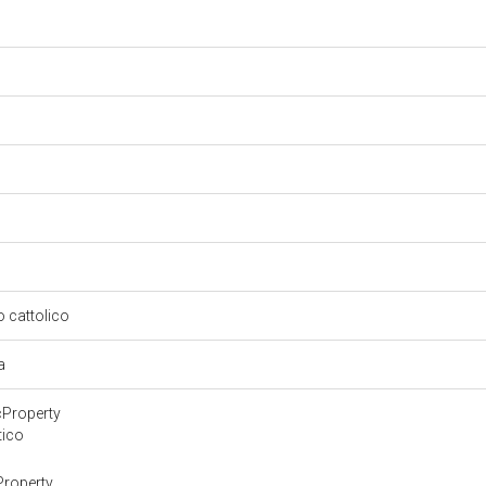
so cattolico
ra
cProperty
tico
Property