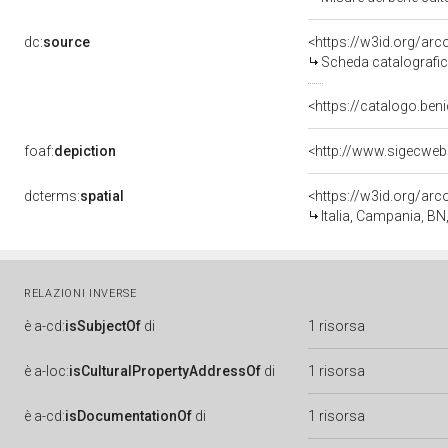
dc:
source
<https://w3id.org/a
Scheda catalografi
<https://catalogo.beni
foaf:
depiction
<http://www.sigecweb
dcterms:
spatial
<https://w3id.org/a
Italia, Campania, BN
RELAZIONI INVERSE
è
a-cd:
isSubjectOf
di
1 risorsa
è
a-loc:
isCulturalPropertyAddressOf
di
1 risorsa
è
a-cd:
isDocumentationOf
di
1 risorsa