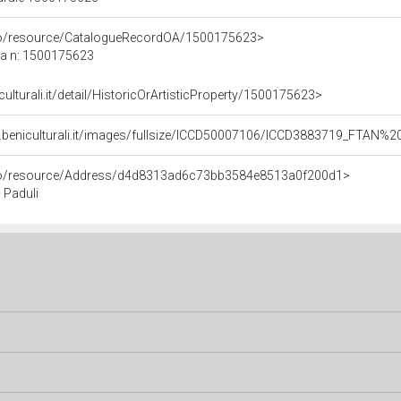
rco/resource/CatalogueRecordOA/1500175623>
ca n: 1500175623
culturali.it/detail/HistoricOrArtisticProperty/1500175623>
.beniculturali.it/images/fullsize/ICCD50007106/ICCD3883719_FTAN%2
rco/resource/Address/d4d8313ad6c73bb3584e8513a0f200d1>
, Paduli