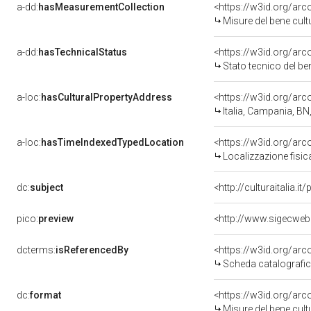
a-dd:
hasMeasurementCollection
<https://w3id.org/ar
Misure del bene cul
a-dd:
hasTechnicalStatus
<https://w3id.org/ar
Stato tecnico del b
a-loc:
hasCulturalPropertyAddress
<https://w3id.org/a
Italia, Campania, BN
a-loc:
hasTimeIndexedTypedLocation
<https://w3id.org/ar
Localizzazione fisic
dc:
subject
<http://culturaitalia.
pico:
preview
<http://www.sigecweb
dcterms:
isReferencedBy
<https://w3id.org/a
Scheda catalografi
dc:
format
<https://w3id.org/ar
Misure del bene cul