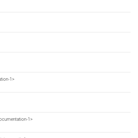
ution-1>
ocumentation-1>