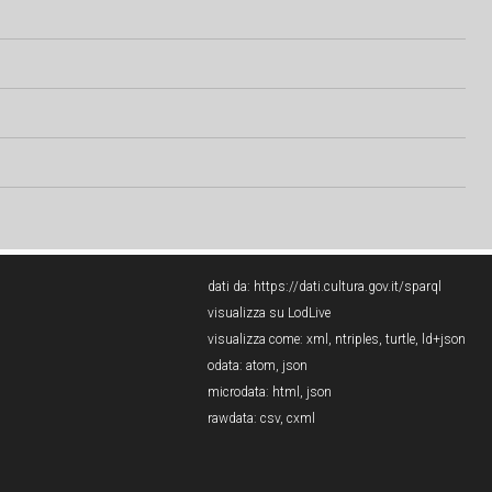
dati da:
https://dati.cultura.gov.it/sparql
visualizza su LodLive
visualizza come:
xml
,
ntriples
,
turtle
,
ld+json
odata:
atom
,
json
microdata:
html
,
json
rawdata:
csv
,
cxml