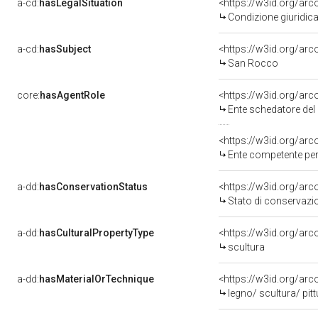
a-cd:
hasLegalSituation
<https://w3id.org/arc
Condizione giuridica
a-cd:
hasSubject
<https://w3id.org/a
San Rocco
core:
hasAgentRole
<https://w3id.org/ar
Ente schedatore del 
<https://w3id.org/ar
Ente competente per 
a-dd:
hasConservationStatus
<https://w3id.org/ar
Stato di conservazi
a-dd:
hasCulturalPropertyType
<https://w3id.org/a
scultura
a-dd:
hasMaterialOrTechnique
<https://w3id.org/arc
legno/ scultura/ pitt