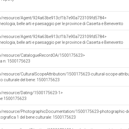
rco/resource/Agent/924a63be913cf1b7e90a723109fd5784>
ologia, belle arti e paesaggio per le province di Caserta e Benevento
rco/resource/Agent/924a63be913cf1b7e90a723109fd5784>
ologia, belle arti e paesaggio per le province di Caserta e Benevento
rco/resource/CatalogueRecordOA/1500175623>
ca n: 1500175623
o/resource/CulturalScopeAttribution/1500175623-cultural-scope-attrib
to culturale del bene: 1500175623
co/resource/Dating/1500175623-1>
ene 1500175623
rco/resource/PhotographicDocumentation/1500175623-photographic-d
grafica 1 del bene culturale: 1500175623