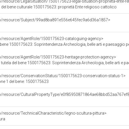
o/resource/LegalSituation/1500175623-legal-situation-proprieta-ente-re
 del bene culturale 1500175623: proprietà Ente religioso cattolico
rco/resource/Subject/99ad8ba891e556e645fec9a6d36a1857>
co/resource/AgentRole/1500175623-cataloguing-agency>
bene 1500175623: Soprintendenza Archeologia, belle arti e paesaggio pe
co/resource/AgentRole/1500175623-heritage-protection-agency>
tutela del bene 1500175623: Soprintendenza Archeologia, belle arti e pa
co/resource/ConservationStatus/1500175623-conservation-status-1>
one 1 del bene: 1500175623
rco/resource/CulturalPropertyType/e0f85950871864ae68bbd52aa767ef
o/resource/TechnicalCharacteristic/legno-scultura-pittura>
ura