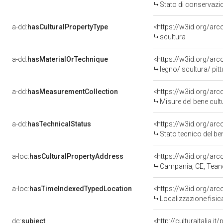
Stato di conservazi
a-dd:
hasCulturalPropertyType
<https://w3id.org/a
scultura
a-dd:
hasMaterialOrTechnique
<https://w3id.org/arc
legno/ scultura/ pitt
a-dd:
hasMeasurementCollection
<https://w3id.org/ar
Misure del bene cul
a-dd:
hasTechnicalStatus
<https://w3id.org/ar
Stato tecnico del b
a-loc:
hasCulturalPropertyAddress
<https://w3id.org/a
Campania, CE, Tean
a-loc:
hasTimeIndexedTypedLocation
<https://w3id.org/ar
Localizzazione fisic
dc:
subject
<http://culturaitalia.