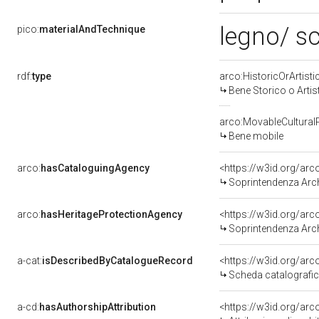
legno/ sc
pico:
materialAndTechnique
rdf:
type
arco:HistoricOrArtisti
Bene Storico o Artis
arco:MovableCultural
Bene mobile
arco:
hasCataloguingAgency
<https://w3id.org/a
Soprintendenza Arche
arco:
hasHeritageProtectionAgency
<https://w3id.org/a
Soprintendenza Arche
a-cat:
isDescribedByCatalogueRecord
<https://w3id.org/a
Scheda catalografi
a-cd:
hasAuthorshipAttribution
<https://w3id.org/arc