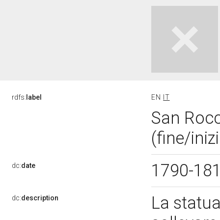
rdfs:
label
EN
IT
San Rocc
(fine/iniz
1790-18
dc:
date
La statua
dc:
description