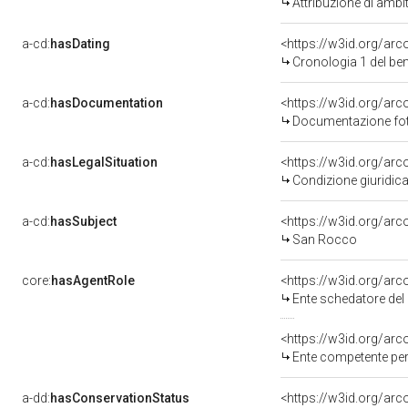
Attribuzione di ambi
a-cd:
hasDating
<https://w3id.org/ar
Cronologia 1 del b
a-cd:
hasDocumentation
Documentazione foto
a-cd:
hasLegalSituation
Condizione giuridica
a-cd:
hasSubject
<https://w3id.org/a
San Rocco
core:
hasAgentRole
<https://w3id.org/ar
Ente schedatore del bene 
<https://w3id.org/ar
Ente competente per tutela 
a-dd:
hasConservationStatus
<https://w3id.org/ar