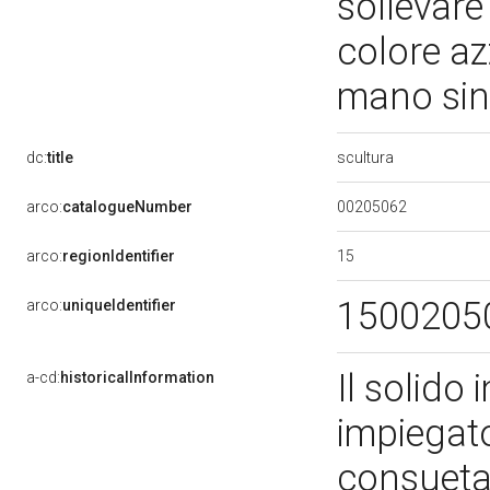
sollevare
colore az
mano sini
scultura
dc:
title
00205062
arco:
catalogueNumber
15
arco:
regionIdentifier
1500205
arco:
uniqueIdentifier
Il solido 
a-cd:
historicalInformation
impiegato
consueta