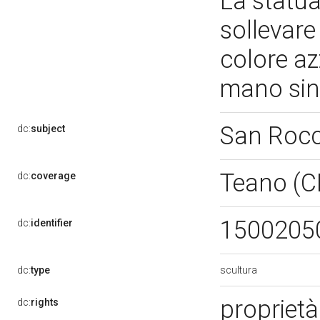
La statua
sollevare
colore az
mano sini
San Roc
dc:
subject
Teano (C
dc:
coverage
1500205
dc:
identifier
scultura
dc:
type
proprietà
dc:
rights