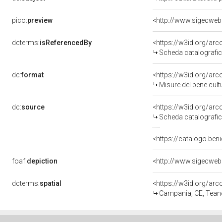
pico:
preview
dcterms:
isReferencedBy
<https://w3id.org/a
Scheda catalografi
dc:
format
<https://w3id.org/ar
Misure del bene cul
dc:
source
<https://w3id.org/a
Scheda catalografi
<https://catalogo.beni
foaf:
depiction
dcterms:
spatial
<https://w3id.org/a
Campania, CE, Tean