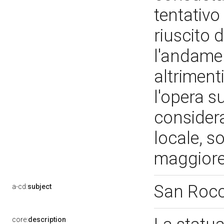
tentativ
riuscito 
l'andamen
altriment
l'opera su
considera
locale, s
maggior
San Roc
a-cd:
subject
core:
description