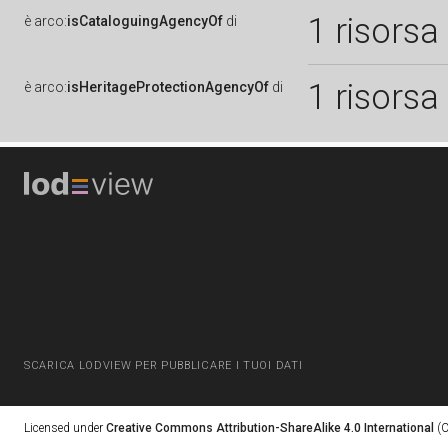
1 risorsa
è
arco:
isCataloguingAgencyOf
di
1 risorsa
è
arco:
isHeritageProtectionAgencyOf
di
SCARICA LODVIEW PER PUBBLICARE I TUOI DATI
Licensed under
Creative Commons Attribution-ShareAlike 4.0 International
(C