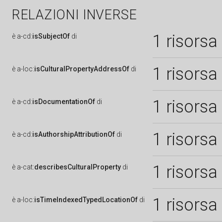
RELAZIONI INVERSE
1 risorsa
è
a-cd:
isSubjectOf
di
1 risorsa
è
a-loc:
isCulturalPropertyAddressOf
di
1 risorsa
è
a-cd:
isDocumentationOf
di
1 risorsa
è
a-cd:
isAuthorshipAttributionOf
di
1 risorsa
è
a-cat:
describesCulturalProperty
di
1 risorsa
è
a-loc:
isTimeIndexedTypedLocationOf
di