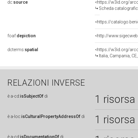
dc:
source
<https://w3id.org/a
Scheda catalografi
<https://catalogo.beni
foaf:
depiction
dcterms:
spatial
<https://w3id.org/a
Italia, Campania, CE
RELAZIONI INVERSE
1 risorsa
è
a-cd:
isSubjectOf
di
1 risorsa
è
a-loc:
isCulturalPropertyAddressOf
di
è
a-cd:
isDocumentationOf
di