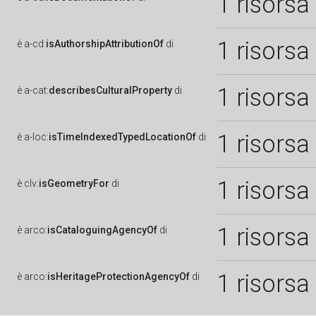
1 risorsa
1 risorsa
è
a-cd:
isAuthorshipAttributionOf
di
1 risorsa
è
a-cat:
describesCulturalProperty
di
1 risorsa
è
a-loc:
isTimeIndexedTypedLocationOf
di
1 risorsa
è
clv:
isGeometryFor
di
1 risorsa
è
arco:
isCataloguingAgencyOf
di
1 risorsa
è
arco:
isHeritageProtectionAgencyOf
di