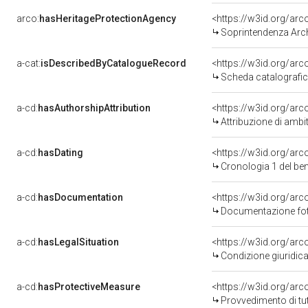
arco:
hasHeritageProtectionAgency
<https://w3id.org/a
Soprintendenza Arche
a-cat:
isDescribedByCatalogueRecord
<https://w3id.org/a
Scheda catalografi
a-cd:
hasAuthorshipAttribution
<https://w3id.org/arc
Attribuzione di ambi
a-cd:
hasDating
<https://w3id.org/ar
Cronologia 1 del b
a-cd:
hasDocumentation
Documentazione foto
a-cd:
hasLegalSituation
Condizione giuridica
a-cd:
hasProtectiveMeasure
<https://w3id.org/ar
Provvedimento di tut