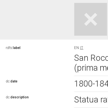
rdfs:
label
EN
IT
San Rocc
(prima m
1800-18
dc:
date
Statua r
dc:
description