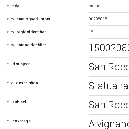
statua
dc:
title
00208018
arco:
catalogueNumber
15
arco:
regionIdentifier
1500208
arco:
uniqueIdentifier
San Roc
a-cd:
subject
Statua r
core:
description
San Roc
dc:
subject
Alvignan
dc:
coverage