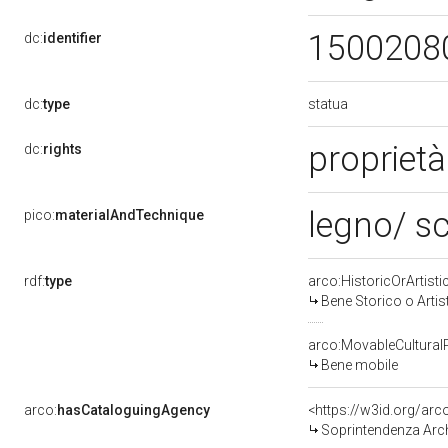
1500208
dc:
identifier
statua
dc:
type
proprietà
dc:
rights
legno/ sc
pico:
materialAndTechnique
rdf:
type
arco:HistoricOrArtisti
Bene Storico o Artis
arco:MovableCultural
Bene mobile
arco:
hasCataloguingAgency
<https://w3id.org/a
Soprintendenza Arche