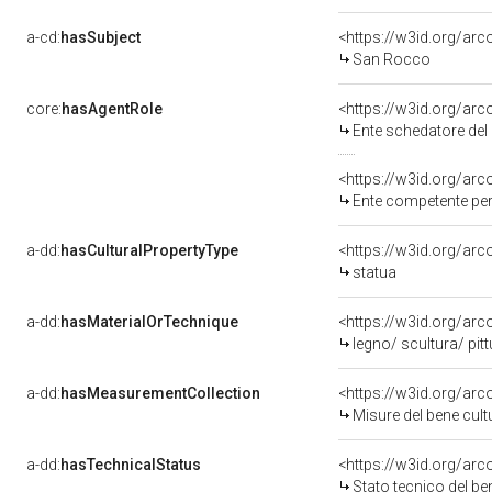
a-cd:
hasSubject
<https://w3id.org/a
San Rocco
core:
hasAgentRole
<https://w3id.org/ar
Ente schedatore del bene 
<https://w3id.org/ar
Ente competente per tutela 
a-dd:
hasCulturalPropertyType
<https://w3id.org/a
statua
a-dd:
hasMaterialOrTechnique
<https://w3id.org/arc
legno/ scultura/ pitt
a-dd:
hasMeasurementCollection
<https://w3id.org/ar
Misure del bene cul
a-dd:
hasTechnicalStatus
<https://w3id.org/ar
Stato tecnico del b