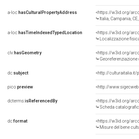
a-loc:
hasCulturalPropertyAddress
<https://w3id.org/a
Italia, Campania, CE
a-loc:
hasTimeIndexedTypedLocation
<https://w3id.org/ar
Localizzazione fisic
clv:
hasGeometry
<https://w3id.org/ar
Georeferenziazione 
dc:
subject
<http://culturaitalia.
pico:
preview
dcterms:
isReferencedBy
<https://w3id.org/a
Scheda catalografi
dc:
format
<https://w3id.org/ar
Misure del bene cul