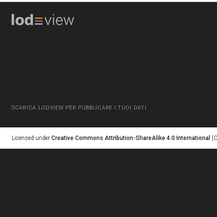
SCARICA LODVIEW PER PUBBLICARE I TUOI DATI
Licensed under
Creative Commons Attribution-ShareAlike 4.0 International
(C