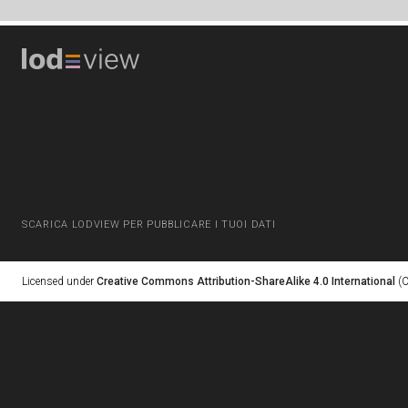
SCARICA LODVIEW PER PUBBLICARE I TUOI DATI
Licensed under
Creative Commons Attribution-ShareAlike 4.0 International
(C