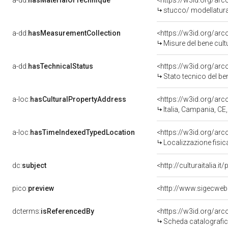
a-dd:
hasMaterialOrTechnique
<https://w3id.org/arc
stucco/ modellatur
a-dd:
hasMeasurementCollection
<https://w3id.org/ar
Misure del bene cul
a-dd:
hasTechnicalStatus
<https://w3id.org/ar
Stato tecnico del b
a-loc:
hasCulturalPropertyAddress
<https://w3id.org/a
Italia, Campania, CE
a-loc:
hasTimeIndexedTypedLocation
<https://w3id.org/ar
Localizzazione fisic
dc:
subject
<http://culturaitalia.
pico:
preview
dcterms:
isReferencedBy
<https://w3id.org/a
Scheda catalografi