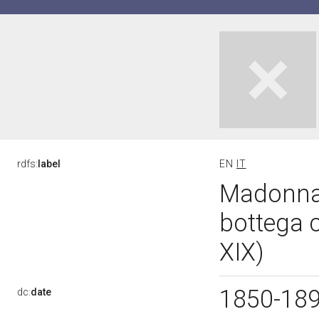
rdfs:
label
EN
IT
Madonna c
bottega 
XIX)
1850-18
dc:
date