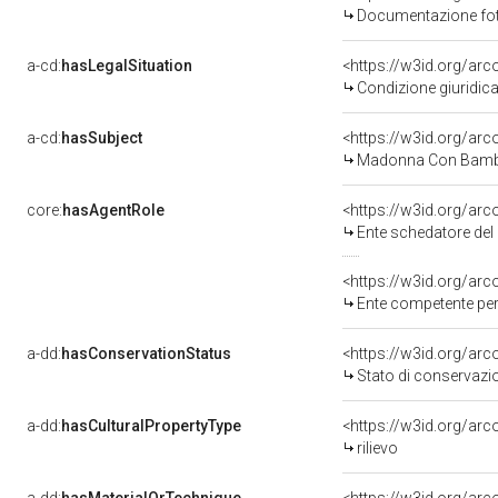
Documentazione foto
a-cd:
hasLegalSituation
Condizione giuridica
a-cd:
hasSubject
<https://w3id.org/a
Madonna Con Bambi
core:
hasAgentRole
<https://w3id.org/ar
Ente schedatore del bene 
<https://w3id.org/ar
Ente competente per tutela 
a-dd:
hasConservationStatus
<https://w3id.org/ar
Stato di conservazi
a-dd:
hasCulturalPropertyType
<https://w3id.org/a
rilievo