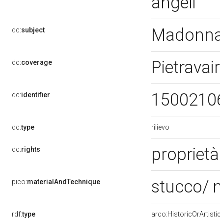
angeli
Madonna 
dc:
subject
Pietravai
dc:
coverage
1500210
dc:
identifier
rilievo
dc:
type
proprietà
dc:
rights
stucco/ 
pico:
materialAndTechnique
rdf:
type
arco:HistoricOrArtisti