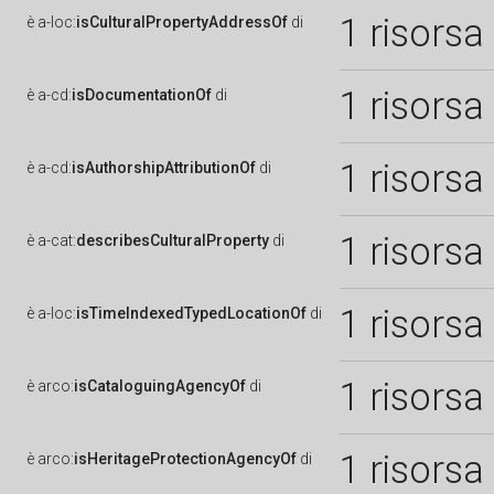
1 risorsa
è
a-loc:
isCulturalPropertyAddressOf
di
1 risorsa
è
a-cd:
isDocumentationOf
di
1 risorsa
è
a-cd:
isAuthorshipAttributionOf
di
1 risorsa
è
a-cat:
describesCulturalProperty
di
1 risorsa
è
a-loc:
isTimeIndexedTypedLocationOf
di
1 risorsa
è
arco:
isCataloguingAgencyOf
di
1 risorsa
è
arco:
isHeritageProtectionAgencyOf
di