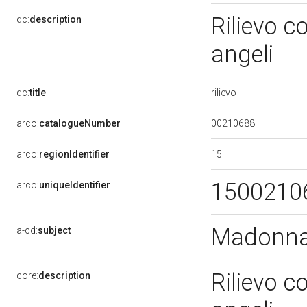
Rilievo 
dc:
description
angeli
rilievo
dc:
title
00210688
arco:
catalogueNumber
15
arco:
regionIdentifier
1500210
arco:
uniqueIdentifier
Madonna 
a-cd:
subject
Rilievo 
core:
description