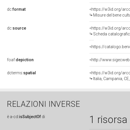
dc:
format
<https://w3id.org/ar
Misure del bene cul
dc:
source
<https://w3id.org/a
Scheda catalografi
<https://catalogo.beni
foaf:
depiction
dcterms:
spatial
<https://w3id.org/a
Italia, Campania, CE
RELAZIONI INVERSE
1 risorsa
è
a-cd:
isSubjectOf
di