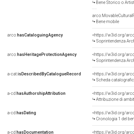
Bene Storico o Artis
arco:MovableCultural
Bene mobile
arco:
hasCataloguingAgency
<https://w3id.org/a
Soprintendenza Arche
arco:
hasHeritageProtectionAgency
<https://w3id.org/a
Soprintendenza Arche
a-cat:
isDescribedByCatalogueRecord
<https://w3id.org/a
Scheda catalografi
a-cd:
hasAuthorshipAttribution
<https://w3id.org/arc
Attribuzione di ambi
a-cd:
hasDating
<https://w3id.org/ar
Cronologia 1 del b
a-cd:
hasDocumentation