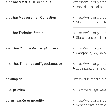
a-dd:
hasMaterialOrTechnique
<https://w3id.org/arco
tela/ pittura a olio
a-dd:
hasMeasurementCollection
<https://w3id.org/ar
Misure del bene cul
a-dd:
hasTechnicalStatus
<https://w3id.org/ar
Stato tecnico del b
a-loc:
hasCulturalPropertyAddress
<https://w3id.org/a
Campania, BN, Sol
a-loc:
hasTimeIndexedTypedLocation
<https://w3id.org/ar
Localizzazione fisic
dc:
subject
<http://culturaitalia.
pico:
preview
dcterms:
isReferencedBy
<https://w3id.org/a
Scheda catalografi