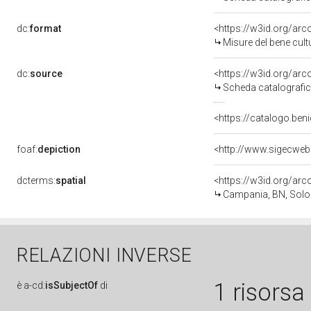
dc:
format
<https://w3id.org/ar
Misure del bene cul
dc:
source
<https://w3id.org/a
Scheda catalografi
<https://catalogo.beni
foaf:
depiction
dcterms:
spatial
<https://w3id.org/a
Campania, BN, Sol
RELAZIONI INVERSE
1 risorsa
è
a-cd:
isSubjectOf
di