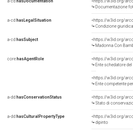
a-cd:
hasDocumentation
Documentazione foto
a-cd:
hasLegalSituation
Condizione giuridica
a-cd:
hasSubject
<https://w3id.org/a
Madonna Con Bambi
core:
hasAgentRole
<https://w3id.org/ar
Ente schedatore del bene 
<https://w3id.org/ar
Ente competente per tutela 
a-dd:
hasConservationStatus
<https://w3id.org/ar
Stato di conservazi
a-dd:
hasCulturalPropertyType
<https://w3id.org/a
dipinto