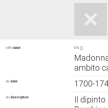
rdfs:
label
EN
IT
Madonna 
ambito c
1700-17
dc:
date
Il dipint
dc:
description