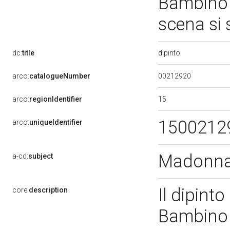
Bambino i
scena si 
dipinto
dc:
title
00212920
arco:
catalogueNumber
15
arco:
regionIdentifier
1500212
arco:
uniqueIdentifier
Madonna 
a-cd:
subject
Il dipint
core:
description
Bambino i