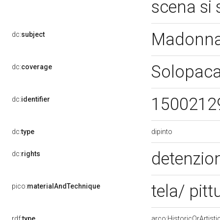
scena si 
Madonna 
dc:
subject
Solopac
dc:
coverage
1500212
dc:
identifier
dipinto
dc:
type
detenzion
dc:
rights
tela/ pitt
pico:
materialAndTechnique
rdf:
type
arco:HistoricOrArtisti