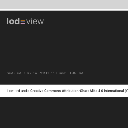
SCARICA LODVIEW PER PUBBLICARE I TUOI DATI
Licensed under
Creative Commons Attribution-ShareAlike 4.0 International
(C