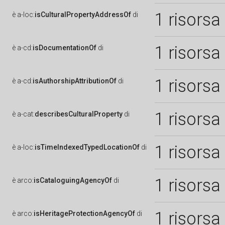
1 risorsa
è
a-loc:
isCulturalPropertyAddressOf
di
1 risorsa
è
a-cd:
isDocumentationOf
di
1 risorsa
è
a-cd:
isAuthorshipAttributionOf
di
1 risorsa
è
a-cat:
describesCulturalProperty
di
1 risorsa
è
a-loc:
isTimeIndexedTypedLocationOf
di
1 risorsa
è
arco:
isCataloguingAgencyOf
di
1 risorsa
è
arco:
isHeritageProtectionAgencyOf
di