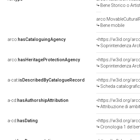
Bene Storico o Artis
arco:MovableCultural
Bene mobile
arco:
hasCataloguingAgency
<https://w3id.org/a
Soprintendenza Arche
arco:
hasHeritageProtectionAgency
<https://w3id.org/a
Soprintendenza Arche
a-cat:
isDescribedByCatalogueRecord
<https://w3id.org/a
Scheda catalografi
a-cd:
hasAuthorshipAttribution
<https://w3id.org/arc
Attribuzione di ambi
a-cd:
hasDating
<https://w3id.org/ar
Cronologia 1 del b