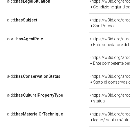
a-cd:
hasLegalSituation
<https://w3id.org/arc
Condizione giuridica
a-cd:
hasSubject
<https://w3id.org/a
San Rocco
core:
hasAgentRole
<https://w3id.org/ar
Ente schedatore del 
<https://w3id.org/ar
Ente competente per 
a-dd:
hasConservationStatus
<https://w3id.org/ar
Stato di conservazi
a-dd:
hasCulturalPropertyType
<https://w3id.org/a
statua
a-dd:
hasMaterialOrTechnique
<https://w3id.org/arc
legno/ scultura/ stu