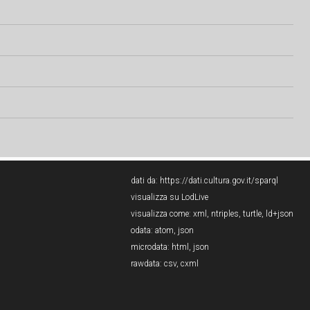
dati da:
https://dati.cultura.gov.it/sparql
visualizza su LodLive
visualizza come:
xml
,
ntriples
,
turtle
,
ld+json
odata:
atom
,
json
microdata:
html
,
json
rawdata:
csv
,
cxml