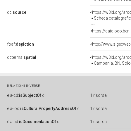
dc:
source
<https://w3id.org/a
Scheda catalografi
<https://catalogo.beni
foaf:
depiction
<http://www.sigecweb
dcterms:
spatial
<https://w3id.org/a
Campania, BN, Sol
RELAZIONI INVERSE
è
a-cd:
isSubjectOf
di
1 risorsa
è
a-loc:
isCulturalPropertyAddressOf
di
1 risorsa
è
a-cd:
isDocumentationOf
di
1 risorsa