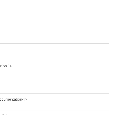
ution-1>
ocumentation-1>