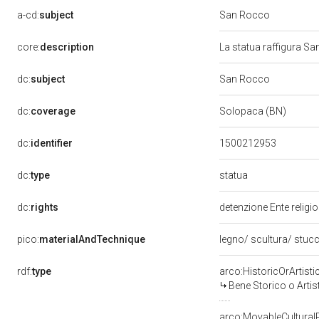
a-cd:
subject
San Rocco
core:
description
La statua raffigura Sa
dc:
subject
San Rocco
dc:
coverage
Solopaca (BN)
dc:
identifier
1500212953
statua
dc:
type
dc:
rights
detenzione Ente religi
pico:
materialAndTechnique
legno/ scultura/ stucc
rdf:
type
arco:HistoricOrArtisti
Bene Storico o Artis
arco:MovableCultural