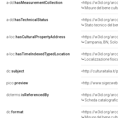
a-dd:
hasMeasurementCollection
<https://w3id.org/ar
Misure del bene cul
a-dd:
hasTechnicalStatus
<https://w3id.org/ar
Stato tecnico del b
a-loc:
hasCulturalPropertyAddress
<https://w3id.org/a
Campania, BN, Sol
a-loc:
hasTimeIndexedTypedLocation
<https://w3id.org/ar
Localizzazione fisic
dc:
subject
<http://culturaitalia.
pico:
preview
<http://www.sigecweb
dcterms:
isReferencedBy
<https://w3id.org/a
Scheda catalografi
dc:
format
<https://w3id.org/ar
Misure del bene cul