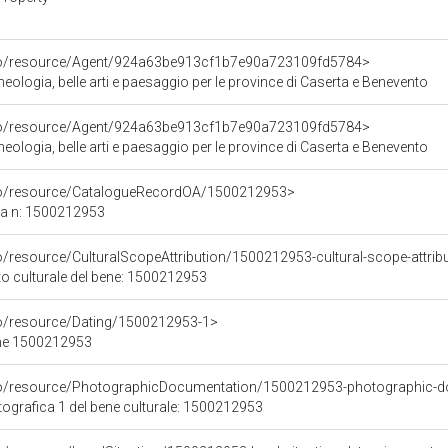
rco/resource/Agent/924a63be913cf1b7e90a723109fd5784>
ologia, belle arti e paesaggio per le province di Caserta e Benevento
rco/resource/Agent/924a63be913cf1b7e90a723109fd5784>
ologia, belle arti e paesaggio per le province di Caserta e Benevento
rco/resource/CatalogueRecordOA/1500212953>
ca n: 1500212953
o/resource/CulturalScopeAttribution/1500212953-cultural-scope-attrib
to culturale del bene: 1500212953
co/resource/Dating/1500212953-1>
ene 1500212953
rco/resource/PhotographicDocumentation/1500212953-photographic-d
grafica 1 del bene culturale: 1500212953