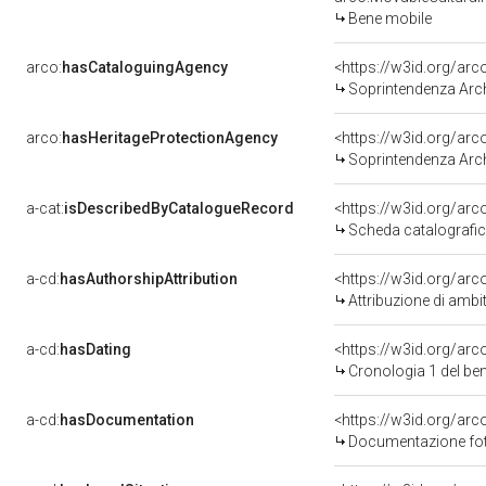
Bene mobile
arco:
hasCataloguingAgency
<https://w3id.org/a
Soprintendenza Arche
arco:
hasHeritageProtectionAgency
<https://w3id.org/a
Soprintendenza Arche
a-cat:
isDescribedByCatalogueRecord
<https://w3id.org/a
Scheda catalografi
a-cd:
hasAuthorshipAttribution
<https://w3id.org/arc
Attribuzione di ambi
a-cd:
hasDating
<https://w3id.org/ar
Cronologia 1 del b
a-cd:
hasDocumentation
<https://w3id.org/a
Documentazione foto