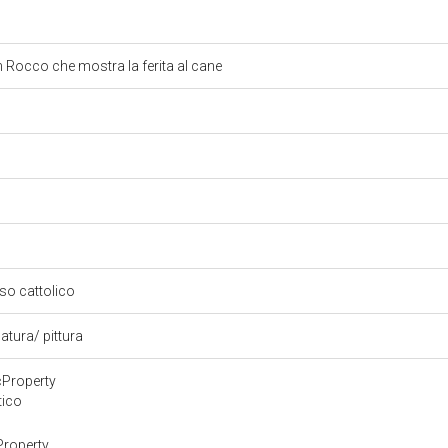
n Rocco che mostra la ferita al cane
oso cattolico
atura/ pittura
cProperty
tico
Property