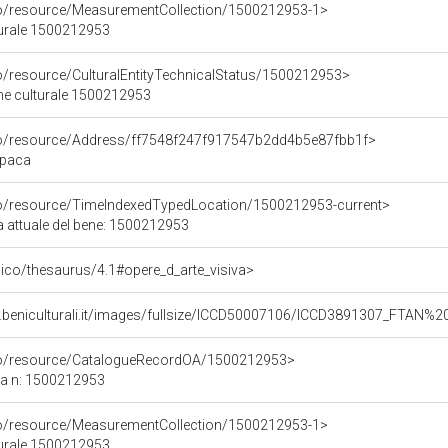
co/resource/MeasurementCollection/1500212953-1>
turale 1500212953
co/resource/CulturalEntityTechnicalStatus/1500212953>
ene culturale 1500212953
rco/resource/Address/ff7548f247f917547b2dd4b5e87fbb1f>
opaca
co/resource/TimeIndexedTypedLocation/1500212953-current>
a attuale del bene: 1500212953
it/pico/thesaurus/4.1#opere_d_arte_visiva>
.beniculturali.it/images/fullsize/ICCD50007106/ICCD3891307_FTAN%2
rco/resource/CatalogueRecordOA/1500212953>
ca n: 1500212953
co/resource/MeasurementCollection/1500212953-1>
turale 1500212953