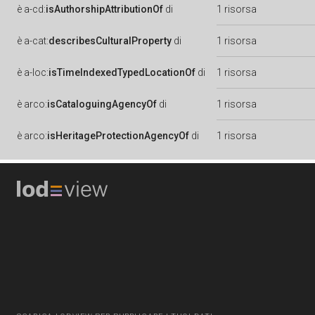
è
a-cd:
isAuthorshipAttributionOf
di
1 risorsa
è
a-cat:
describesCulturalProperty
di
1 risorsa
è
a-loc:
isTimeIndexedTypedLocationOf
di
1 risorsa
è
arco:
isCataloguingAgencyOf
di
1 risorsa
è
arco:
isHeritageProtectionAgencyOf
di
1 risorsa