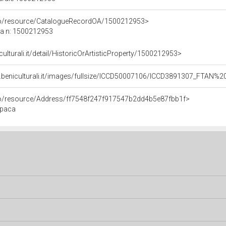
rco/resource/CatalogueRecordOA/1500212953>
ca n: 1500212953
culturali.it/detail/HistoricOrArtisticProperty/1500212953>
.beniculturali.it/images/fullsize/ICCD50007106/ICCD3891307_FTAN%2
rco/resource/Address/ff7548f247f917547b2dd4b5e87fbb1f>
opaca