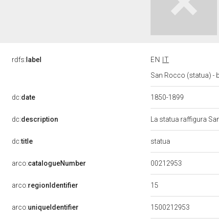
rdfs:
label
EN
IT
San Rocco (statua) -
dc:
date
1850-1899
dc:
description
La statua raffigura Sa
statua
dc:
title
00212953
arco:
catalogueNumber
15
arco:
regionIdentifier
arco:
uniqueIdentifier
1500212953