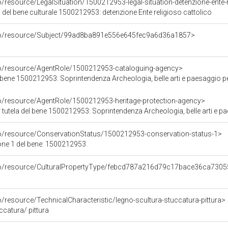
o/resource/LegalSituation/1500212953-legal-situation-detenzione-ente-r
 del bene culturale 1500212953: detenzione Ente religioso cattolico
rco/resource/Subject/99ad8ba891e556e645fec9a6d36a1857>
co/resource/AgentRole/1500212953-cataloguing-agency>
bene 1500212953: Soprintendenza Archeologia, belle arti e paesaggio pe
co/resource/AgentRole/1500212953-heritage-protection-agency>
tutela del bene 1500212953: Soprintendenza Archeologia, belle arti e pa
co/resource/ConservationStatus/1500212953-conservation-status-1>
one 1 del bene: 1500212953
rco/resource/CulturalPropertyType/febcd787a216d79c17bace36ca730
o/resource/TechnicalCharacteristic/legno-scultura-stuccatura-pittura>
ccatura/ pittura