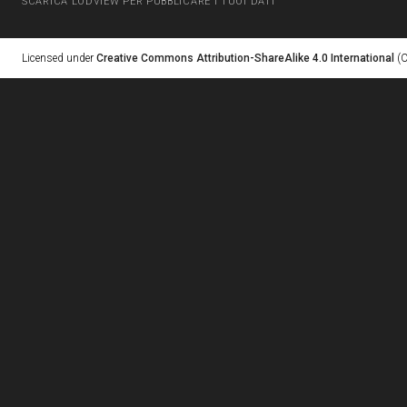
SCARICA LODVIEW PER PUBBLICARE I TUOI DATI
Licensed under
Creative Commons Attribution-ShareAlike 4.0 International
(C