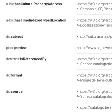
a-loc:
hasCulturalPropertyAddress
<https://w3id.org/a
Campania, CE, Pied
a-loc:
hasTimeIndexedTypedLocation
<https://w3id.org/ar
Localizzazione fisic
dc:
subject
<http://culturaitalia.
pico:
preview
dcterms:
isReferencedBy
<https://w3id.org/a
Scheda catalografi
dc:
format
<https://w3id.org/ar
Misure del bene cul
dc:
source
<https://w3id.org/a
Scheda catalografi
<https://catalogo.beni