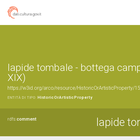
lapide tombale - bottega cam
XIX)
https://w3id.org/arco/resource/HistoricOrArtisticProperty/
HistoricOrArtisticProperty
ENTITÀ DI TIPO:
lapide t
rdfs:
comment