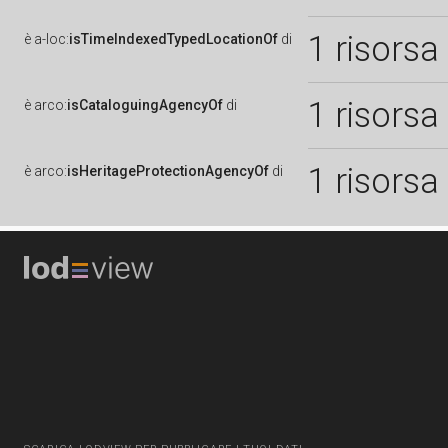
1 risorsa
è
a-loc:
isTimeIndexedTypedLocationOf
di
1 risorsa
è
arco:
isCataloguingAgencyOf
di
1 risorsa
è
arco:
isHeritageProtectionAgencyOf
di