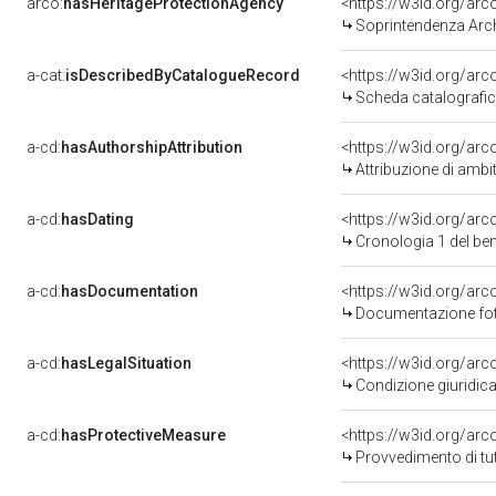
arco:
hasHeritageProtectionAgency
<https://w3id.org/a
Soprintendenza Arche
a-cat:
isDescribedByCatalogueRecord
<https://w3id.org/a
Scheda catalografi
a-cd:
hasAuthorshipAttribution
<https://w3id.org/arc
Attribuzione di ambi
a-cd:
hasDating
<https://w3id.org/ar
Cronologia 1 del b
a-cd:
hasDocumentation
Documentazione foto
a-cd:
hasLegalSituation
Condizione giuridica
a-cd:
hasProtectiveMeasure
<https://w3id.org/ar
Provvedimento di tut