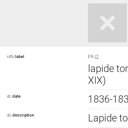
rdfs:
label
EN
IT
lapide t
XIX)
1836-18
dc:
date
Lapide t
dc:
description