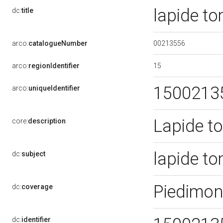
lapide t
dc:
title
00213556
arco:
catalogueNumber
15
arco:
regionIdentifier
1500213
arco:
uniqueIdentifier
Lapide t
core:
description
lapide t
dc:
subject
Piedimon
dc:
coverage
dc:
identifier