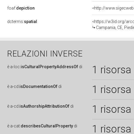
foaf:
depiction
dcterms:
spatial
<https://w3id.org/a
Campania, CE, Pied
RELAZIONI INVERSE
1 risorsa
è
a-loc:
isCulturalPropertyAddressOf
di
1 risorsa
è
a-cd:
isDocumentationOf
di
1 risorsa
è
a-cd:
isAuthorshipAttributionOf
di
1 risorsa
è
a-cat:
describesCulturalProperty
di