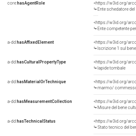
core:
hasAgentRole
<https://w3id.org/ar
Ente schedatore del bene 
<https://w3id.org/ar
Ente competente per tutela 
a-dd:
hasAffixedElement
<https://w3id.org/arc
Iscrizione 1 sul be
a-dd:
hasCulturalPropertyType
<https://w3id.org/a
lapide tombale
a-dd:
hasMaterialOrTechnique
<https://w3id.org/ar
marmo/ commesso/
a-dd:
hasMeasurementCollection
<https://w3id.org/ar
Misure del bene cul
a-dd:
hasTechnicalStatus
<https://w3id.org/ar
Stato tecnico del b