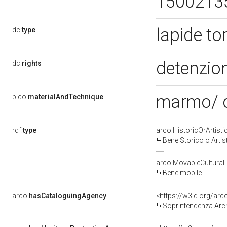
1500213
lapide t
dc:
type
detenzion
dc:
rights
marmo/ 
pico:
materialAndTechnique
rdf:
type
arco:HistoricOrArtisti
Bene Storico o Artis
arco:MovableCultural
Bene mobile
arco:
hasCataloguingAgency
<https://w3id.org/a
Soprintendenza Arche