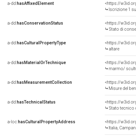
a-dd:
hasAffixedElement
<https://w3id.o
Iscrizione 1 s
a-dd:
hasConservationStatus
<https://w3id.o
Stato di cons
a-dd:
hasCulturalPropertyType
<https://w3id.
altare
a-dd:
hasMaterialOrTechnique
<https://w3id.o
marmo/ scult
a-dd:
hasMeasurementCollection
<https://w3id.
Misure del be
a-dd:
hasTechnicalStatus
<https://w3id.o
Stato tecnico
a-loc:
hasCulturalPropertyAddress
<https://w3id.
Italia, Campan