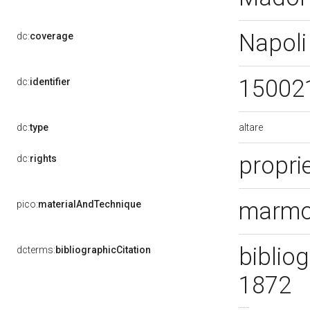
Napoli
dc:
coverage
15002
dc:
identifier
altare
dc:
type
propri
dc:
rights
marmo
pico:
materialAndTechnique
bibliog
dcterms:
bibliographicCitation
1872