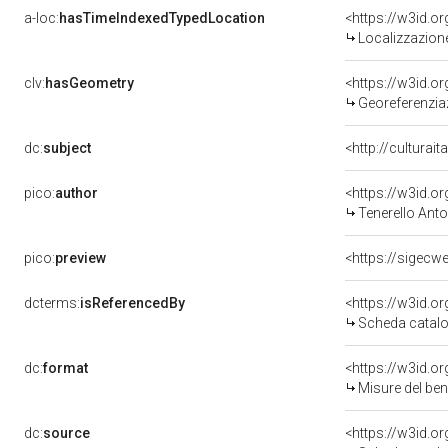
a-loc:
hasTimeIndexedTypedLocation
<https://w3id.
Localizzazione
clv:
hasGeometry
<https://w3id.
Georeferenziaz
dc:
subject
<http://culturai
pico:
author
<https://w3id.
Tenerello Anto
pico:
preview
<https://sigecw
dcterms:
isReferencedBy
<https://w3id.
Scheda catalo
dc:
format
<https://w3id.
Misure del be
dc:
source
<https://w3id.