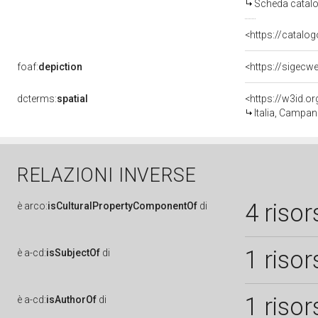
Scheda catalo
<https://catalog
foaf:
depiction
<https://sigecw
dcterms:
spatial
<https://w3id.
Italia, Campan
RELAZIONI INVERSE
4 risor
è
arco:
isCulturalPropertyComponentOf
di
1 risor
è
a-cd:
isSubjectOf
di
1 risor
è
a-cd:
isAuthorOf
di