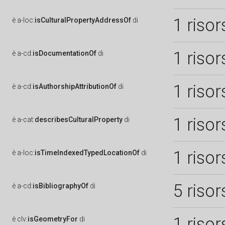
1 risor
è
a-loc:
isCulturalPropertyAddressOf
di
1 risor
è
a-cd:
isDocumentationOf
di
1 risor
è
a-cd:
isAuthorshipAttributionOf
di
1 risor
è
a-cat:
describesCulturalProperty
di
1 risor
è
a-loc:
isTimeIndexedTypedLocationOf
di
5 risor
è
a-cd:
isBibliographyOf
di
1 risor
è
clv:
isGeometryFor
di