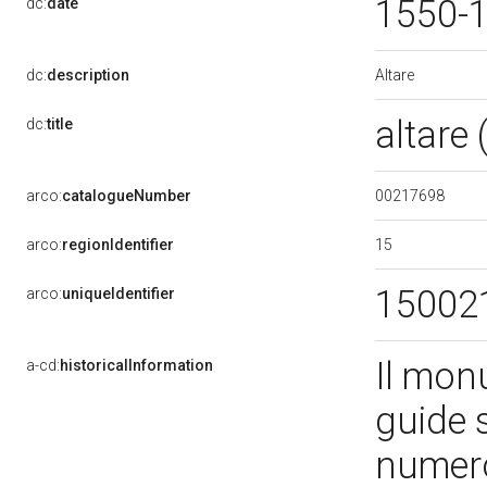
1550-
dc:
date
Altare
dc:
description
altare
dc:
title
00217698
arco:
catalogueNumber
15
arco:
regionIdentifier
15002
arco:
uniqueIdentifier
Il mon
a-cd:
historicalInformation
guide 
numeros