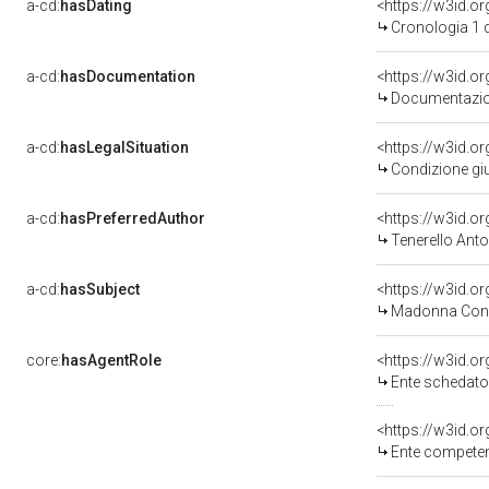
a-cd:
hasDating
<https://w3id.o
Cronologia 1 
a-cd:
hasDocumentation
Documentazion
a-cd:
hasLegalSituation
<https://w3id.o
Condizione giu
a-cd:
hasPreferredAuthor
<https://w3id.
Tenerello Anto
a-cd:
hasSubject
<https://w3id.
Madonna Con 
core:
hasAgentRole
<https://w3id.
Ente schedatore 
<https://w3id.o
Ente competente per