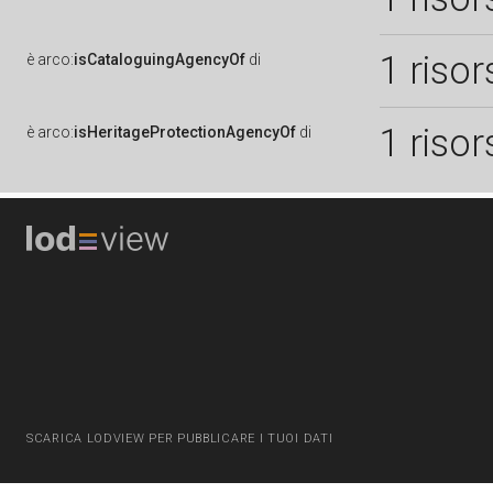
1 risor
è
arco:
isCataloguingAgencyOf
di
1 risor
è
arco:
isHeritageProtectionAgencyOf
di
SCARICA LODVIEW PER PUBBLICARE I TUOI DATI