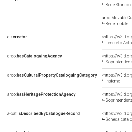
Bene Storico o
arco:MovableCul
Bene mobile
dc:
creator
<https://w3id.
Tenerello Anto
arco:
hasCataloguingAgency
<https://w3id.
Soprintendenza 
arco:
hasCulturalPropertyCataloguingCategory
<https://w3id.o
Insieme
arco:
hasHeritageProtectionAgency
<https://w3id.
Soprintendenza
a-cat:
isDescribedByCatalogueRecord
<https://w3id.
Scheda catalo