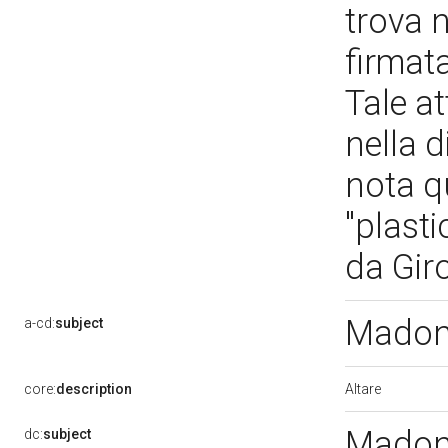
trova n
firmata
Tale a
nella 
nota qu
"plast
da Gir
Madonn
a-cd:
subject
Altare
core:
description
Madonn
dc:
subject