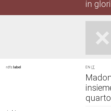
in glor
rdfs:
label
EN
IT
Madonn
insieme
quarto