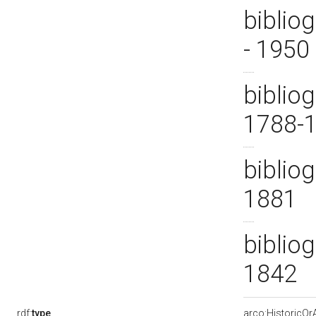
bibliog
- 1950
biblio
1788-
biblio
1881
bibliog
1842
rdf:
type
arco:HistoricOrA