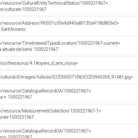
co/resource/CulturalEntityTechnicalStatus/1500221967>
ene culturale 1500221967
rco/resource/Address/f90031c00e9d940a80135d41f8d803e2>
, Sant'Arsenio
co/resource/TimeIndexedTypedLocation/1500221967-current>
a attuale del bene: 1500221967
it/pico/thesaurus/4.1#opere_d_arte_visiva>
iculturali.it/images/fullsize/ICCD50007108/ICCD3945309_91481.jpg>
rco/resource/CatalogueRecordOA/1500221967>
ca n: 1500221967
co/resource/MeasurementCollection/1500221967-1>
turale 1500221967
rco/resource/CatalogueRecordOA/1500221967>
ca n: 1500221967