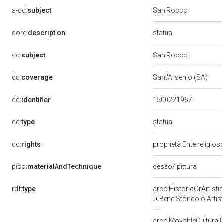
a-cd:
subject
San Rocco
statua
core:
description
dc:
subject
San Rocco
dc:
coverage
Sant'Arsenio (SA)
dc:
identifier
1500221967
statua
dc:
type
dc:
rights
proprietà Ente religio
pico:
materialAndTechnique
gesso/ pittura
rdf:
type
arco:HistoricOrArtisti
Bene Storico o Artis
arco:MovableCultural