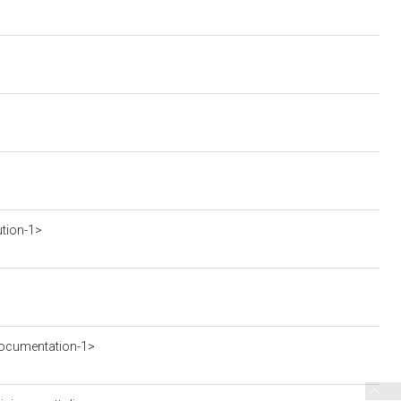
ution-1>
ocumentation-1>