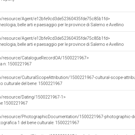
rco/resource/Agent/e12bfe9cd3de52360435fde75c85b1fd>
ologia, belle arti e paesaggio per le province di Salerno e Avellino
rco/resource/Agent/e12bfe9cd3de52360435fde75c85b1fd>
ologia, belle arti e paesaggio per le province di Salerno e Avellino
rco/resource/CatalogueRecordOA/1500221967>
ca n: 1500221967
o/resource/CulturalScopeAttribution/1500221967-cultural-scope-attrib
to culturale del bene: 1500221967
co/resource/Dating/1500221967-1>
ene 1500221967
rco/resource/PhotographicDocumentation/1500221967-photographic-d
grafica 1 del bene culturale: 1500221967