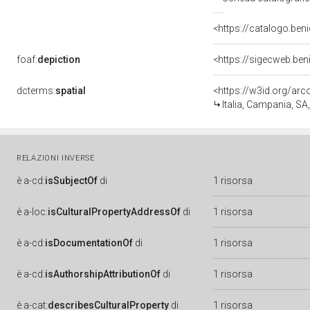
<https://catalogo.beni
foaf:
depiction
<https://sigecweb.ben
dcterms:
spatial
<https://w3id.org/a
Italia, Campania, SA
RELAZIONI INVERSE
è
a-cd:
isSubjectOf
di
1 risorsa
è
a-loc:
isCulturalPropertyAddressOf
di
1 risorsa
è
a-cd:
isDocumentationOf
di
1 risorsa
è
a-cd:
isAuthorshipAttributionOf
di
1 risorsa
è
a-cat:
describesCulturalProperty
di
1 risorsa