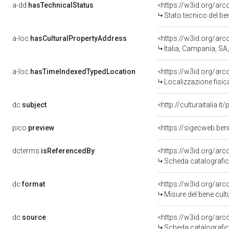
a-dd:
hasTechnicalStatus
<https://w3id.org/ar
Stato tecnico del b
a-loc:
hasCulturalPropertyAddress
<https://w3id.org/a
Italia, Campania, SA
a-loc:
hasTimeIndexedTypedLocation
<https://w3id.org/ar
Localizzazione fisic
dc:
subject
<http://culturaitalia.
pico:
preview
<https://sigecweb.ben
dcterms:
isReferencedBy
<https://w3id.org/a
Scheda catalografi
dc:
format
<https://w3id.org/ar
Misure del bene cul
dc:
source
<https://w3id.org/a
Scheda catalografi