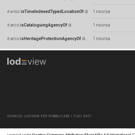
è
a-loc:
isTimeIndexedTypedLocationOf
di
1 risorsa
è
arco:
isCataloguingAgencyOf
di
1 risorsa
è
arco:
isHeritageProtectionAgencyOf
di
1 risorsa
SCARICA LODVIEW PER PUBBLICARE I TUOI DATI