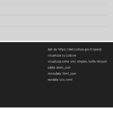
dati da:
https://dati.cultura.gov.it/sparql
visualizza su LodLive
visualizza come:
xml
,
ntriples
,
turtle
,
ld+json
odata:
atom
,
json
microdata:
html
,
json
rawdata:
csv
,
cxml