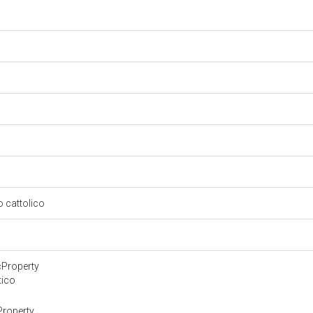
so cattolico
cProperty
tico
Property