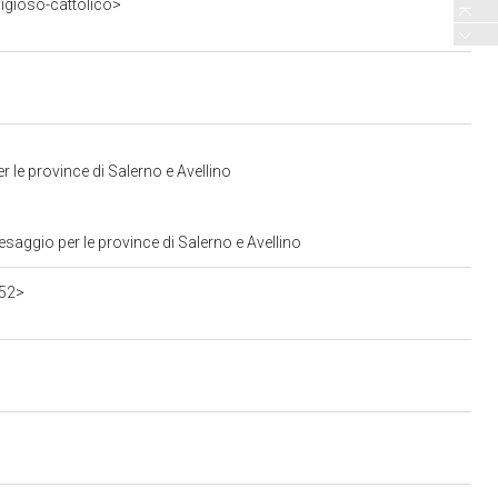
ligioso-cattolico>
 le province di Salerno e Avellino
saggio per le province di Salerno e Avellino
552>