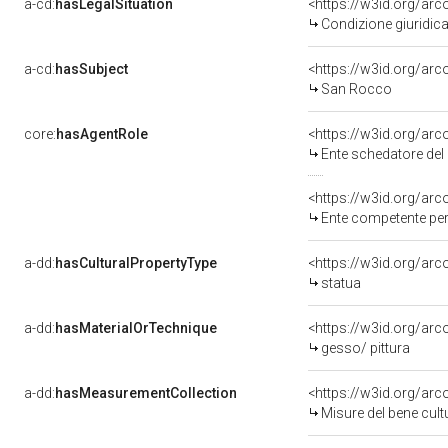
a-cd:
hasLegalSituation
<https://w3id.org/arc
Condizione giuridica
a-cd:
hasSubject
<https://w3id.org/a
San Rocco
core:
hasAgentRole
<https://w3id.org/ar
Ente schedatore del 
<https://w3id.org/ar
Ente competente per 
a-dd:
hasCulturalPropertyType
<https://w3id.org/a
statua
a-dd:
hasMaterialOrTechnique
<https://w3id.org/arc
gesso/ pittura
a-dd:
hasMeasurementCollection
<https://w3id.org/ar
Misure del bene cul