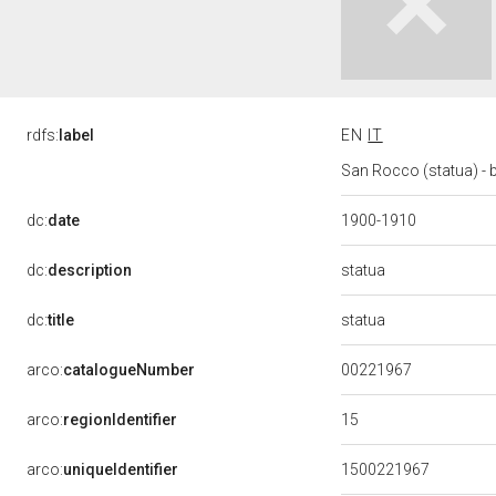
rdfs:
label
EN
IT
San Rocco (statua) - 
dc:
date
1900-1910
statua
dc:
description
statua
dc:
title
00221967
arco:
catalogueNumber
15
arco:
regionIdentifier
arco:
uniqueIdentifier
1500221967