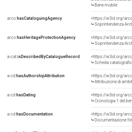
Bene mobile
arco:
hasCataloguingAgency
<https://w3id.org/a
Soprintendenza Arche
arco:
hasHeritageProtectionAgency
<https://w3id.org/a
Soprintendenza Arche
a-cat:
isDescribedByCatalogueRecord
<https://w3id.org/a
Scheda catalografi
a-cd:
hasAuthorshipAttribution
<https://w3id.org/arc
Attribuzione di ambi
a-cd:
hasDating
<https://w3id.org/ar
Cronologia 1 del b
a-cd:
hasDocumentation
<https://w3id.org/a
Documentazione foto