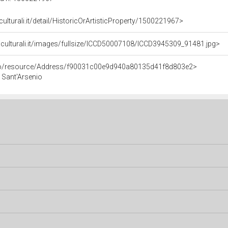
culturali.it/detail/HistoricOrArtisticProperty/1500221967>
iculturali.it/images/fullsize/ICCD50007108/ICCD3945309_91481.jpg>
rco/resource/Address/f90031c00e9d940a80135d41f8d803e2>
, Sant'Arsenio