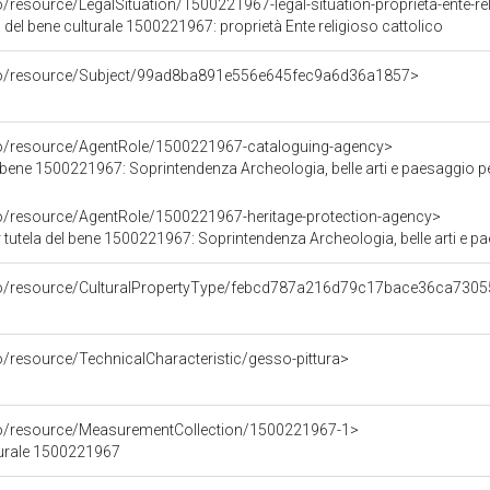
o/resource/LegalSituation/1500221967-legal-situation-proprieta-ente-re
 del bene culturale 1500221967: proprietà Ente religioso cattolico
rco/resource/Subject/99ad8ba891e556e645fec9a6d36a1857>
co/resource/AgentRole/1500221967-cataloguing-agency>
bene 1500221967: Soprintendenza Archeologia, belle arti e paesaggio per
co/resource/AgentRole/1500221967-heritage-protection-agency>
tutela del bene 1500221967: Soprintendenza Archeologia, belle arti e pae
rco/resource/CulturalPropertyType/febcd787a216d79c17bace36ca730
o/resource/TechnicalCharacteristic/gesso-pittura>
co/resource/MeasurementCollection/1500221967-1>
turale 1500221967