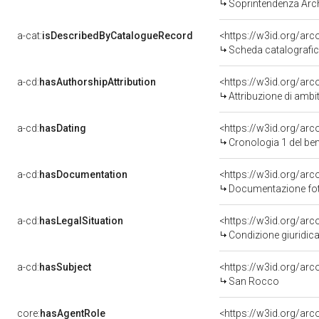
Soprintendenza Arche
a-cat:
isDescribedByCatalogueRecord
<https://w3id.org/a
Scheda catalografi
a-cd:
hasAuthorshipAttribution
<https://w3id.org/arc
Attribuzione di ambi
a-cd:
hasDating
<https://w3id.org/ar
Cronologia 1 del b
a-cd:
hasDocumentation
Documentazione foto
a-cd:
hasLegalSituation
Condizione giuridica
a-cd:
hasSubject
<https://w3id.org/a
San Rocco
core:
hasAgentRole
<https://w3id.org/ar