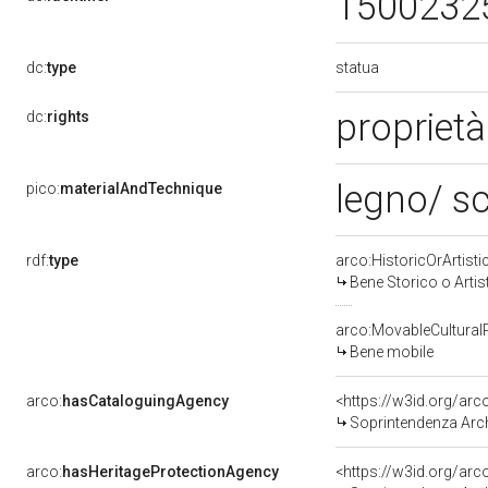
1500232
statua
dc:
type
proprietà
dc:
rights
legno/ sc
pico:
materialAndTechnique
rdf:
type
arco:HistoricOrArtisti
Bene Storico o Artis
arco:MovableCultural
Bene mobile
arco:
hasCataloguingAgency
<https://w3id.org/a
Soprintendenza Arche
arco:
hasHeritageProtectionAgency
<https://w3id.org/a