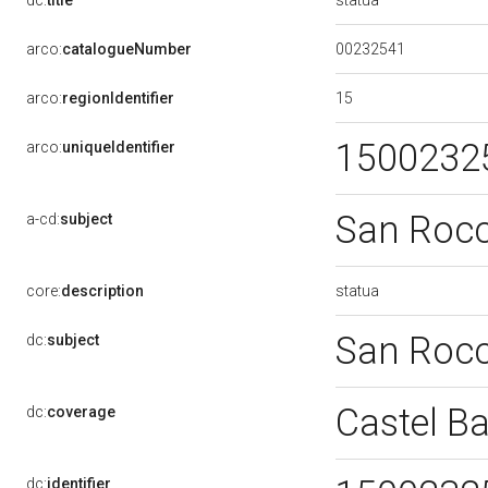
dc:
title
00232541
arco:
catalogueNumber
15
arco:
regionIdentifier
1500232
arco:
uniqueIdentifier
San Roc
a-cd:
subject
statua
core:
description
San Roc
dc:
subject
Castel B
dc:
coverage
dc:
identifier