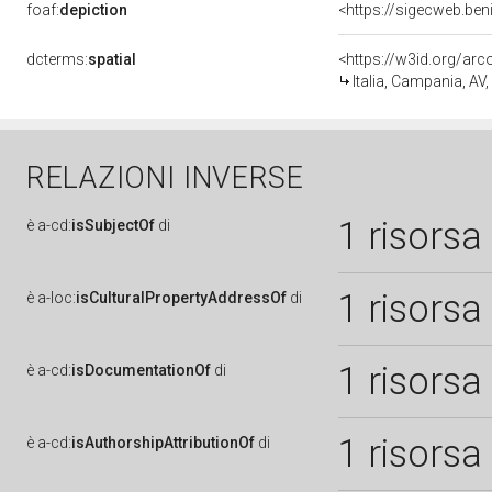
foaf:
depiction
<https://sigecweb.be
dcterms:
spatial
<https://w3id.org/a
Italia, Campania, AV
RELAZIONI INVERSE
1 risorsa
è
a-cd:
isSubjectOf
di
1 risorsa
è
a-loc:
isCulturalPropertyAddressOf
di
1 risorsa
è
a-cd:
isDocumentationOf
di
1 risorsa
è
a-cd:
isAuthorshipAttributionOf
di