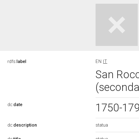
rdfs:
label
EN
IT
San Rocc
(seconda
1750-17
dc:
date
statua
dc:
description
statua