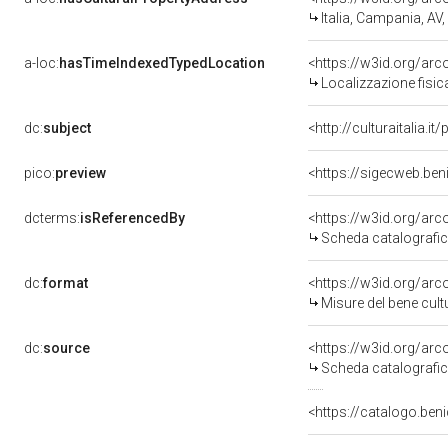
Italia, Campania, AV
a-loc:
hasTimeIndexedTypedLocation
<https://w3id.org/ar
Localizzazione fisic
dc:
subject
<http://culturaitalia.
pico:
preview
<https://sigecweb.be
dcterms:
isReferencedBy
<https://w3id.org/a
Scheda catalografi
dc:
format
<https://w3id.org/ar
Misure del bene cul
dc:
source
<https://w3id.org/a
Scheda catalografi
<https://catalogo.beni