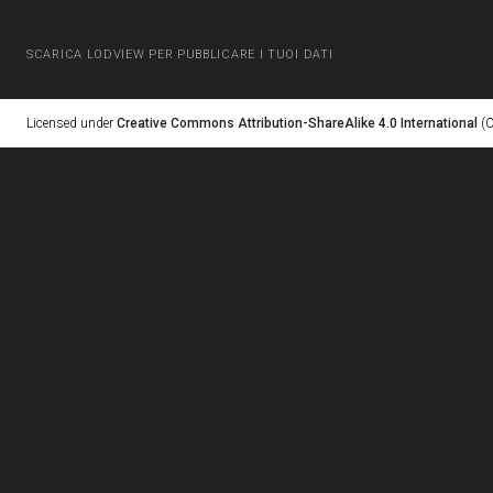
SCARICA LODVIEW PER PUBBLICARE I TUOI DATI
Licensed under
Creative Commons Attribution-ShareAlike 4.0 International
(C