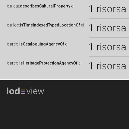
1 risorsa
è
a-cat:
describesCulturalProperty
di
1 risorsa
è
a-loc:
isTimeIndexedTypedLocationOf
di
1 risorsa
è
arco:
isCataloguingAgencyOf
di
1 risorsa
è
arco:
isHeritageProtectionAgencyOf
di