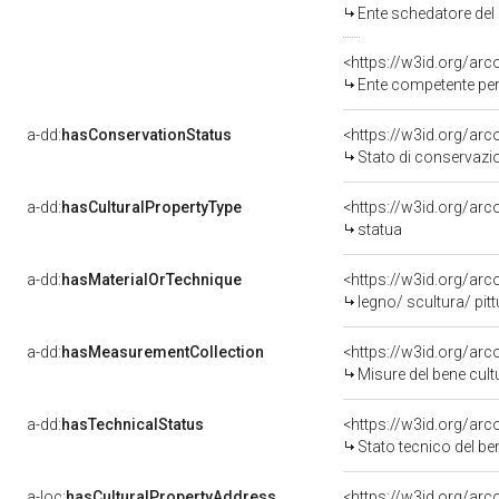
Ente schedatore del bene 
<https://w3id.org/ar
Ente competente per tutela 
a-dd:
hasConservationStatus
<https://w3id.org/ar
Stato di conservazi
a-dd:
hasCulturalPropertyType
<https://w3id.org/a
statua
a-dd:
hasMaterialOrTechnique
<https://w3id.org/arc
legno/ scultura/ pitt
a-dd:
hasMeasurementCollection
<https://w3id.org/ar
Misure del bene cul
a-dd:
hasTechnicalStatus
<https://w3id.org/ar
Stato tecnico del b
a-loc:
hasCulturalPropertyAddress
<https://w3id.org/a