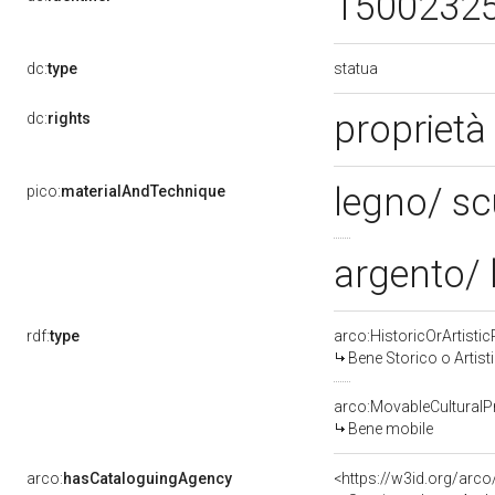
1500232
statua
dc:
type
proprietà
dc:
rights
legno/ sc
pico:
materialAndTechnique
argento/ 
rdf:
type
arco:HistoricOrArtistic
Bene Storico o Artist
arco:MovableCulturalP
Bene mobile
arco:
hasCataloguingAgency
<https://w3id.org/ar