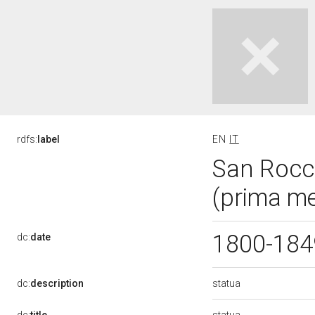
rdfs:
label
EN
IT
San Rocco
(prima me
1800-18
dc:
date
statua
dc:
description
statua