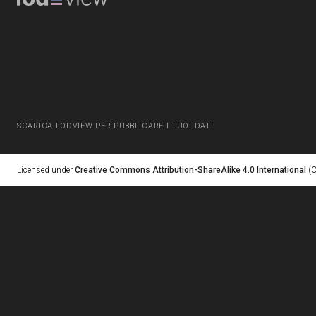
SCARICA LODVIEW PER PUBBLICARE I TUOI DATI
Licensed under
Creative Commons Attribution-ShareAlike 4.0 International
(C