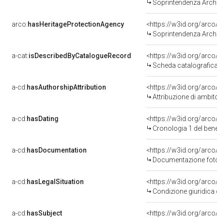
Soprintendenza Archeo
arco:
hasHeritageProtectionAgency
<https://w3id.org/ar
Soprintendenza Archeo
a-cat:
isDescribedByCatalogueRecord
<https://w3id.org/ar
Scheda catalografic
a-cd:
hasAuthorshipAttribution
<https://w3id.org/arco
Attribuzione di ambit
a-cd:
hasDating
<https://w3id.org/arc
Cronologia 1 del be
a-cd:
hasDocumentation
Documentazione fotog
a-cd:
hasLegalSituation
Condizione giuridica 
a-cd:
hasSubject
<https://w3id.org/ar