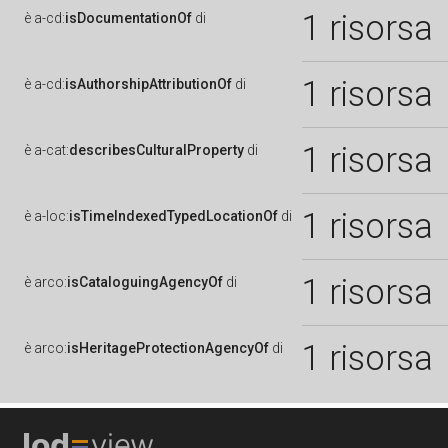
1 risorsa
è
a-cd:
isDocumentationOf
di
1 risorsa
è
a-cd:
isAuthorshipAttributionOf
di
1 risorsa
è
a-cat:
describesCulturalProperty
di
1 risorsa
è
a-loc:
isTimeIndexedTypedLocationOf
di
1 risorsa
è
arco:
isCataloguingAgencyOf
di
1 risorsa
è
arco:
isHeritageProtectionAgencyOf
di