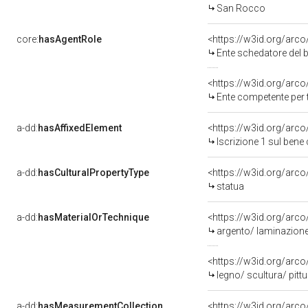
San Rocco
core:
hasAgentRole
<https://w3id.org/arc
Ente schedatore del bene 1
<https://w3id.org/arc
Ente competente per tutela d
a-dd:
hasAffixedElement
<https://w3id.org/arco
Iscrizione 1 sul ben
a-dd:
hasCulturalPropertyType
<https://w3id.org/ar
statua
a-dd:
hasMaterialOrTechnique
<https://w3id.org/arco
argento/ laminazione
<https://w3id.org/arco
legno/ scultura/ pittu
a-dd:
hasMeasurementCollection
<https://w3id.org/ar