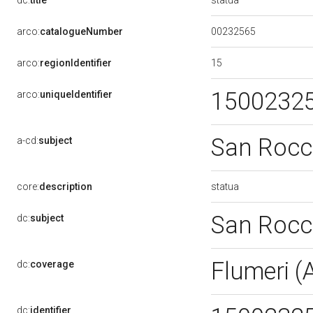
dc:
title
00232565
arco:
catalogueNumber
15
arco:
regionIdentifier
1500232
arco:
uniqueIdentifier
San Roc
a-cd:
subject
statua
core:
description
San Roc
dc:
subject
Flumeri (
dc:
coverage
dc:
identifier