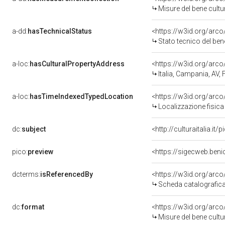
Misure del bene cult
a-dd:
hasTechnicalStatus
<https://w3id.org/arc
Stato tecnico del be
a-loc:
hasCulturalPropertyAddress
<https://w3id.org/ar
Italia, Campania, AV, 
a-loc:
hasTimeIndexedTypedLocation
<https://w3id.org/ar
Localizzazione fisica
dc:
subject
<http://culturaitalia.i
pico:
preview
<https://sigecweb.ben
dcterms:
isReferencedBy
<https://w3id.org/ar
Scheda catalografic
dc:
format
<https://w3id.org/ar
Misure del bene cult