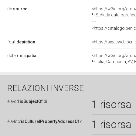
dc:
source
<https://w3id.org/ar
Scheda catalografic
<https://catalogo.benic
foaf:
depiction
<https://sigecweb.ben
dcterms:
spatial
<https://w3id.org/ar
Italia, Campania, AV, 
RELAZIONI INVERSE
1 risorsa
è
a-cd:
isSubjectOf
di
1 risorsa
è
a-loc:
isCulturalPropertyAddressOf
di