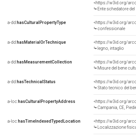
<https://w3id.org/ar
Ente schedatore del bene 
a-dd:
hasCulturalPropertyType
<https://w3id.org/a
confessionale
a-dd:
hasMaterialOrTechnique
<https://w3id.org/arc
legno, intaglio
a-dd:
hasMeasurementCollection
<https://w3id.org/ar
Misure del bene cul
a-dd:
hasTechnicalStatus
<https://w3id.org/ar
Stato tecnico del b
a-loc:
hasCulturalPropertyAddress
<https://w3id.org/a
Campania, CE, Pied
a-loc:
hasTimeIndexedTypedLocation
<https://w3id.org/ar
Localizzazione fisic