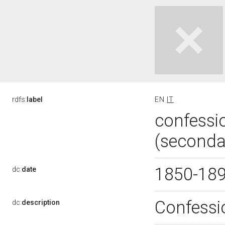
rdfs:
label
EN
IT
confessi
(seconda
1850-18
dc:
date
Confessi
dc:
description