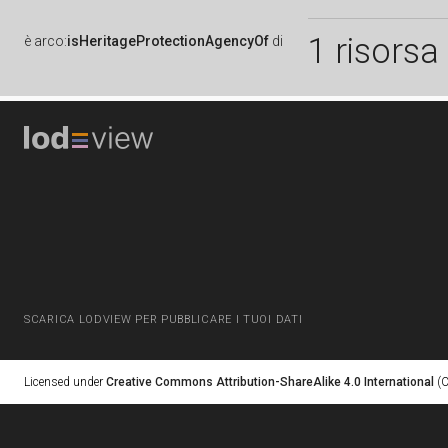
1 risorsa
è
arco:
isHeritageProtectionAgencyOf
di
SCARICA LODVIEW PER PUBBLICARE I TUOI DATI
Licensed under
Creative Commons Attribution-ShareAlike 4.0 International
(C