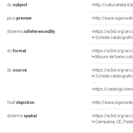
dc:
subject
<http://culturaitalia.
pico:
preview
dcterms:
isReferencedBy
<https://w3id.org/a
Scheda catalografi
dc:
format
<https://w3id.org/ar
Misure del bene cul
dc:
source
<https://w3id.org/a
Scheda catalografi
<https://catalogo.beni
foaf:
depiction
dcterms:
spatial
<https://w3id.org/a
Campania, CE, Pied