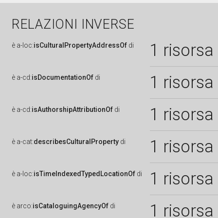
RELAZIONI INVERSE
1 risorsa
è
a-loc:
isCulturalPropertyAddressOf
di
1 risorsa
è
a-cd:
isDocumentationOf
di
1 risorsa
è
a-cd:
isAuthorshipAttributionOf
di
1 risorsa
è
a-cat:
describesCulturalProperty
di
1 risorsa
è
a-loc:
isTimeIndexedTypedLocationOf
di
1 risorsa
è
arco:
isCataloguingAgencyOf
di