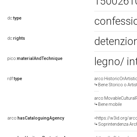
1500261
confessi
dc:
type
detenzion
dc:
rights
legno/ in
pico:
materialAndTechnique
rdf:
type
arco:HistoricOrArtisti
Bene Storico o Artis
arco:MovableCultural
Bene mobile
arco:
hasCataloguingAgency
<https://w3id.org/a
Soprintendenza Arche