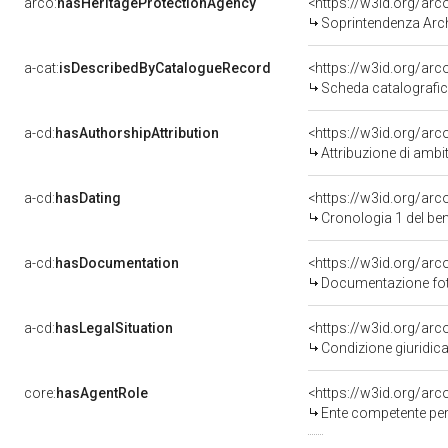
arco:
hasHeritageProtectionAgency
<https://w3id.org/a
Soprintendenza Arche
a-cat:
isDescribedByCatalogueRecord
<https://w3id.org/a
Scheda catalografi
a-cd:
hasAuthorshipAttribution
<https://w3id.org/arc
Attribuzione di ambi
a-cd:
hasDating
<https://w3id.org/ar
Cronologia 1 del b
a-cd:
hasDocumentation
Documentazione foto
a-cd:
hasLegalSituation
Condizione giuridica
core:
hasAgentRole
<https://w3id.org/ar
Ente competente per tutela 