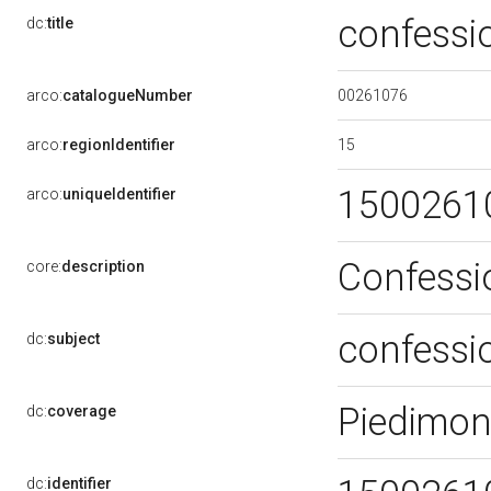
confessi
dc:
title
00261076
arco:
catalogueNumber
15
arco:
regionIdentifier
1500261
arco:
uniqueIdentifier
Confessi
core:
description
confessi
dc:
subject
Piedimon
dc:
coverage
dc:
identifier