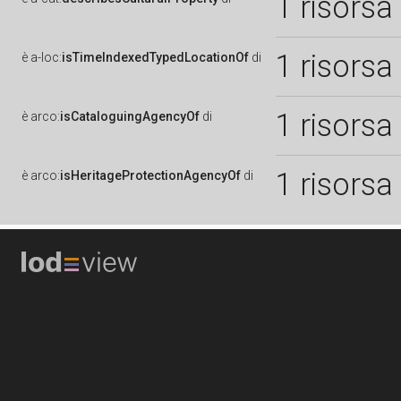
1 risorsa
1 risorsa
è
a-loc:
isTimeIndexedTypedLocationOf
di
1 risorsa
è
arco:
isCataloguingAgencyOf
di
1 risorsa
è
arco:
isHeritageProtectionAgencyOf
di