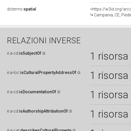
dcterms:
spatial
<https://w3id.org/a
Campania, CE, Pied
RELAZIONI INVERSE
1 risorsa
è
a-cd:
isSubjectOf
di
1 risorsa
è
a-loc:
isCulturalPropertyAddressOf
di
1 risorsa
è
a-cd:
isDocumentationOf
di
1 risorsa
è
a-cd:
isAuthorshipAttributionOf
di
è
a-cat:
describesCulturalProperty
di