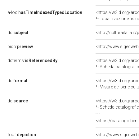
a-loc:
hasTimeIndexedTypedLocation
<https://w3id.org/ar
Localizzazione fisic
dc:
subject
<http://culturaitalia.
pico:
preview
dcterms:
isReferencedBy
<https://w3id.org/a
Scheda catalografi
dc:
format
<https://w3id.org/ar
Misure del bene cul
dc:
source
<https://w3id.org/a
Scheda catalografi
<https://catalogo.beni
foaf:
depiction