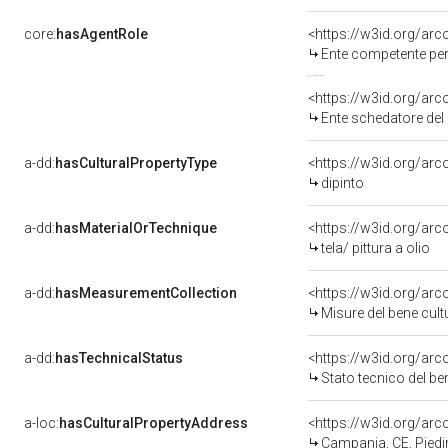
core:
hasAgentRole
<https://w3id.org/ar
Ente competente per tutela 
<https://w3id.org/ar
Ente schedatore del bene 
a-dd:
hasCulturalPropertyType
<https://w3id.org/a
dipinto
a-dd:
hasMaterialOrTechnique
<https://w3id.org/arco
tela/ pittura a olio
a-dd:
hasMeasurementCollection
<https://w3id.org/ar
Misure del bene cul
a-dd:
hasTechnicalStatus
<https://w3id.org/ar
Stato tecnico del b
a-loc:
hasCulturalPropertyAddress
<https://w3id.org/a
Campania, CE, Pied