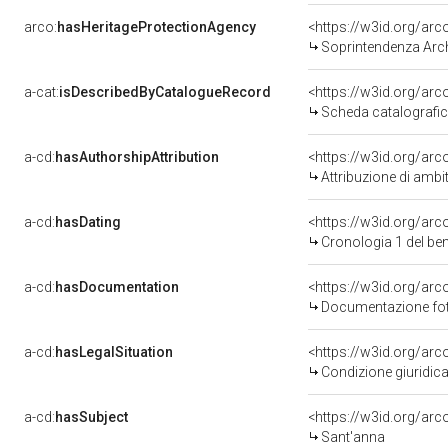
arco:
hasHeritageProtectionAgency
<https://w3id.org/a
Soprintendenza Arche
a-cat:
isDescribedByCatalogueRecord
<https://w3id.org/a
Scheda catalografi
a-cd:
hasAuthorshipAttribution
<https://w3id.org/arc
Attribuzione di ambi
a-cd:
hasDating
<https://w3id.org/ar
Cronologia 1 del b
a-cd:
hasDocumentation
Documentazione foto
a-cd:
hasLegalSituation
Condizione giuridica
a-cd:
hasSubject
<https://w3id.org/a
Sant'anna