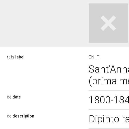
rdfs:
label
EN
IT
Sant'Anna
(prima m
1800-18
dc:
date
Dipinto r
dc:
description