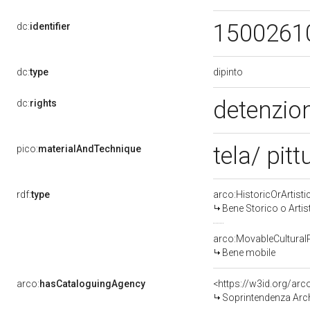
1500261
dc:
identifier
dipinto
dc:
type
detenzion
dc:
rights
tela/ pitt
pico:
materialAndTechnique
rdf:
type
arco:HistoricOrArtisti
Bene Storico o Artis
arco:MovableCultural
Bene mobile
arco:
hasCataloguingAgency
<https://w3id.org/a
Soprintendenza Arche