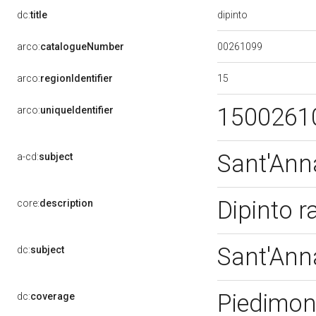
dipinto
dc:
title
00261099
arco:
catalogueNumber
15
arco:
regionIdentifier
1500261
arco:
uniqueIdentifier
Sant'An
a-cd:
subject
Dipinto r
core:
description
Sant'An
dc:
subject
Piedimon
dc:
coverage