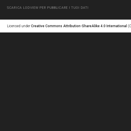
SCARICA LODVIEW PER PUBBLICARE I TUOI DATI
Licensed under
Creative Commons Attribution-ShareAlike 4.0 International
(C