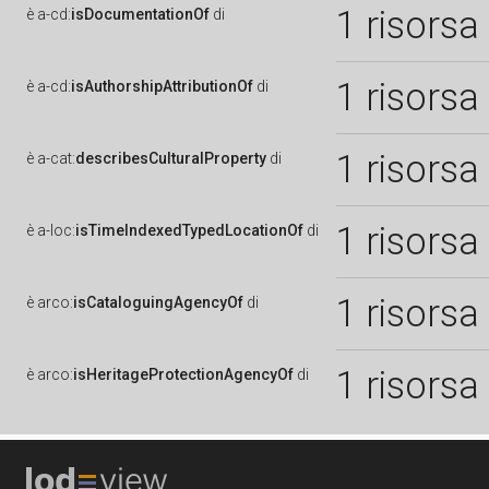
1 risorsa
è
a-cd:
isDocumentationOf
di
1 risorsa
è
a-cd:
isAuthorshipAttributionOf
di
1 risorsa
è
a-cat:
describesCulturalProperty
di
1 risorsa
è
a-loc:
isTimeIndexedTypedLocationOf
di
1 risorsa
è
arco:
isCataloguingAgencyOf
di
1 risorsa
è
arco:
isHeritageProtectionAgencyOf
di