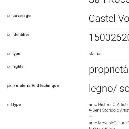
Castel V
dc:
coverage
1500262
dc:
identifier
statua
dc:
type
proprietà
dc:
rights
legno/ sc
pico:
materialAndTechnique
rdf:
type
arco:HistoricOrArtisti
Bene Storico o Artis
arco:MovableCultural
Bene mobile