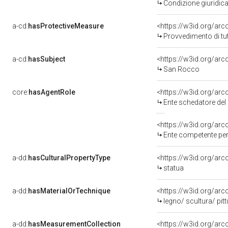
Condizione giuridica
a-cd:
hasProtectiveMeasure
<https://w3id.org/ar
Provvedimento di tut
a-cd:
hasSubject
<https://w3id.org/a
San Rocco
core:
hasAgentRole
<https://w3id.org/ar
Ente schedatore del bene 
<https://w3id.org/ar
Ente competente per tutela 
a-dd:
hasCulturalPropertyType
<https://w3id.org/a
statua
a-dd:
hasMaterialOrTechnique
<https://w3id.org/arc
legno/ scultura/ pitt
a-dd:
hasMeasurementCollection
<https://w3id.org/ar