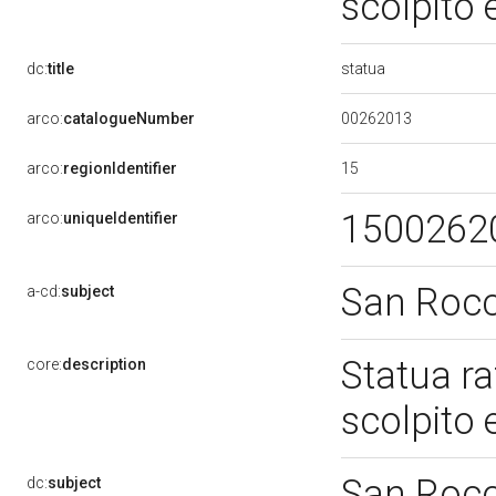
scolpito 
statua
dc:
title
00262013
arco:
catalogueNumber
15
arco:
regionIdentifier
1500262
arco:
uniqueIdentifier
San Roc
a-cd:
subject
Statua ra
core:
description
scolpito 
San Roc
dc:
subject