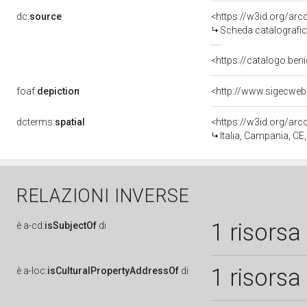
dc:
source
<https://w3id.org/a
Scheda catalografi
<https://catalogo.beni
foaf:
depiction
dcterms:
spatial
<https://w3id.org/a
Italia, Campania, CE
RELAZIONI INVERSE
1 risorsa
è
a-cd:
isSubjectOf
di
1 risorsa
è
a-loc:
isCulturalPropertyAddressOf
di