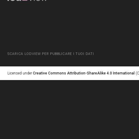
SCARICA LODVIEW PER PUBBLICARE I TUOI DATI
Licensed under
Creative Commons Attribution-ShareAlike 4.0 International
(C