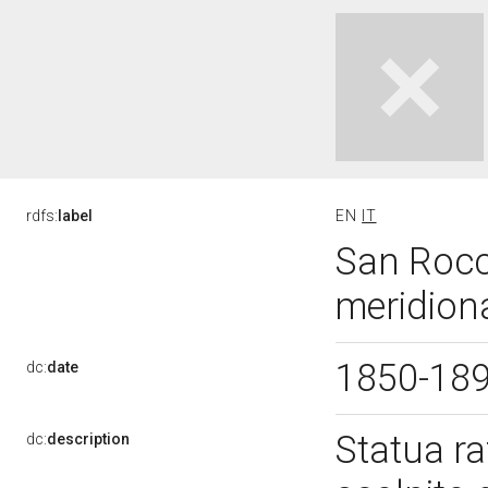
rdfs:
label
EN
IT
San Rocco
meridion
1850-18
dc:
date
Statua ra
dc:
description