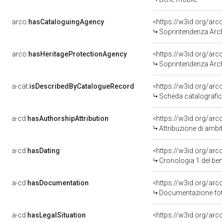
arco:
hasCataloguingAgency
<https://w3id.org/a
Soprintendenza Arche
arco:
hasHeritageProtectionAgency
<https://w3id.org/a
Soprintendenza Arche
a-cat:
isDescribedByCatalogueRecord
<https://w3id.org/a
Scheda catalografi
a-cd:
hasAuthorshipAttribution
<https://w3id.org/arc
Attribuzione di ambi
a-cd:
hasDating
<https://w3id.org/ar
Cronologia 1 del b
a-cd:
hasDocumentation
Documentazione foto
a-cd:
hasLegalSituation