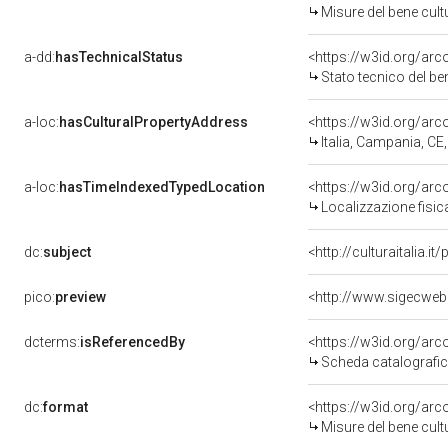
Misure del bene cul
a-dd:
hasTechnicalStatus
<https://w3id.org/ar
Stato tecnico del b
a-loc:
hasCulturalPropertyAddress
<https://w3id.org/a
Italia, Campania, CE
a-loc:
hasTimeIndexedTypedLocation
<https://w3id.org/ar
Localizzazione fisic
dc:
subject
<http://culturaitalia.
pico:
preview
dcterms:
isReferencedBy
<https://w3id.org/a
Scheda catalografi
dc:
format
<https://w3id.org/ar
Misure del bene cul