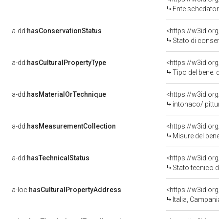
Ente schedatore del 
a-dd:
hasConservationStatus
<https://w3id.o
Stato di conse
a-dd:
hasCulturalPropertyType
<https://w3id.o
Tipo del bene: 
a-dd:
hasMaterialOrTechnique
<https://w3id.or
intonaco/ pittu
a-dd:
hasMeasurementCollection
<https://w3id.o
Misure del ben
a-dd:
hasTechnicalStatus
<https://w3id.or
Stato tecnico 
a-loc:
hasCulturalPropertyAddress
<https://w3id.
Italia, Campan