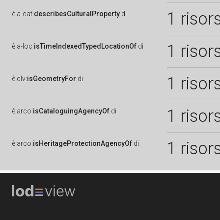
1 risor
è
a-cat:
describesCulturalProperty
di
1 risor
è
a-loc:
isTimeIndexedTypedLocationOf
di
1 risor
è
clv:
isGeometryFor
di
1 risor
è
arco:
isCataloguingAgencyOf
di
1 risor
è
arco:
isHeritageProtectionAgencyOf
di