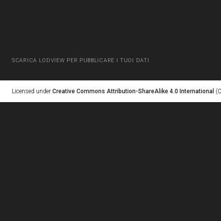
SCARICA LODVIEW PER PUBBLICARE I TUOI DATI
Licensed under
Creative Commons Attribution-ShareAlike 4.0 International
(C