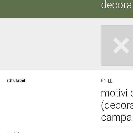
decorat
rdfs:
label
EN
IT
motivi 
(decora
campano