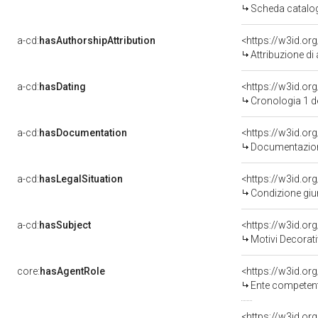
Scheda catalo
a-cd:
hasAuthorshipAttribution
Attribuzione di
a-cd:
hasDating
<https://w3id.o
Cronologia 1 
a-cd:
hasDocumentation
Documentazione
a-cd:
hasLegalSituation
Condizione giur
a-cd:
hasSubject
<https://w3id.o
Motivi Decorati
core:
hasAgentRole
<https://w3id.o
Ente competente per tu
<https://w3id.o