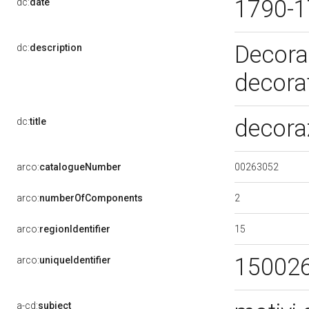
1790-
dc:
date
Decoraz
dc:
description
decorat
decoraz
dc:
title
00263052
arco:
catalogueNumber
2
arco:
numberOfComponents
15
arco:
regionIdentifier
15002
arco:
uniqueIdentifier
a-cd:
subject