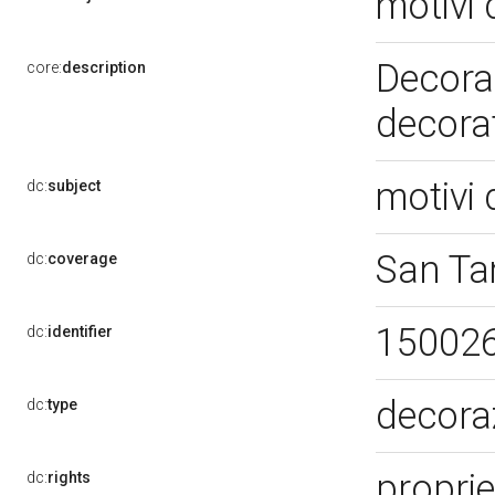
motivi 
Decoraz
core:
description
decorat
motivi 
dc:
subject
San T
dc:
coverage
15002
dc:
identifier
decora
dc:
type
proprie
dc:
rights