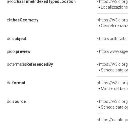
a-loc:
hasTimeIndexedTypedLocation
<https://w3id.o
Localizzazione 
clv:
hasGeometry
<https://w3id.o
Georeferenziaz
dc:
subject
<http://culturait
pico:
preview
dcterms:
isReferencedBy
<https://w3id.o
Scheda catalo
dc:
format
<https://w3id.o
Misure del ben
dc:
source
<https://w3id.o
Scheda catalo
<https://catalogo