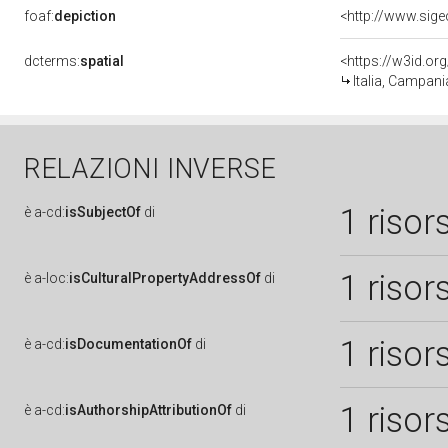
foaf:
depiction
dcterms:
spatial
<https://w3id.
Italia, Campan
RELAZIONI INVERSE
1 risor
è
a-cd:
isSubjectOf
di
1 risor
è
a-loc:
isCulturalPropertyAddressOf
di
1 risor
è
a-cd:
isDocumentationOf
di
1 risor
è
a-cd:
isAuthorshipAttributionOf
di