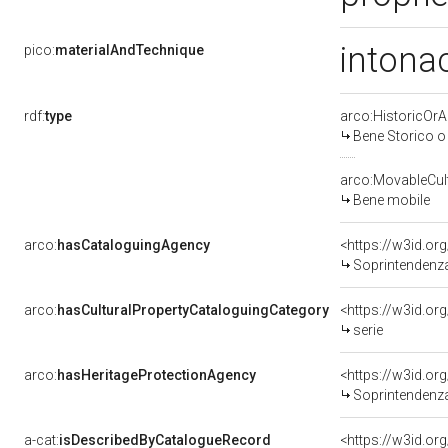
intonac
pico:
materialAndTechnique
rdf:
type
arco:HistoricOrAr
Bene Storico o 
arco:MovableCult
Bene mobile
arco:
hasCataloguingAgency
<https://w3id.o
Soprintendenza 
arco:
hasCulturalPropertyCataloguingCategory
<https://w3id.or
serie
arco:
hasHeritageProtectionAgency
<https://w3id.o
Soprintendenza 
a-cat:
isDescribedByCatalogueRecord
<https://w3id.o