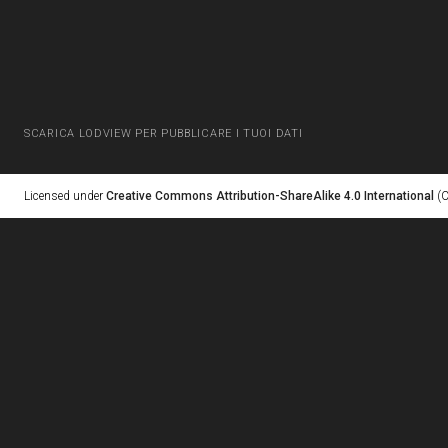
SCARICA LODVIEW PER PUBBLICARE I TUOI DATI
Licensed under
Creative Commons Attribution-ShareAlike 4.0 International
(C