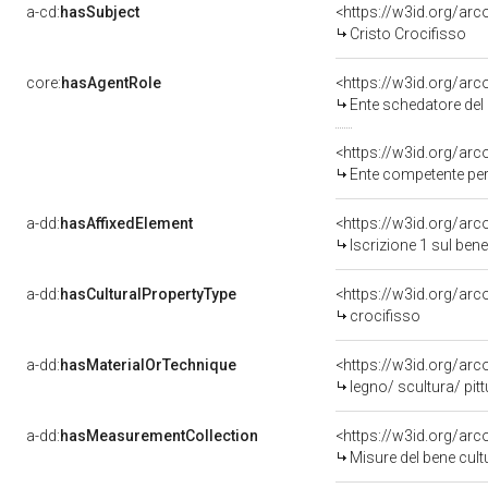
a-cd:
hasSubject
<https://w3id.org/a
Cristo Crocifisso
core:
hasAgentRole
<https://w3id.org/ar
Ente schedatore del bene 
<https://w3id.org/ar
Ente competente per tutela 
a-dd:
hasAffixedElement
<https://w3id.org/arc
Iscrizione 1 sul be
a-dd:
hasCulturalPropertyType
<https://w3id.org/a
crocifisso
a-dd:
hasMaterialOrTechnique
<https://w3id.org/arc
legno/ scultura/ pit
a-dd:
hasMeasurementCollection
<https://w3id.org/ar
Misure del bene cul