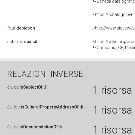
Scheda catalografi
<https://catalogo.beni
foaf:
depiction
dcterms:
spatial
<https://w3id.org/a
Campania, CE, Pied
RELAZIONI INVERSE
1 risorsa
è
a-cd:
isSubjectOf
di
1 risorsa
è
a-loc:
isCulturalPropertyAddressOf
di
1 risorsa
è
a-cd:
isDocumentationOf
di