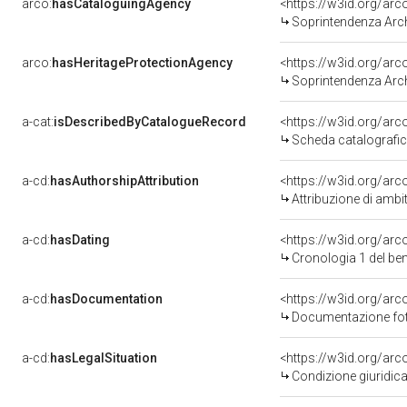
arco:
hasCataloguingAgency
<https://w3id.org/a
Soprintendenza Arche
arco:
hasHeritageProtectionAgency
<https://w3id.org/a
Soprintendenza Arche
a-cat:
isDescribedByCatalogueRecord
<https://w3id.org/a
Scheda catalografi
a-cd:
hasAuthorshipAttribution
<https://w3id.org/arc
Attribuzione di ambi
a-cd:
hasDating
<https://w3id.org/ar
Cronologia 1 del b
a-cd:
hasDocumentation
Documentazione foto
a-cd:
hasLegalSituation
Condizione giuridica