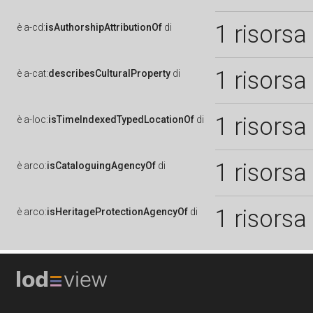
1 risorsa
è
a-cd:
isAuthorshipAttributionOf
di
1 risorsa
è
a-cat:
describesCulturalProperty
di
1 risorsa
è
a-loc:
isTimeIndexedTypedLocationOf
di
1 risorsa
è
arco:
isCataloguingAgencyOf
di
1 risorsa
è
arco:
isHeritageProtectionAgencyOf
di