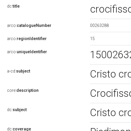
crocifis
dc:
title
00263288
arco:
catalogueNumber
15
arco:
regionIdentifier
1500263
arco:
uniqueIdentifier
Cristo cr
a-cd:
subject
Crocifis
core:
description
Cristo cr
dc:
subject
dc:
coverage