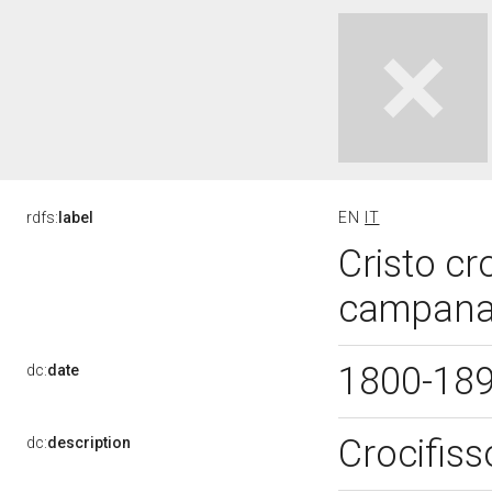
rdfs:
label
EN
IT
Cristo cr
campana 
1800-18
dc:
date
Crocifis
dc:
description