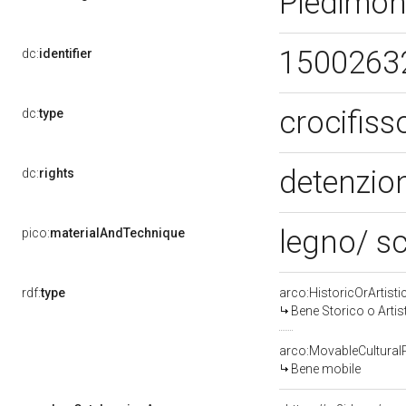
Piedimon
1500263
dc:
identifier
crocifis
dc:
type
detenzion
dc:
rights
legno/ sc
pico:
materialAndTechnique
rdf:
type
arco:HistoricOrArtisti
Bene Storico o Artis
arco:MovableCultural
Bene mobile