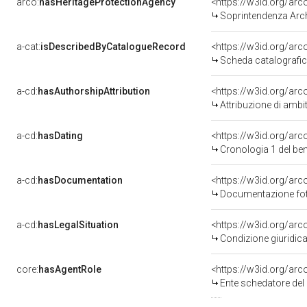
arco:
hasHeritageProtectionAgency
<https://w3id.org/a
Soprintendenza Arche
a-cat:
isDescribedByCatalogueRecord
<https://w3id.org/a
Scheda catalografi
a-cd:
hasAuthorshipAttribution
<https://w3id.org/arc
Attribuzione di ambi
a-cd:
hasDating
<https://w3id.org/ar
Cronologia 1 del b
a-cd:
hasDocumentation
Documentazione foto
a-cd:
hasLegalSituation
Condizione giuridica
core:
hasAgentRole
<https://w3id.org/ar
Ente schedatore del bene 