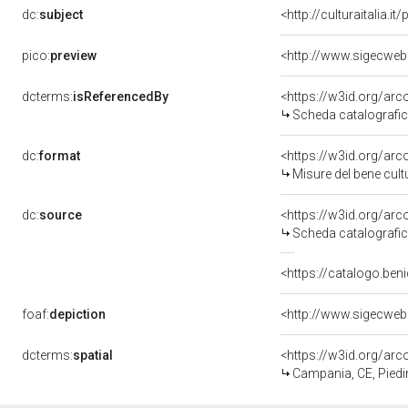
dc:
subject
<http://culturaitalia.
pico:
preview
dcterms:
isReferencedBy
<https://w3id.org/a
Scheda catalografi
dc:
format
<https://w3id.org/ar
Misure del bene cul
dc:
source
<https://w3id.org/a
Scheda catalografi
<https://catalogo.beni
foaf:
depiction
dcterms:
spatial
<https://w3id.org/a
Campania, CE, Pied