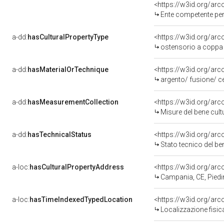
<https://w3id.org/ar
Ente competente per tutela 
a-dd:
hasCulturalPropertyType
<https://w3id.org/a
ostensorio a coppa
a-dd:
hasMaterialOrTechnique
<https://w3id.org/arc
argento/ fusione/ ce
a-dd:
hasMeasurementCollection
<https://w3id.org/ar
Misure del bene cul
a-dd:
hasTechnicalStatus
<https://w3id.org/ar
Stato tecnico del b
a-loc:
hasCulturalPropertyAddress
<https://w3id.org/a
Campania, CE, Pied
a-loc:
hasTimeIndexedTypedLocation
<https://w3id.org/ar
Localizzazione fisic