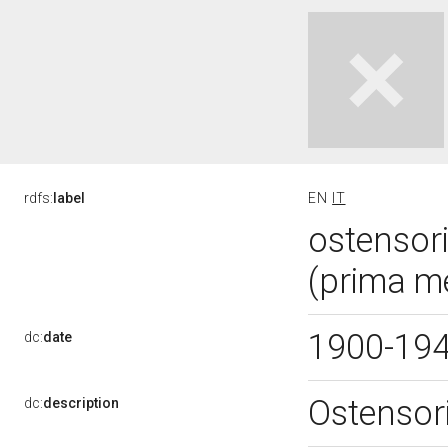
rdfs:
label
EN
IT
ostensor
(prima m
1900-19
dc:
date
Ostensor
dc:
description