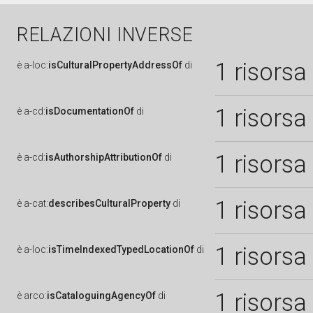
RELAZIONI INVERSE
1 risorsa
è
a-loc:
isCulturalPropertyAddressOf
di
1 risorsa
è
a-cd:
isDocumentationOf
di
1 risorsa
è
a-cd:
isAuthorshipAttributionOf
di
1 risorsa
è
a-cat:
describesCulturalProperty
di
1 risorsa
è
a-loc:
isTimeIndexedTypedLocationOf
di
1 risorsa
è
arco:
isCataloguingAgencyOf
di