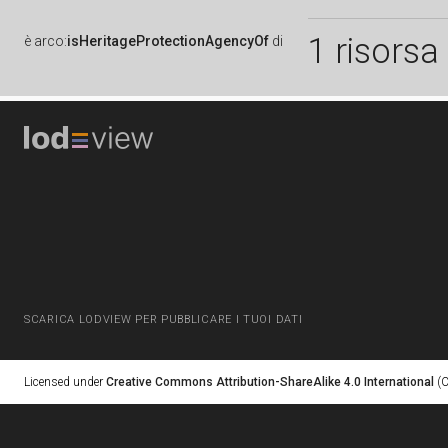
1 risorsa
è
arco:
isHeritageProtectionAgencyOf
di
SCARICA LODVIEW PER PUBBLICARE I TUOI DATI
Licensed under
Creative Commons Attribution-ShareAlike 4.0 International
(C