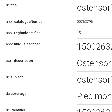
ostensor
dc:
title
00263296
arco:
catalogueNumber
15
arco:
regionIdentifier
1500263
arco:
uniqueIdentifier
Ostensor
core:
description
ostensor
dc:
subject
Piedimon
dc:
coverage
dc:
identifier