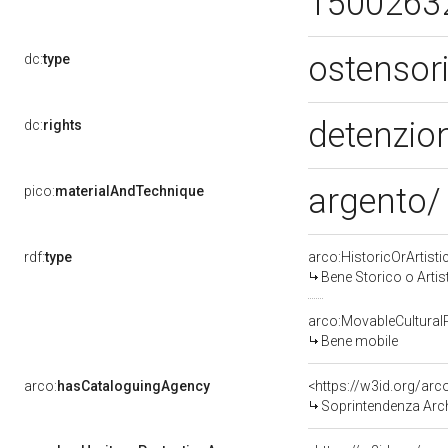
1500263
ostensor
dc:
type
detenzion
dc:
rights
argento/ 
pico:
materialAndTechnique
rdf:
type
arco:HistoricOrArtisti
Bene Storico o Artis
arco:MovableCultural
Bene mobile
arco:
hasCataloguingAgency
<https://w3id.org/a
Soprintendenza Arche