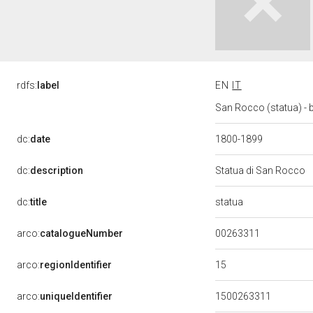
rdfs:
label
EN
IT
San Rocco (statua) - 
dc:
date
1800-1899
dc:
description
Statua di San Rocco
statua
dc:
title
00263311
arco:
catalogueNumber
15
arco:
regionIdentifier
arco:
uniqueIdentifier
1500263311