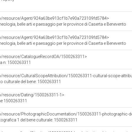
rco/resource/Agent/924a63be913cf1b7e90a723109fd5784>
ologia, belle arti e paesaggio per le province di Caserta e Benevento
rco/resource/Agent/924a63be913cf1b7e90a723109fd5784>
ologia, belle arti e paesaggio per le province di Caserta e Benevento
rco/resource/CatalogueRecordOA/1500263311>
ca n: 1500263311
o/resource/CulturalScopeAttribution/1500263311-cultural-scope-attrib
to culturale del bene: 1500263311
co/resource/Dating/1500263311-1>
ene 1500263311
rco/resource/PhotographicDocumentation/1500263311-photographic-d
grafica 1 del bene culturale: 1500263311