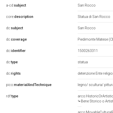
a-cd:
subject
San Rocco
core:
description
Statua di San Rocco
dc:
subject
San Rocco
dc:
coverage
Piedimonte Matese (C
dc:
identifier
1500263311
statua
dc:
type
dc:
rights
detenzione Ente religi
pico:
materialAndTechnique
legno/ scultura/ pittu
rdf:
type
arco:HistoricOrArtisti
Bene Storico o Artis
arco:MovableCultural