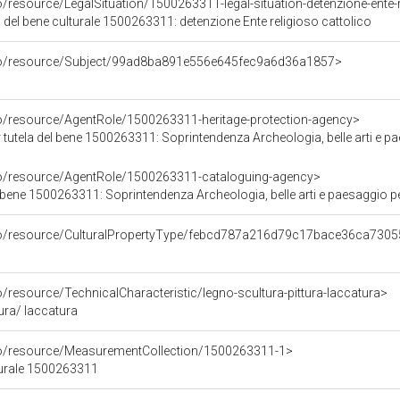
o/resource/LegalSituation/1500263311-legal-situation-detenzione-ente-r
 del bene culturale 1500263311: detenzione Ente religioso cattolico
rco/resource/Subject/99ad8ba891e556e645fec9a6d36a1857>
co/resource/AgentRole/1500263311-heritage-protection-agency>
tutela del bene 1500263311: Soprintendenza Archeologia, belle arti e pa
co/resource/AgentRole/1500263311-cataloguing-agency>
bene 1500263311: Soprintendenza Archeologia, belle arti e paesaggio pe
rco/resource/CulturalPropertyType/febcd787a216d79c17bace36ca730
o/resource/TechnicalCharacteristic/legno-scultura-pittura-laccatura>
tura/ laccatura
co/resource/MeasurementCollection/1500263311-1>
turale 1500263311