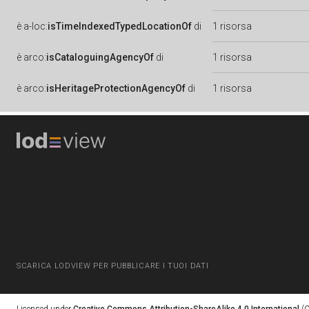
è
a-loc:
isTimeIndexedTypedLocationOf
di
1 risorsa
è
arco:
isCataloguingAgencyOf
di
1 risorsa
è
arco:
isHeritageProtectionAgencyOf
di
1 risorsa
SCARICA LODVIEW PER PUBBLICARE I TUOI DATI