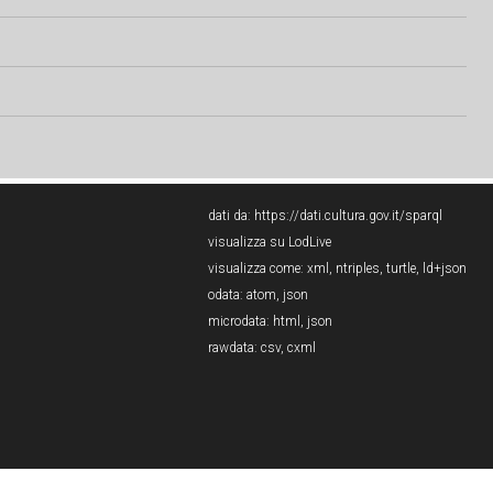
dati da:
https://dati.cultura.gov.it/sparql
visualizza su LodLive
visualizza come:
xml
,
ntriples
,
turtle
,
ld+json
odata:
atom
,
json
microdata:
html
,
json
rawdata:
csv
,
cxml