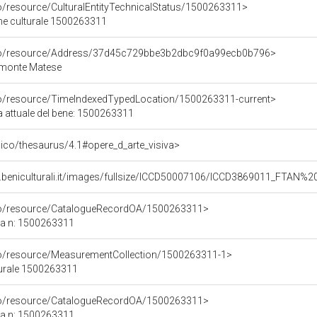
co/resource/CulturalEntityTechnicalStatus/1500263311>
ene culturale 1500263311
rco/resource/Address/37d45c729bbe3b2dbc9f0a99ecb0b796>
imonte Matese
co/resource/TimeIndexedTypedLocation/1500263311-current>
a attuale del bene: 1500263311
it/pico/thesaurus/4.1#opere_d_arte_visiva>
.beniculturali.it/images/fullsize/ICCD50007106/ICCD3869011_FTAN%2
rco/resource/CatalogueRecordOA/1500263311>
ca n: 1500263311
co/resource/MeasurementCollection/1500263311-1>
turale 1500263311
rco/resource/CatalogueRecordOA/1500263311>
ca n: 1500263311