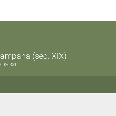
campana (sec. XIX)
1500263311