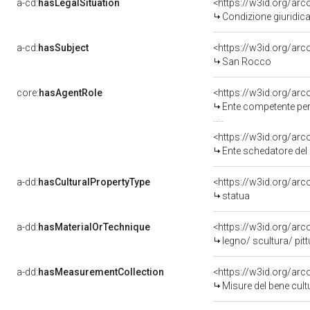
a-cd:
hasLegalSituation
<https://w3id.org/arc
Condizione giuridica
a-cd:
hasSubject
<https://w3id.org/a
San Rocco
core:
hasAgentRole
<https://w3id.org/ar
Ente competente per 
<https://w3id.org/ar
Ente schedatore del 
a-dd:
hasCulturalPropertyType
<https://w3id.org/a
statua
a-dd:
hasMaterialOrTechnique
<https://w3id.org/arc
legno/ scultura/ pit
a-dd:
hasMeasurementCollection
<https://w3id.org/ar
Misure del bene cul