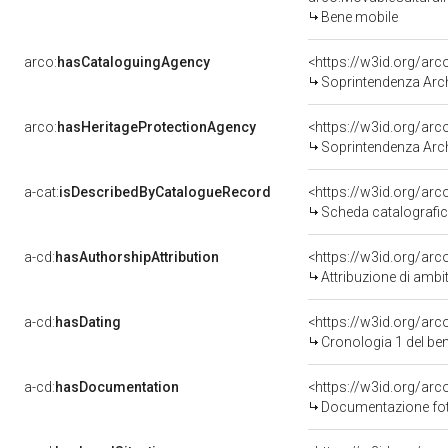
Bene mobile
arco:
hasCataloguingAgency
<https://w3id.org/a
Soprintendenza Arche
arco:
hasHeritageProtectionAgency
<https://w3id.org/a
Soprintendenza Arche
a-cat:
isDescribedByCatalogueRecord
<https://w3id.org/a
Scheda catalografi
a-cd:
hasAuthorshipAttribution
<https://w3id.org/arc
Attribuzione di ambi
a-cd:
hasDating
<https://w3id.org/ar
Cronologia 1 del b
a-cd:
hasDocumentation
<https://w3id.org/a
Documentazione foto