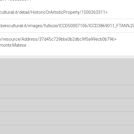
culturali.it/detail/HistoricOrArtisticProperty/1500263311>
.beniculturali.it/images/fullsize/ICCD50007106/ICCD3869011_FTAN%2
rco/resource/Address/37d45c729bbe3b2dbc9f0a99ecb0b796>
imonte Matese