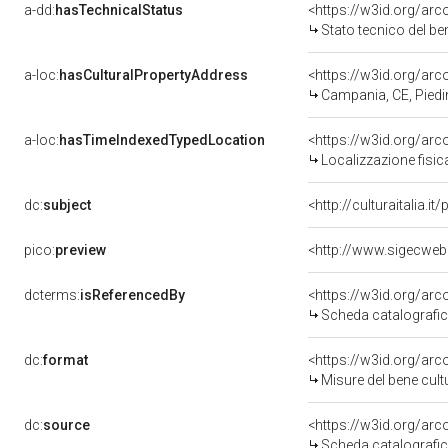
a-dd:
hasTechnicalStatus
<https://w3id.org/ar
Stato tecnico del b
a-loc:
hasCulturalPropertyAddress
<https://w3id.org/a
Campania, CE, Pied
a-loc:
hasTimeIndexedTypedLocation
<https://w3id.org/ar
Localizzazione fisic
dc:
subject
<http://culturaitalia.
pico:
preview
<http://www.sigecweb
dcterms:
isReferencedBy
<https://w3id.org/a
Scheda catalografi
dc:
format
<https://w3id.org/ar
Misure del bene cul
dc:
source
<https://w3id.org/a
Scheda catalografi