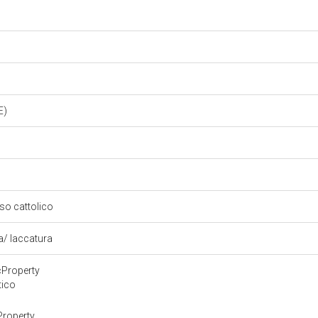
E)
oso cattolico
ra/ laccatura
cProperty
tico
Property