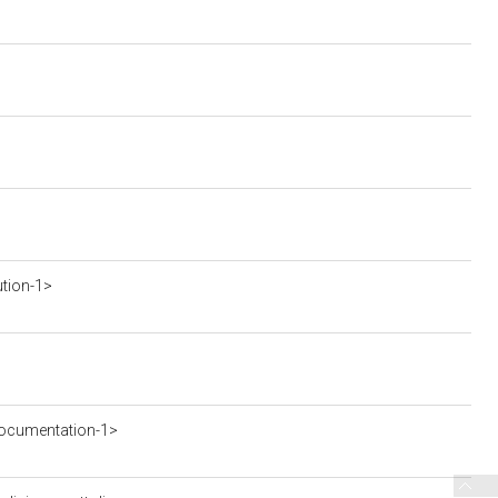
ution-1>
ocumentation-1>