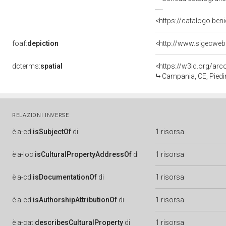
<https://catalogo.beni
foaf:
depiction
<http://www.sigecweb
dcterms:
spatial
<https://w3id.org/a
Campania, CE, Pied
RELAZIONI INVERSE
è
a-cd:
isSubjectOf
di
1 risorsa
è
a-loc:
isCulturalPropertyAddressOf
di
1 risorsa
è
a-cd:
isDocumentationOf
di
1 risorsa
è
a-cd:
isAuthorshipAttributionOf
di
1 risorsa
è
a-cat:
describesCulturalProperty
di
1 risorsa