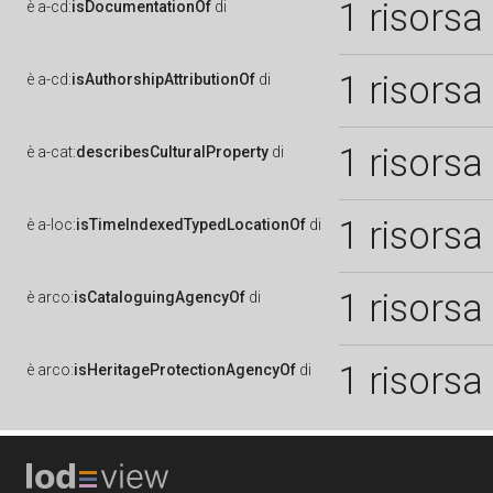
1 risorsa
è
a-cd:
isDocumentationOf
di
1 risorsa
è
a-cd:
isAuthorshipAttributionOf
di
1 risorsa
è
a-cat:
describesCulturalProperty
di
1 risorsa
è
a-loc:
isTimeIndexedTypedLocationOf
di
1 risorsa
è
arco:
isCataloguingAgencyOf
di
1 risorsa
è
arco:
isHeritageProtectionAgencyOf
di