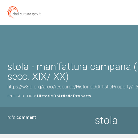
stola - manifattura campana (f
secc. XIX/ XX)
https://w3id.org/arco/resource/HistoricOrArtisticProperty/
HistoricOrArtisticProperty
ENTITÀ DI TIPO:
stola
rdfs:
comment