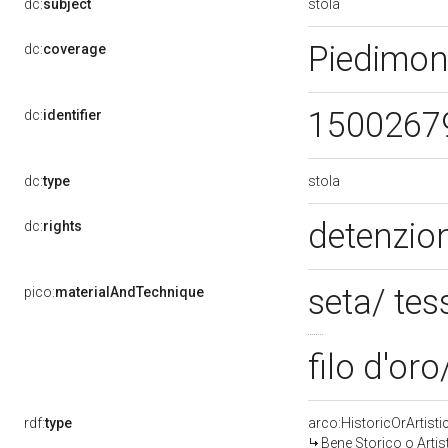
stola
dc:
subject
Piedimon
dc:
coverage
1500267
dc:
identifier
stola
dc:
type
detenzion
dc:
rights
seta/ te
pico:
materialAndTechnique
filo d'or
rdf:
type
arco:HistoricOrArtisti
Bene Storico o Artis