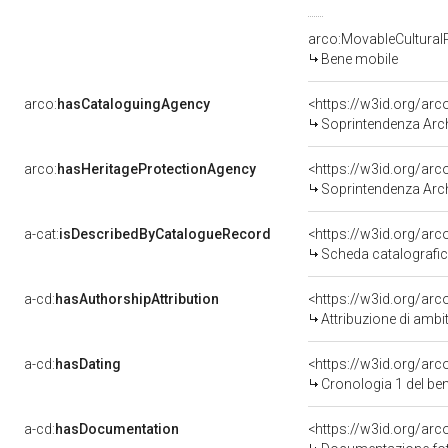
arco:MovableCultural
Bene mobile
arco:
hasCataloguingAgency
<https://w3id.org/a
Soprintendenza Arche
arco:
hasHeritageProtectionAgency
<https://w3id.org/a
Soprintendenza Arche
a-cat:
isDescribedByCatalogueRecord
<https://w3id.org/a
Scheda catalografi
a-cd:
hasAuthorshipAttribution
<https://w3id.org/arc
Attribuzione di ambi
a-cd:
hasDating
<https://w3id.org/ar
Cronologia 1 del b
a-cd:
hasDocumentation