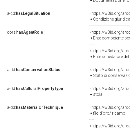
Documentazione foto
a-cd:
hasLegalSituation
Condizione giuridica
core:
hasAgentRole
<https://w3id.org/ar
Ente competente per tutela 
<https://w3id.org/ar
Ente schedatore del bene 
a-dd:
hasConservationStatus
<https://w3id.org/ar
Stato di conservazi
a-dd:
hasCulturalPropertyType
<https://w3id.org/a
stola
a-dd:
hasMaterialOrTechnique
<https://w3id.org/arc
filo d'oro/ ricamo
<https://w3id.org/arc