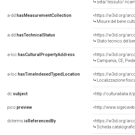
seta/ tessuto/ rica
a-dd:
hasMeasurementCollection
<https://w3id.org/ar
Misure del bene cul
a-dd:
hasTechnicalStatus
<https://w3id.org/ar
Stato tecnico del b
a-loc:
hasCulturalPropertyAddress
<https://w3id.org/a
Campania, CE, Pied
a-loc:
hasTimeIndexedTypedLocation
<https://w3id.org/ar
Localizzazione fisic
dc:
subject
<http://culturaitalia.
pico:
preview
dcterms:
isReferencedBy
<https://w3id.org/a
Scheda catalografi