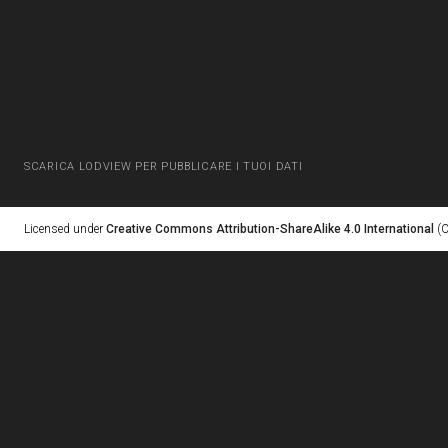
SCARICA LODVIEW PER PUBBLICARE I TUOI DATI
Licensed under
Creative Commons Attribution-ShareAlike 4.0 International
(C