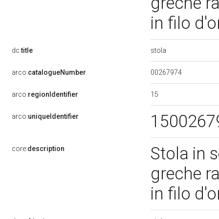
greche ra
in filo d'
stola
dc:
title
00267974
arco:
catalogueNumber
15
arco:
regionIdentifier
1500267
arco:
uniqueIdentifier
Stola in 
core:
description
greche ra
in filo d'