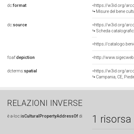
dc:
format
<https://w3id.org/ar
Misure del bene cul
dc:
source
<https://w3id.org/a
Scheda catalografi
<https://catalogo.beni
foaf:
depiction
dcterms:
spatial
<https://w3id.org/a
Campania, CE, Pied
RELAZIONI INVERSE
1 risorsa
è
a-loc:
isCulturalPropertyAddressOf
di