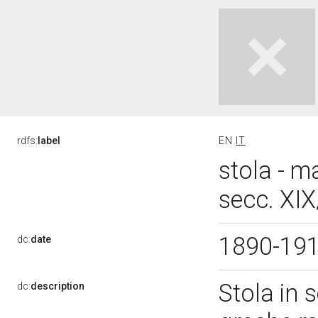
rdfs:
label
EN
IT
stola - m
secc. XI
1890-19
dc:
date
Stola in 
dc:
description