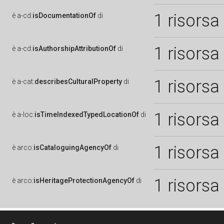
1 risorsa
è
a-cd:
isDocumentationOf
di
1 risorsa
è
a-cd:
isAuthorshipAttributionOf
di
1 risorsa
è
a-cat:
describesCulturalProperty
di
1 risorsa
è
a-loc:
isTimeIndexedTypedLocationOf
di
1 risorsa
è
arco:
isCataloguingAgencyOf
di
1 risorsa
è
arco:
isHeritageProtectionAgencyOf
di