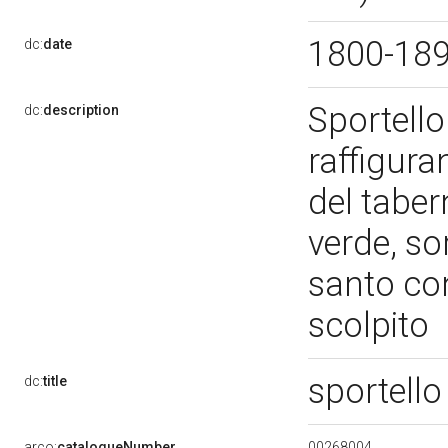
1800-18
dc:
date
Sportello
dc:
description
raffigura
del taber
verde, so
santo con
scolpito
sportello
dc:
title
00268004
arco:
catalogueNumber