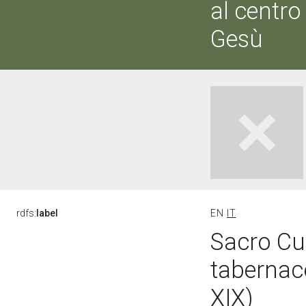
al centro
Gesù
rdfs:
label
EN
IT
Sacro Cuo
tabernaco
XIX)