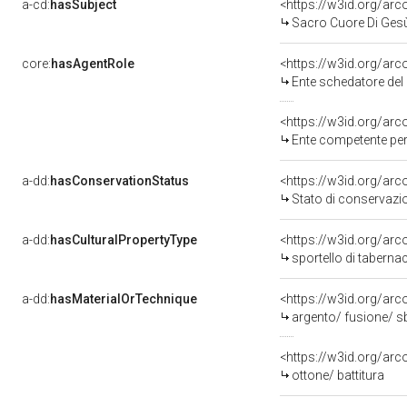
a-cd:
hasSubject
<https://w3id.org/a
Sacro Cuore Di Ges
core:
hasAgentRole
<https://w3id.org/ar
Ente schedatore del bene 1
<https://w3id.org/ar
Ente competente per tutela d
a-dd:
hasConservationStatus
<https://w3id.org/ar
Stato di conservazi
a-dd:
hasCulturalPropertyType
<https://w3id.org/a
sportello di taberna
a-dd:
hasMaterialOrTechnique
<https://w3id.org/arc
argento/ fusione/ s
<https://w3id.org/arc
ottone/ battitura