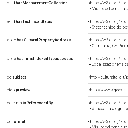
a-dd:
hasMeasurementCollection
<https://w3id.org/ar
Misure del bene cul
a-dd:
hasTechnicalStatus
<https://w3id.org/ar
Stato tecnico del b
a-loc:
hasCulturalPropertyAddress
<https://w3id.org/a
Campania, CE, Pied
a-loc:
hasTimeIndexedTypedLocation
<https://w3id.org/ar
Localizzazione fisic
dc:
subject
<http://culturaitalia.
pico:
preview
dcterms:
isReferencedBy
<https://w3id.org/a
Scheda catalografi
dc:
format
<https://w3id.org/ar
Misure del bene cul