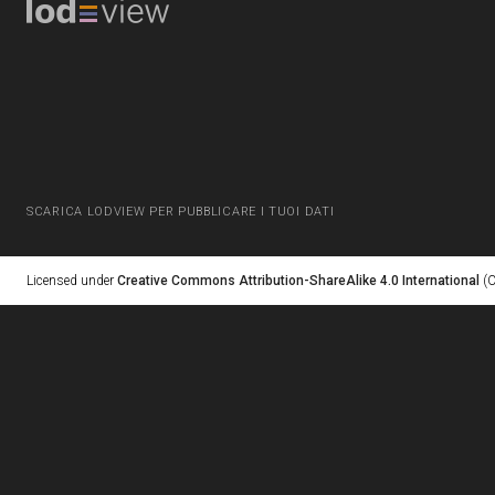
SCARICA LODVIEW PER PUBBLICARE I TUOI DATI
Licensed under
Creative Commons Attribution-ShareAlike 4.0 International
(C