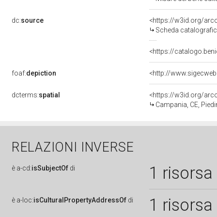
dc:
source
<https://w3id.org/a
Scheda catalografi
<https://catalogo.beni
foaf:
depiction
dcterms:
spatial
<https://w3id.org/a
Campania, CE, Pied
RELAZIONI INVERSE
1 risorsa
è
a-cd:
isSubjectOf
di
1 risorsa
è
a-loc:
isCulturalPropertyAddressOf
di