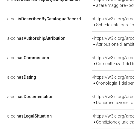
altare maggiore - bo
a-cat:
isDescribedByCatalogueRecord
<https://w3id.org/a
Scheda catalografi
a-cd:
hasAuthorshipAttribution
<https://w3id.org/arc
Attribuzione di ambi
a-cd:
hasCommission
<https://w3id.org/a
Committenza 1 del 
a-cd:
hasDating
<https://w3id.org/ar
Cronologia 1 del b
a-cd:
hasDocumentation
Documentazione foto
a-cd:
hasLegalSituation
Condizione giuridica