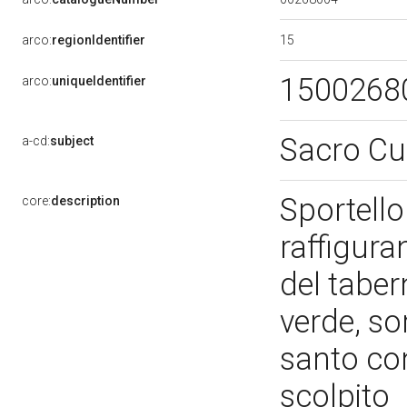
15
arco:
regionIdentifier
1500268
arco:
uniqueIdentifier
Sacro Cu
a-cd:
subject
Sportello
core:
description
raffigura
del taber
verde, so
santo con
scolpito