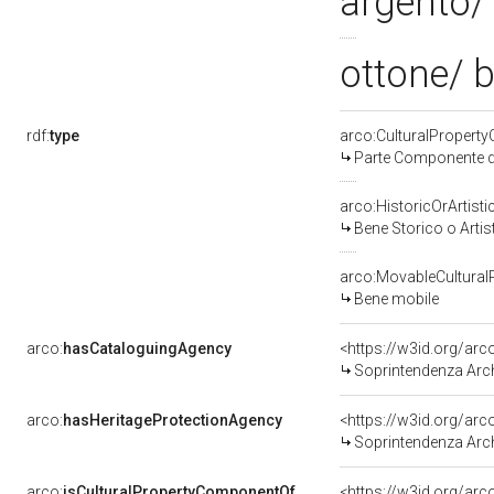
argento/
ottone/ b
rdf:
type
arco:CulturalPropert
Parte Componente di
arco:HistoricOrArtisti
Bene Storico o Artis
arco:MovableCultural
Bene mobile
arco:
hasCataloguingAgency
<https://w3id.org/a
Soprintendenza Arche
arco:
hasHeritageProtectionAgency
<https://w3id.org/a
Soprintendenza Arche
arco:
isCulturalPropertyComponentOf
<https://w3id.org/ar