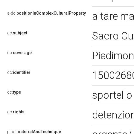
altare ma
a-dd:
positionInComplexCulturalProperty
Sacro Cu
dc:
subject
Piedimon
dc:
coverage
1500268
dc:
identifier
sportello
dc:
type
detenzion
dc:
rights
pico:
materialAndTechnique