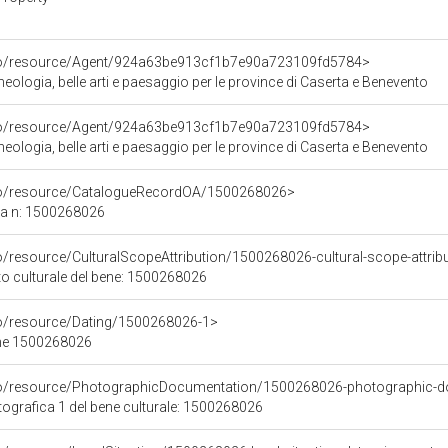
rco/resource/Agent/924a63be913cf1b7e90a723109fd5784>
ologia, belle arti e paesaggio per le province di Caserta e Benevento
rco/resource/Agent/924a63be913cf1b7e90a723109fd5784>
ologia, belle arti e paesaggio per le province di Caserta e Benevento
rco/resource/CatalogueRecordOA/1500268026>
ca n: 1500268026
o/resource/CulturalScopeAttribution/1500268026-cultural-scope-attrib
to culturale del bene: 1500268026
co/resource/Dating/1500268026-1>
ene 1500268026
rco/resource/PhotographicDocumentation/1500268026-photographic-d
grafica 1 del bene culturale: 1500268026