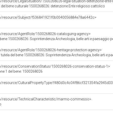
o/resource/LegalSituation/1500268026-legal-situation-detenzione-ente-r
 del bene culturale 1500268026: detenzione Ente religioso cattolico
rco/resource/Subject/f536841921f0b0040056884e78a6442c>
co/resource/AgentRole/1500268026-cataloguing-agency>
bene 1500268026: Soprintendenza Archeologia, belle arti e paesaggio pe
co/resource/AgentRole/1500268026-heritage-protection-agency>
tutela del bene 1500268026: Soprintendenza Archeologia, belle arti e pa
co/resource/ConservationStatus/1500268026-conservation-status-1>
one 1 del bene: 1500268026
rco/resource/CulturalPropertyType/f480d3c4c04f86cf321354fa2945d3
rco/resource/TechnicalCharacteristic/marmo-commesso>
o