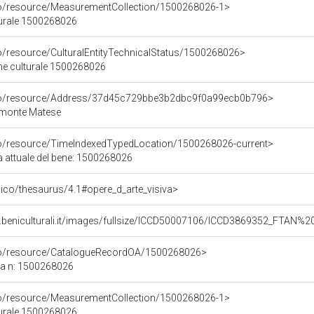
co/resource/MeasurementCollection/1500268026-1>
turale 1500268026
co/resource/CulturalEntityTechnicalStatus/1500268026>
ene culturale 1500268026
rco/resource/Address/37d45c729bbe3b2dbc9f0a99ecb0b796>
imonte Matese
co/resource/TimeIndexedTypedLocation/1500268026-current>
a attuale del bene: 1500268026
it/pico/thesaurus/4.1#opere_d_arte_visiva>
.beniculturali.it/images/fullsize/ICCD50007106/ICCD3869352_FTAN%2
rco/resource/CatalogueRecordOA/1500268026>
ca n: 1500268026
co/resource/MeasurementCollection/1500268026-1>
turale 1500268026