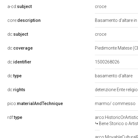
croce
a-cd:
subject
core:
description
Basamento d'altare in 
croce
dc:
subject
dc:
coverage
Piedimonte Matese (C
dc:
identifier
1500268026
dc:
type
basamento d'altare
dc:
rights
detenzione Ente religi
pico:
materialAndTechnique
marmo/ commesso
rdf:
type
arco:HistoricOrArtisti
Bene Storico o Artis
arco:MovableCultural