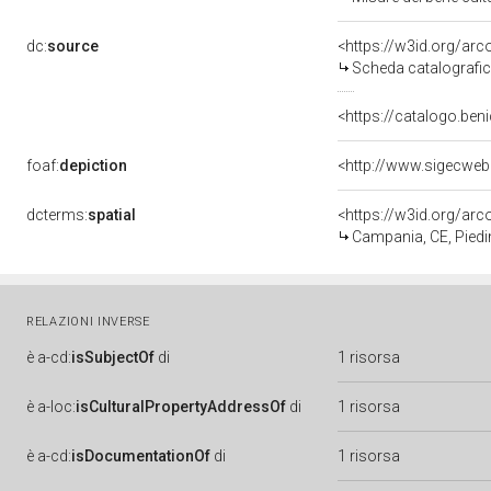
dc:
source
<https://w3id.org/a
Scheda catalografi
<https://catalogo.beni
foaf:
depiction
<http://www.sigecweb
dcterms:
spatial
<https://w3id.org/a
Campania, CE, Pied
RELAZIONI INVERSE
è
a-cd:
isSubjectOf
di
1 risorsa
è
a-loc:
isCulturalPropertyAddressOf
di
1 risorsa
è
a-cd:
isDocumentationOf
di
1 risorsa