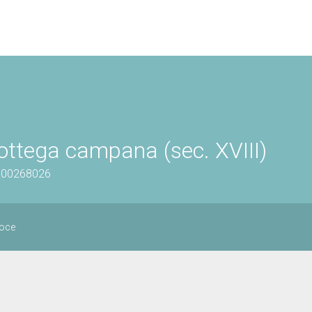
bottega campana (sec. XVIII)
1500268026
roce