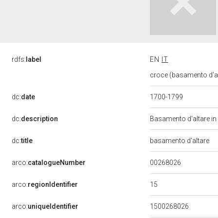
rdfs:
label
EN
IT
croce (basamento d'al
dc:
date
1700-1799
dc:
description
Basamento d'altare in 
dc:
title
basamento d'altare
00268026
arco:
catalogueNumber
15
arco:
regionIdentifier
arco:
uniqueIdentifier
1500268026