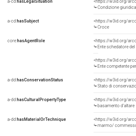
a-cd:
hasLegalSituation
<https://w3id.org/arc
Condizione giuridica
a-cd:
hasSubject
<https://w3id.org/a
Croce
core:
hasAgentRole
<https://w3id.org/ar
Ente schedatore del 
<https://w3id.org/ar
Ente competente per 
a-dd:
hasConservationStatus
<https://w3id.org/ar
Stato di conservazi
a-dd:
hasCulturalPropertyType
<https://w3id.org/a
basamento d'altare
a-dd:
hasMaterialOrTechnique
<https://w3id.org/a
marmo/ commess