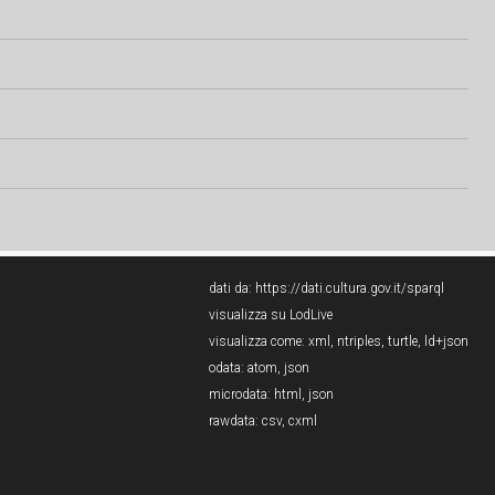
dati da:
https://dati.cultura.gov.it/sparql
visualizza su LodLive
visualizza come:
xml
,
ntriples
,
turtle
,
ld+json
odata:
atom
,
json
microdata:
html
,
json
rawdata:
csv
,
cxml