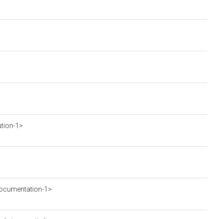
ution-1>
ocumentation-1>