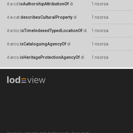
è
a-cd:
isAuthorshipAttributionOf
di
1 risorsa
è
a-cat:
describesCulturalProperty
di
1 risorsa
è
a-loc:
isTimeIndexedTypedLocationOf
di
1 risorsa
è
arco:
isCataloguingAgencyOf
di
1 risorsa
è
arco:
isHeritageProtectionAgencyOf
di
1 risorsa