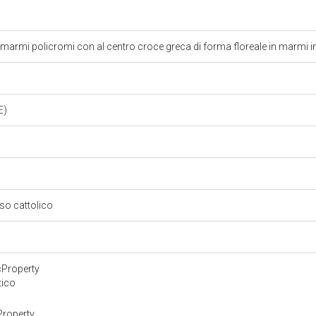
marmi policromi con al centro croce greca di forma floreale in marmi in
E)
oso cattolico
cProperty
tico
Property