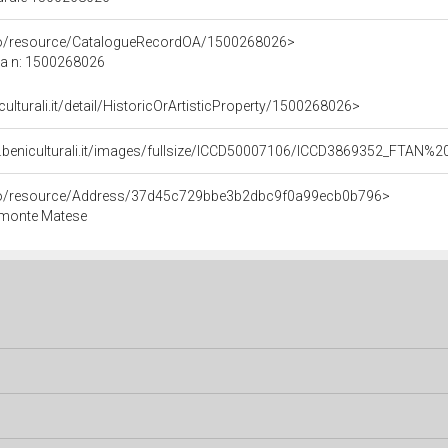
rco/resource/CatalogueRecordOA/1500268026>
ca n: 1500268026
culturali.it/detail/HistoricOrArtisticProperty/1500268026>
.beniculturali.it/images/fullsize/ICCD50007106/ICCD3869352_FTAN%2
rco/resource/Address/37d45c729bbe3b2dbc9f0a99ecb0b796>
imonte Matese