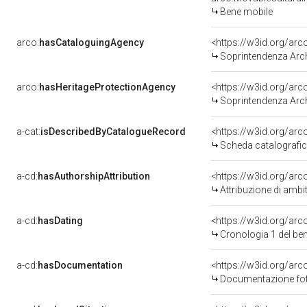
Bene mobile
arco:
hasCataloguingAgency
<https://w3id.org/a
Soprintendenza Arche
arco:
hasHeritageProtectionAgency
<https://w3id.org/a
Soprintendenza Arche
a-cat:
isDescribedByCatalogueRecord
<https://w3id.org/a
Scheda catalografi
a-cd:
hasAuthorshipAttribution
<https://w3id.org/arc
Attribuzione di ambi
a-cd:
hasDating
<https://w3id.org/ar
Cronologia 1 del b
a-cd:
hasDocumentation
<https://w3id.org/a
Documentazione foto