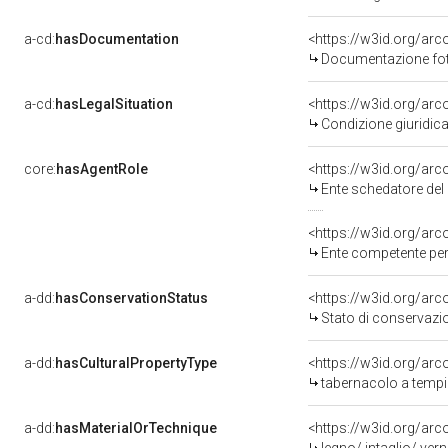
a-cd:
hasDocumentation
<https://w3id.org/a
Documentazione foto
a-cd:
hasLegalSituation
<https://w3id.org/arc
Condizione giuridica
core:
hasAgentRole
<https://w3id.org/ar
Ente schedatore del 
<https://w3id.org/ar
Ente competente per 
a-dd:
hasConservationStatus
<https://w3id.org/ar
Stato di conservazi
a-dd:
hasCulturalPropertyType
<https://w3id.org/a
tabernacolo a tempi
a-dd:
hasMaterialOrTechnique
<https://w3id.org/arc