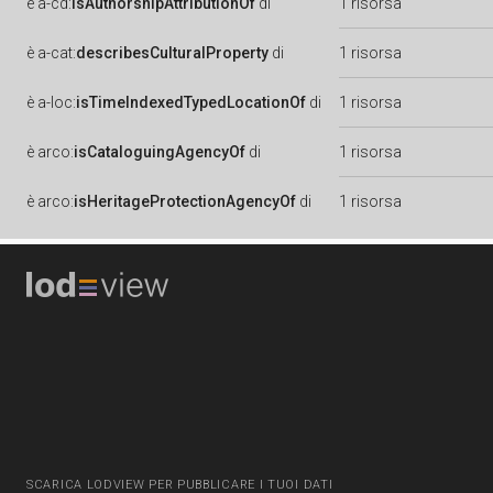
è
a-cd:
isAuthorshipAttributionOf
di
1 risorsa
è
a-cat:
describesCulturalProperty
di
1 risorsa
è
a-loc:
isTimeIndexedTypedLocationOf
di
1 risorsa
è
arco:
isCataloguingAgencyOf
di
1 risorsa
è
arco:
isHeritageProtectionAgencyOf
di
1 risorsa
SCARICA LODVIEW PER PUBBLICARE I TUOI DATI