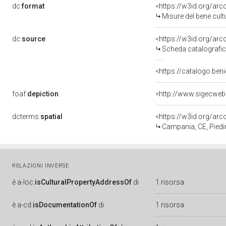
dc:
format
<https://w3id.org/ar
Misure del bene cul
dc:
source
<https://w3id.org/a
Scheda catalografi
<https://catalogo.beni
foaf:
depiction
<http://www.sigecweb
dcterms:
spatial
<https://w3id.org/a
Campania, CE, Pied
RELAZIONI INVERSE
è
a-loc:
isCulturalPropertyAddressOf
di
1 risorsa
è
a-cd:
isDocumentationOf
di
1 risorsa