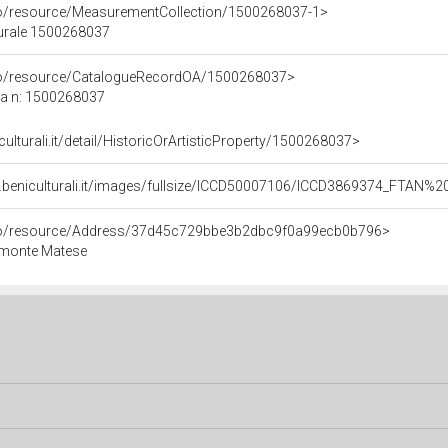
co/resource/MeasurementCollection/1500268037-1>
turale 1500268037
rco/resource/CatalogueRecordOA/1500268037>
ca n: 1500268037
culturali.it/detail/HistoricOrArtisticProperty/1500268037>
.beniculturali.it/images/fullsize/ICCD50007106/ICCD3869374_FTAN%2
rco/resource/Address/37d45c729bbe3b2dbc9f0a99ecb0b796>
imonte Matese