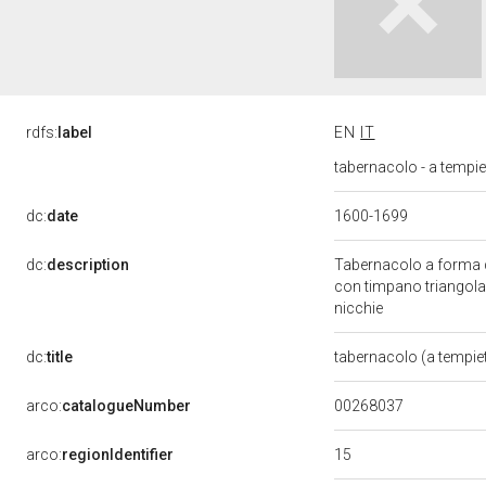
rdfs:
label
EN
IT
tabernacolo - a tempie
dc:
date
1600-1699
dc:
description
Tabernacolo a forma d
con timpano triangolar
nicchie
dc:
title
tabernacolo (a tempie
00268037
arco:
catalogueNumber
15
arco:
regionIdentifier