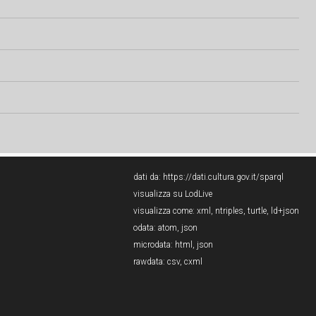
dati da:
https://dati.cultura.gov.it/sparql
visualizza su LodLive
visualizza come:
xml
,
ntriples
,
turtle
,
ld+json
odata:
atom
,
json
microdata:
html
,
json
rawdata:
csv
,
cxml