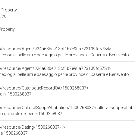
cProperty
tico
Property
rco/resource/Agent/924a63be913cf1b7e90a723109fd5784>
ologia, belle arti e paesaggio per le province di Caserta e Benevento
rco/resource/Agent/924a63be913cf1b7e90a723109fd5784>
ologia, belle arti e paesaggio per le province di Caserta e Benevento
rco/resource/CatalogueRecordOA/1500268037>
ca n: 1500268037
o/resource/CulturalScopeAttribution/1500268037-cultural-scope-attrib
to culturale del bene: 1500268037
co/resource/Dating/1500268037-1>
ene 1500268037