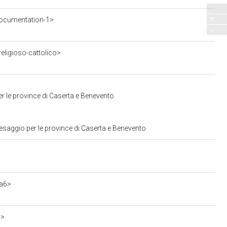
ocumentation-1>
eligioso-cattolico>
r le province di Caserta e Benevento
esaggio per le province di Caserta e Benevento
da6>
a>