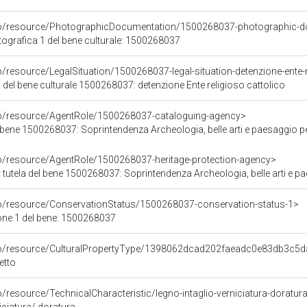
rco/resource/PhotographicDocumentation/1500268037-photographic-d
grafica 1 del bene culturale: 1500268037
o/resource/LegalSituation/1500268037-legal-situation-detenzione-ente-r
 del bene culturale 1500268037: detenzione Ente religioso cattolico
co/resource/AgentRole/1500268037-cataloguing-agency>
bene 1500268037: Soprintendenza Archeologia, belle arti e paesaggio pe
co/resource/AgentRole/1500268037-heritage-protection-agency>
tutela del bene 1500268037: Soprintendenza Archeologia, belle arti e pa
co/resource/ConservationStatus/1500268037-conservation-status-1>
one 1 del bene: 1500268037
rco/resource/CulturalPropertyType/1398062dcad202faeadc0e83db3c5
etto
o/resource/TechnicalCharacteristic/legno-intaglio-verniciatura-doratur