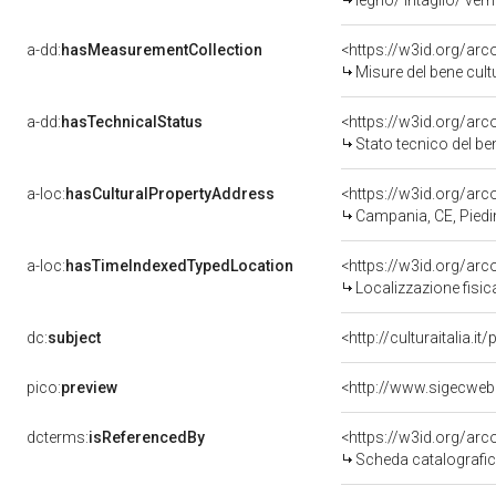
legno/ intaglio/ ver
a-dd:
hasMeasurementCollection
<https://w3id.org/ar
Misure del bene cul
a-dd:
hasTechnicalStatus
<https://w3id.org/ar
Stato tecnico del b
a-loc:
hasCulturalPropertyAddress
<https://w3id.org/a
Campania, CE, Pied
a-loc:
hasTimeIndexedTypedLocation
<https://w3id.org/ar
Localizzazione fisic
dc:
subject
<http://culturaitalia.
pico:
preview
<http://www.sigecweb
dcterms:
isReferencedBy
<https://w3id.org/a
Scheda catalografi