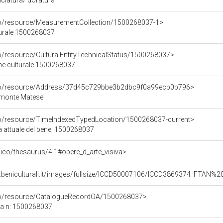
niciatura/ doratura
co/resource/MeasurementCollection/1500268037-1>
turale 1500268037
co/resource/CulturalEntityTechnicalStatus/1500268037>
ene culturale 1500268037
rco/resource/Address/37d45c729bbe3b2dbc9f0a99ecb0b796>
imonte Matese
co/resource/TimeIndexedTypedLocation/1500268037-current>
a attuale del bene: 1500268037
it/pico/thesaurus/4.1#opere_d_arte_visiva>
.beniculturali.it/images/fullsize/ICCD50007106/ICCD3869374_FTAN%2
rco/resource/CatalogueRecordOA/1500268037>
ca n: 1500268037