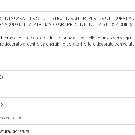
SENTA CARATTERISTICHE STRUTTURALI E REPERTORIO DECORATIVO 
NACOLO DELL'ALATRE MAGGIORE PRESENTE NELLA STESSA CHIESA 
i tempietto circolare con due colonne dal capitello corinzio sorreggent
e decorato al centro da cherubino dorato. Portella decorata con volute ve
E)
to
oso cattolico
ciatura/ doratura