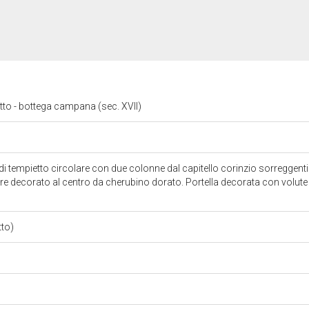
tto - bottega campana (sec. XVII)
i tempietto circolare con due colonne dal capitello corinzio sorreggent
e decorato al centro da cherubino dorato. Portella decorata con volute ve
tto)