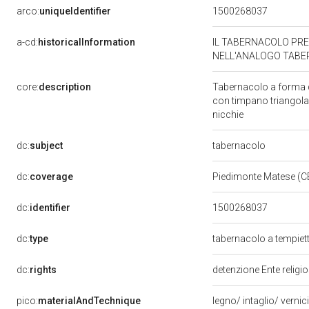
arco:
uniqueIdentifier
1500268037
a-cd:
historicalInformation
IL TABERNACOLO PRE
NELL'ANALOGO TABER
core:
description
Tabernacolo a forma d
con timpano triangolar
nicchie
dc:
subject
tabernacolo
dc:
coverage
Piedimonte Matese (C
dc:
identifier
1500268037
dc:
type
tabernacolo a tempiet
dc:
rights
detenzione Ente religi
pico:
materialAndTechnique
legno/ intaglio/ verni