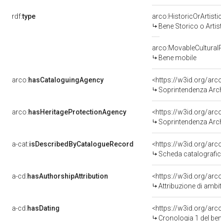
rdf:
type
arco:HistoricOrArtisti
Bene Storico o Artis
arco:MovableCultural
Bene mobile
arco:
hasCataloguingAgency
<https://w3id.org/a
Soprintendenza Arche
arco:
hasHeritageProtectionAgency
<https://w3id.org/a
Soprintendenza Arche
a-cat:
isDescribedByCatalogueRecord
<https://w3id.org/a
Scheda catalografi
a-cd:
hasAuthorshipAttribution
<https://w3id.org/arc
Attribuzione di ambi
a-cd:
hasDating
<https://w3id.org/ar
Cronologia 1 del b