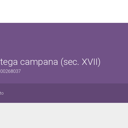
ttega campana (sec. XVII)
1500268037
tto