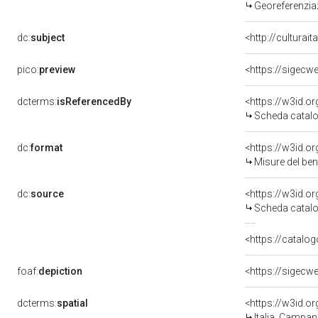
Georeferenzia
dc:
subject
<http://culturai
pico:
preview
<https://sigecw
dcterms:
isReferencedBy
<https://w3id.
Scheda catalo
dc:
format
<https://w3id.
Misure del be
dc:
source
<https://w3id.
Scheda catalo
<https://catalog
foaf:
depiction
<https://sigecw
dcterms:
spatial
<https://w3id.
Italia, Campan