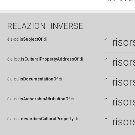
RELAZIONI INVERSE
1 risor
è
a-cd:
isSubjectOf
di
1 risor
è
a-loc:
isCulturalPropertyAddressOf
di
1 risor
è
a-cd:
isDocumentationOf
di
1 risor
è
a-cd:
isAuthorshipAttributionOf
di
1 risor
è
a-cat:
describesCulturalProperty
di