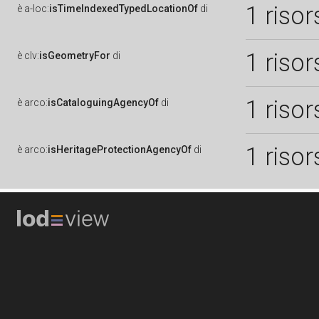
1 risor
è
a-loc:
isTimeIndexedTypedLocationOf
di
1 risor
è
clv:
isGeometryFor
di
1 risor
è
arco:
isCataloguingAgencyOf
di
1 risor
è
arco:
isHeritageProtectionAgencyOf
di