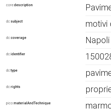
Pavim
core:
description
motivi 
dc:
subject
Napoli
dc:
coverage
15002
dc:
identifier
pavim
dc:
type
propri
dc:
rights
marmo
pico:
materialAndTechnique