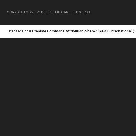
SCARICA LODVIEW PER PUBBLICARE I TUOI DATI
Licensed under
Creative Commons Attribution-ShareAlike 4.0 International
(C