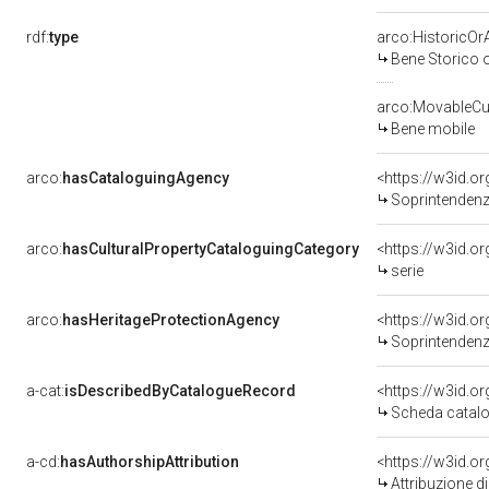
rdf:
type
arco:HistoricOrA
Bene Storico o
arco:MovableCul
Bene mobile
arco:
hasCataloguingAgency
<https://w3id.
Soprintendenza 
arco:
hasCulturalPropertyCataloguingCategory
<https://w3id.o
serie
arco:
hasHeritageProtectionAgency
<https://w3id.
Soprintendenza
a-cat:
isDescribedByCatalogueRecord
<https://w3id.
Scheda catalo
a-cd:
hasAuthorshipAttribution
Attribuzione d