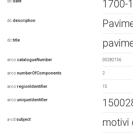
1700-
dc:
date
Pavim
dc:
description
pavime
dc:
title
00282156
arco:
catalogueNumber
2
arco:
numberOfComponents
15
arco:
regionIdentifier
15002
arco:
uniqueIdentifier
motivi 
a-cd:
subject