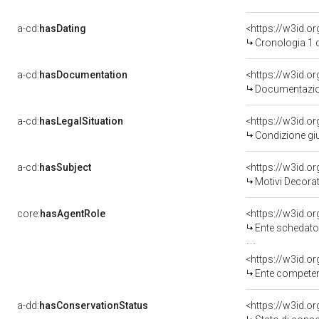
a-cd:
hasDating
<https://w3id.
Cronologia 1 
a-cd:
hasDocumentation
Documentazion
a-cd:
hasLegalSituation
<https://w3id.o
Condizione giu
a-cd:
hasSubject
<https://w3id.
Motivi Decorat
core:
hasAgentRole
<https://w3id.
Ente schedatore
<https://w3id.o
Ente competente pe
a-dd:
hasConservationStatus
<https://w3id.o