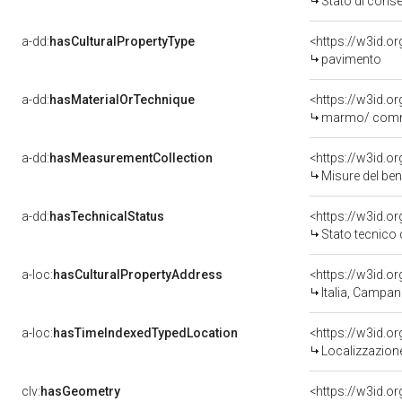
Stato di cons
a-dd:
hasCulturalPropertyType
<https://w3id.
pavimento
a-dd:
hasMaterialOrTechnique
<https://w3id.
marmo/ com
a-dd:
hasMeasurementCollection
<https://w3id.
Misure del be
a-dd:
hasTechnicalStatus
<https://w3id.o
Stato tecnico
a-loc:
hasCulturalPropertyAddress
<https://w3id.
Italia, Campan
a-loc:
hasTimeIndexedTypedLocation
<https://w3id.
Localizzazione
clv:
hasGeometry
<https://w3id.