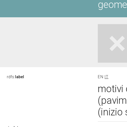
geometr
rdfs:
label
EN
IT
motivi 
(pavim
(inizio